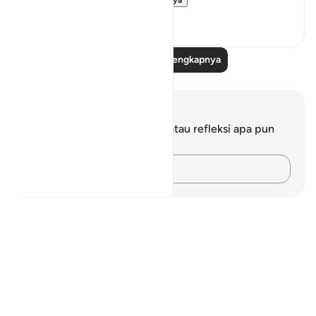
Lihat lainnya
19
3
Baca Refleksi Selengkapnya
Catatan dan Refleksi
Anda tidak memiliki catatan atau refleksi apa pun
mengenai ayat ini.
Catatlah pikiran Anda…
Notes