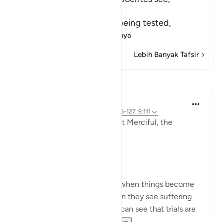
أَنَّهُمْ يُفْتَنُونَ
(that they are put in trial), being tested,
فِى كُلِّ عَامٍ م
…
Baca selengkapnya
Lebih Banyak Tafsir
Refleksi
Razia Zahra
3 tahun yang lalu
·
Referensi
ayat 9:126-127, 9:111
In the Name of Allah the Most Merciful, the
Especially Merciful,
Perspective and goal.
Many in this world lose faith when things become
difficult. Many lose faith when they see suffering
around them. Selective few, can see that trials are
there for you to ru...