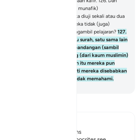
mereka akan mati dalam keadaan kafir.
126
.
Dan
tidaklah mereka (orang-orang munafik)
memperhatikan bahwa mereka diuji sekali atau dua
kali setiap tahun, namun mereka tidak (juga)
bertobat dan tidak (pula) mengambil pelajaran?
127
.
Dan apabila diturunkan suatu surah, satu sama lain
di antara mereka saling berpandangan (sambil
berkata), "Adakah seseorang (dari kaum muslimin)
yang melihat kamu?" Setelah itu mereka pun
pergi. Allah memalingkan hati mereka disebabkan
mereka adalah kaum yang tidak memahami.
-
Indonesian Islamic affairs ministry
Bacalah Tafsir
Ibn Kathir (Abridged)
Hypocrites suffer Afflictions
Allah says, do not these hypocrites see,