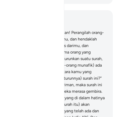
Baca dalam Konteks
Bab 9, Halaman 186, Juz 11
123
.
Wahai orang-orang beriman! Perangilah orang-
orang kafir yang di sekitar kamu, dan hendaklah
mereka merasakan sikap tegas darimu, dan
ketahuilah bahwa Allah bersama orang yang
bertakwa.
124
.
Dan apabila diturunkan suatu surah,
maka di antara mereka (orang-orang munafik) ada
yang berkata, "Siapakah di antara kamu yang
bertambah imannya dengan (turunnya) surah ini?"
Adapun orang-orang yang beriman, maka surah ini
menambah imannya, dan mereka merasa gembira.
125
.
Dan adapun orang-orang yang di dalam hatinya
ada penyakit, maka (dengan surah itu) akan
menambah kekafiran mereka yang telah ada dan