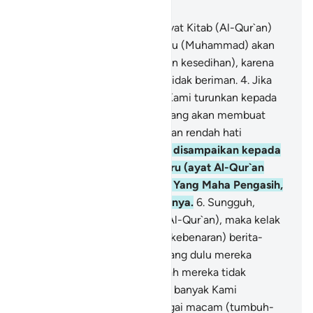
Bab 26, Halaman 330, Juz 19
1
.
Ṭā Sīn Mīm.
2
.
Inilah ayat-ayat Kitab (Al-Qur`an)
yang jelas.
3
.
Boleh jadi engkau (Muhammad) akan
membinasakan dirimu (dengan kesedihan), karena
mereka (penduduk Mekkah) tidak beriman.
4
.
Jika
Kami menghendaki, niscaya Kami turunkan kepada
mereka mukjizat dari langit, yang akan membuat
tengkuk mereka tunduk dengan rendah hati
kepadanya.
5
.
Dan setiap kali disampaikan kepada
mereka suatu peringatan baru (ayat Al-Qur`an
yang diturunkan) dari Tuhan Yang Maha Pengasih,
mereka selalu berpaling darinya.
6
.
Sungguh,
mereka telah mendustakan (Al-Qur`an), maka kelak
akan datang kepada mereka (kebenaran) berita-
berita mengenai apa (azab) yang dulu mereka
perolok-olokkan.
7
.
Dan apakah mereka tidak
memperhatikan bumi, betapa banyak Kami
tumbuhkan di bumi itu berbagai macam (tumbuh-