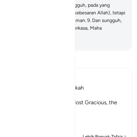
tumbuhan) yang baik?
8
.
Sungguh, pada yang
demikian itu terdapat tanda (kebesaran Allah), tetapi
kebanyakan mereka tidak beriman.
9
.
Dan sungguh,
Tuhanmu Dialah Yang Mahaperkasa, Maha
Penyayang.
-
Indonesian Islamic affairs ministry
Bacalah Tafsir
Ibn Kathir (Abridged)
Which was revealed in Makkah
بِسْمِ اللَّهِ الرَّحْمَـنِ الرَّحِيمِ
In the Name of Allah, the Most Gracious, the
Most Merciful.
The Qur'an and the Disbe
…
Baca selengkapnya
Lebih Banyak Tafsir