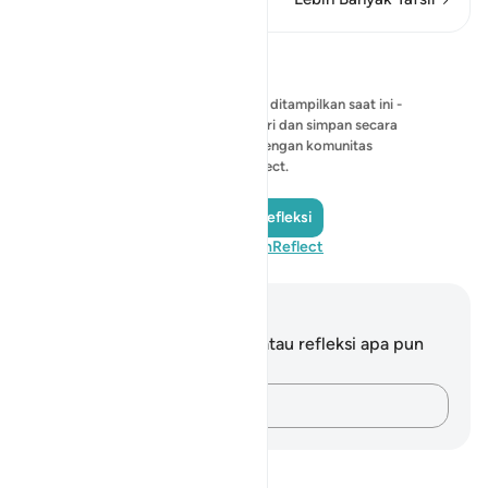
Refleksi
Belum ada refleksi yang bisa ditampilkan saat ini -
mulailah refleksi Anda sendiri dan simpan secara
pribadi, atau bagikan dengan komunitas
QuranReflect.
Tambahkan Refleksi
Kunjungi QuranReflect
Catatan dan Refleksi
Anda tidak memiliki catatan atau refleksi apa pun
mengenai ayat ini.
Catatlah pikiran Anda…