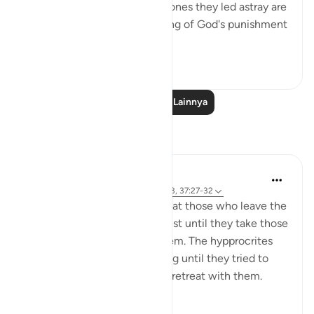
Both the misleaders and the ones they led astray are
in the same position, deserving of God's punishment
for not heeding the warnings.
0
0
Baca Pelajaran Lainnya
Refleksi
tareq abed
8 tahun yang lalu
·
Referensi
ayat 33:13, 37:27-32
One lesson to draw from is that those who leave the
obedience of Allah will not rest until they take those
who are on his obedience them. The hypprocrites
here couldnt stop at retreating until they tried to
convince the companions to retreat with them.
Maybe t...
Lihat lainnya