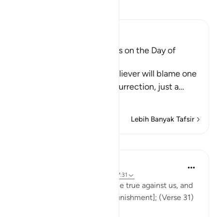
Bacalah Tafsir
Ibn Kathir (Abridged)
The arguing of the Idolators on the Day of
Resurrection
Allah tells us that the disbeliever will blame one
another in the arena of Resurrection, just a
…
Baca selengkapnya
Lebih Banyak Tafsir
Pelajaran
In the Shade of the Quran
31 minggu yang lalu
·
Referensi
ayat 37:31
Now our Lord's word has come true against us, and
we are bound to taste [the punishment]; (Verse 31)