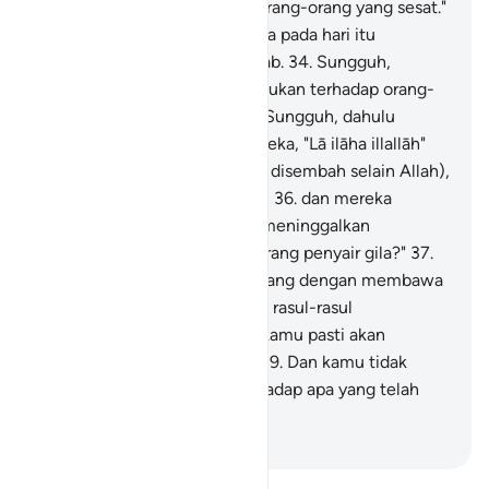
sesungguhnya kami sendiri, orang-orang yang sesat."
33
.
Maka sesunguhnya mereka pada hari itu
bersama-sama merasakan azab.
34
.
Sungguh,
demikianlah Kami memperlakukan terhadap orang-
orang yang berbuat dosa.
35
.
Sungguh, dahulu
apabila dikatakan kepada mereka, "Lā ilāha illallāh"
(Tidak ada tuhan yang berhak disembah selain Allah),
mereka menyombongkan diri,
36
.
dan mereka
berkata, "Apakah kami harus meninggalkan
sesembahan kami karena seorang penyair gila?"
37
.
Padahal dia (Muhammad) datang dengan membawa
kebenaran dan membenarkan rasul-rasul
(sebelumnya).
38
.
Sungguh, kamu pasti akan
merasakan azab yang pedih.
39
.
Dan kamu tidak
diberi balasan melainkan terhadap apa yang telah
kamu kerjakan,
-
Indonesian Islamic affairs ministry