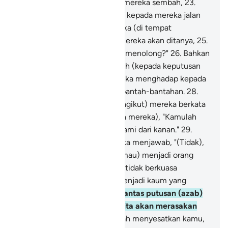
mereka dan apa yang dahulu mereka sembah,
23
.
selain Allah, lalu tunjukkanlah kepada mereka jalan
ke nereka.
24
.
Tahanlah mereka (di tempat
perhentian), sesungguhnya mereka akan ditanya,
25
.
"Mengapa kamu tidak tolong-menolong?"
26
.
Bahkan
mereka pada hari itu menyerah (kepada keputusan
Allah).
27
.
Dan sebagian mereka menghadap kepada
sebagian yang lain saling berbantah-bantahan.
28
.
Sesungguhnya (pengikut-pengikut) mereka berkata
(kepada pemimpin-pemimpin mereka), "Kamulah
yang dahulu datang kepada kami dari kanan."
29
.
(Pemimpin-pemimpin) mereka menjawab, "(Tidak),
bahkan kamulah yang tidak (mau) menjadi orang
mukmin,
30
.
sedangkan kami tidak berkuasa
terhadapmu, bahkan kamu menjadi kaum yang
melampaui batas.
31
.
Maka pantas putusan (azab)
Tuhan menimpa kita; pasti kita akan merasakan
(azab itu).
32
.
Maka kami telah menyesatkan kamu,