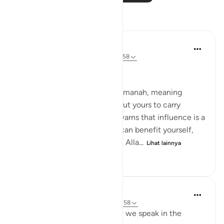
Refleksi
Suleiman Hani
21 minggu yang lalu
·
Referensi
ayat 4:58
Power as Trust and Justice
Allah frames authority as an amanah, meaning
power is not yours to enjoy, but yours to carry
without betrayal. This verse warns that influence is a
moral test: the moment you can benefit yourself,
exclude others, or bend rules, Alla...
Lihat lainnya
23
2
467
Shahid Rao
22 minggu yang lalu
·
Referensi
ayat 4:58
Sometimes I think about how we speak in the