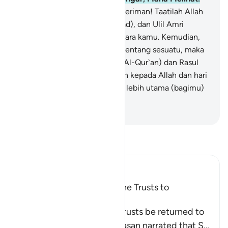
59
.
Wahai orang-orang yang beriman! Taatilah Allah
dan taatilah Rasul (Muhammad), dan Ulil Amri
(pemegang kekuasaan) di antara kamu. Kemudian,
jika kamu berbeda pendapat tentang sesuatu, maka
kembalikanlah kepada Allah (Al-Qur`an) dan Rasul
(sunahnya), jika kamu beriman kepada Allah dan hari
kemudian. Yang demikian itu, lebih utama (bagimu)
dan lebih baik akibatnya.
-
Indonesian Islamic affairs ministry
Bacalah Tafsir
Ibn Kathir (Abridged)
The Command to Return the Trusts to
Whomever They Are Due
Allah commands that the trusts be returned to
their rightful owners. Al-Hasan narrated that S
…