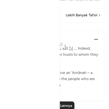
Baca selengkapnya
Lebih Banyak Tafsir
Pelajaran
Taimiyyah Zubair
4 tahun yang lalu
·
Referensi
ayat 4:58
إِنَّ اللَّهَ يَأْمُرُكُمْ أَن تُؤَدُّوا الْأَمَانَاتِ إِلَىٰ أَهْلِهَا …. Indeed,
Allah commands you to render trusts to whom they
are due…
Meaning, when you have to give an ’Amānah – a
responsibility – then give it to the people who are
worthy of it; peop...
Lihat lainnya
20
1
511
Baca Pelajaran Lainnya