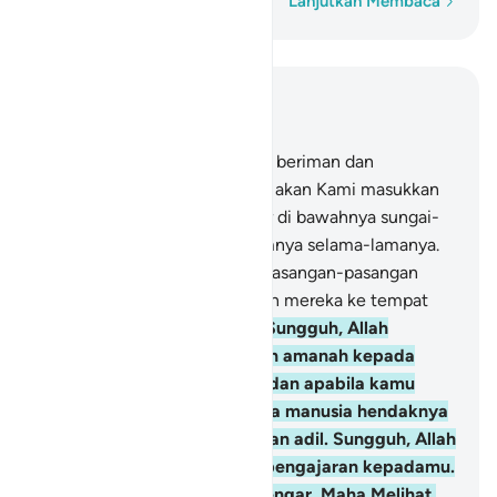
Kata demi kata
Lanjutkan Membaca
Baca dalam Konteks
Bab 4, Halaman 79, Juz 5
57
.
Adapun orang-orang yang beriman dan
mengerjakan kebajikan, kelak akan Kami masukkan
ke dalam surga yang mengalir di bawahnya sungai-
sungai, mereka kekal di dalamnya selama-lamanya.
Di sana mereka mempunyai pasangan-pasangan
yang suci, dan Kami masukkan mereka ke tempat
yang teduh lagi nyaman.
58
.
Sungguh, Allah
menyuruhmu menyampaikan amanah kepada
yang berhak menerimanya, dan apabila kamu
menetapkan hukum di antara manusia hendaknya
kamu menetapkannya dengan adil. Sungguh, Allah
sebaik-baik yang memberi pengajaran kepadamu.
Sungguh, Allah Maha Mendengar, Maha Melihat.