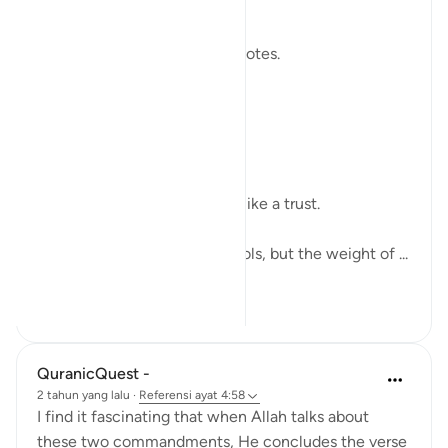
modern world.
We raise our voices through votes.
A small mark on paper.
A quiet click on a screen.
We call it a right.
But sometimes it feels more like a trust.
The world has changed its tools, but the weight of ...
Lihat lainnya
7
2
58
QuranicQuest -
2 tahun yang lalu
·
Referensi
ayat 4:58
I find it fascinating that when Allah talks about
these two commandments, He concludes the verse