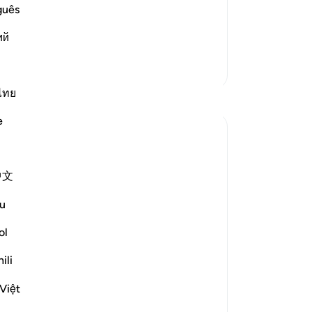
be
guês
th miracles. Yet, even after this,
me
ий
ion until Alla
…
(m
Baca selengkapnya
tu
Lebih Banyak Tafsir
me
dun
ไทย
Refleksi
pe
e
-
In
ekaterina myachina
5 minggu yang lalu
·
Ca
Referensi
ayat 91:9, 79:15-33, 20:44
中文
From Recitation to Reflection
An
Would You Purify Yourself?
me
u
Some recitations stay with you.
ol
Isha Prayer · Surah An-Naziʿat (79:15–33)
ili
I thought I knew this passage.
Việt
I knew where it was heading.