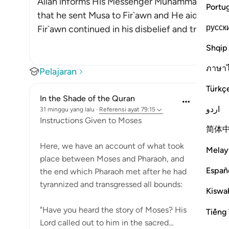
Allah informs His Messenger Muhammad ﷺ about His Messenger Musa. He mentions
Portu
that he sent Musa to Fir`awn and He aided him wi
русск
Fir`awn continued in his disbelief and transgress
Shqip
ภาษา
Pelajaran
Türkç
In the Shade of the Quran
اردو
31 minggu yang lalu
·
Referensi
ayat 79:15
Instructions Given to Moses
简体
Here, we have an account of what took
Melay
place between Moses and Pharaoh, and
Españ
the end which Pharaoh met after he had
tyrannized and transgressed all bounds:
Kiswah
"Have you heard the story of Moses? His
Tiếng 
Lord called out to him in the sacred...