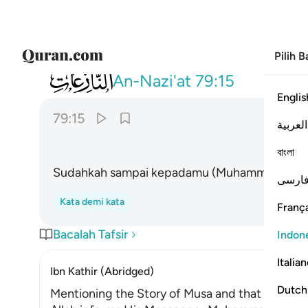
Pilih 
079
هل اتاك حديث موسى ١٥
An-Nazi'at
79:15
Englis
79:15
العربية
বাংলা
Sudahkah sampai kepadamu (Muhammad) kis
ارسی
Kata demi kata
França
Bacalah Tafsir
Indon
Italia
Ibn Kathir (Abridged)
Dutch
Mentioning the Story of Musa and that it is a L