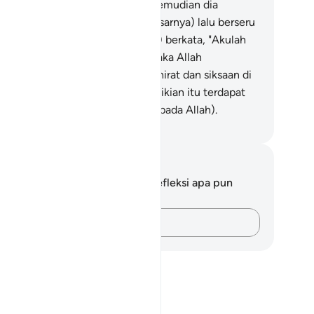
rusaha menantang (Musa).
23
.
Kemudian dia
ngumpulkan (pembesar-pembesarnya) lalu berseru
emanggil kaumnya).
24
.
(Seraya) berkata, "Akulah
hanmu yang paling tinggi."
25
.
Maka Allah
nghukumnya dengan azab di akhirat dan siksaan di
ia.
26
.
Sungguh, pada yang demikian itu terdapat
lajaran bagi orang yang takut (kepada Allah).
donesian Islamic affairs ministry
tatan dan Refleksi
da tidak memiliki catatan atau refleksi apa pun
ngenai ayat ini.
Catatlah pikiran Anda…