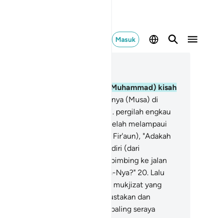
Masuk
ca dalam Konteks
 79, Halaman 529, Juz 30
.
Sudahkah sampai kepadamu (Muhammad) kisah
sa?
16
.
Ketika Tuhan memanggilnya (Musa) di
mbah suci yaitu Lembah Tuwa;
17
.
pergilah engkau
pada Fir'aun! Sesungguhnya dia telah melampaui
as,
18
.
Maka katakanlah (kepada Fir'aun), "Adakah
inginanmu untuk membersihkan diri (dari
sesatan),
19
.
dan engkau akan kubimbing ke jalan
hanmu agar engkau takut kepada-Nya?"
20
.
Lalu
usa) memperlihatkan kepadanya mukjizat yang
ar.
21
.
Tetapi dia (Fir'aun) mendustakan dan
ndurhakai.
22
.
Kemudian dia berpaling seraya