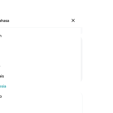
Bahasa
Masuk
Ba
h
Bab
15
هَلْ
اَتٰىكَ
حَدِیْثُ
مُوْسٰی
Mu
le
ah Musa?
ke
ف
bat
Lanjutkan Membaca
is
ke
ke
esia
Tu
(M
no
bes
esson for Those Who fear Allah
me