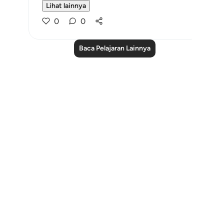
Lihat lainnya
0
0
Baca Pelajaran Lainnya
Notes
placeholders
close