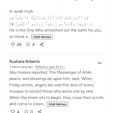
Quran.
In surah mulk
هُوَ ٱلَّذِى جَعَلَ لَكُمُ ٱلْأَرْضَ ذَلُولًۭا فَٱمْشُوا۟ فِى
مَنَاكِبِهَا وَكُلُوا۟ مِن رِّزْقِهِۦ ۖ وَإِلَيْهِ ٱلنُّشُورُ ١٥
He is the One Who smoothed out the earth for you,
so move a...
Lihat lainnya
26
4
Rushana Roberts
5 tahun yang lalu
·
Referensi
ayat 62:9
Abu Huraira reported: The Messenger of Allah,
peace, and blessings be upon him, said, 'When
Friday arrives, angels are over the door of every
mosque to record those who arrive one by one.
When the Imam sits to begin, they close their scrolls
and come to listen...
Lihat lainnya
4
0