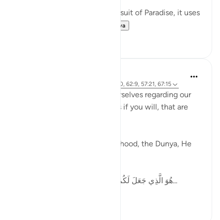
⠀⠀⠀⠀⠀⠀⠀
When speaking about our pursuit of Paradise, it uses
the term, سَابِقُوا / ...
Lihat lainnya
61
11
Ammar AlShukry
5 tahun yang lalu
·
Referensi
ayat 51:50, 62:9, 57:21, 67:15
Allah tells us how to pace ourselves regarding our
goals, gives us speed settings if you will, that are
mentioned in the Quran.
When it comes to work, livelihood, the Dunya, He
says,
هُوَ الَّذِي جَعَلَ لَكُمُ الْأَرْضَ ذَلُولًا فَامْشُوا فِي مَنَاكِبِهَا...
Lihat lainnya
36
6