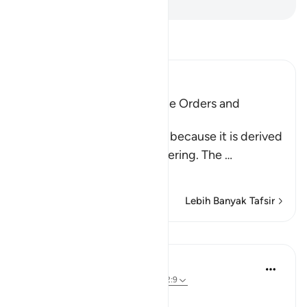
-
Indonesian Islamic affairs ministry
Bacalah Tafsir
Ibn Kathir (Abridged)
Al-Jumu`ah (Friday), and the Orders and
Etiquette for Friday
Friday is called Al-Jumu`ah because it is derived
from Al-Jam`, literally, gathering. The
…
Baca selengkapnya
Lebih Banyak Tafsir
Pelajaran
In the Shade of the Quran
31 minggu yang lalu
·
Referensi
ayat 62:9
The Congregation on Friday