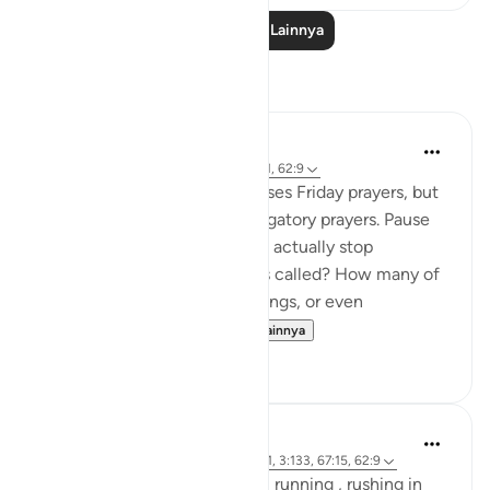
Baca Pelajaran Lainnya
Refleksi
Abdul Azim
2 tahun yang lalu
·
Referensi
ayat 62:11, 62:9
This verse specifically addresses Friday prayers, but
its message applies to all obligatory prayers. Pause
and reflect—how many of us actually stop
everything when the adhan is called? How many of
us continue with work, meetings, or even
entertainment, as if t...
Lihat lainnya
19
4
Asma Tariq
2 tahun yang lalu
·
Referensi
ayat 57:21, 3:133, 67:15, 62:9
Allah uses words for walking , running , rushing in