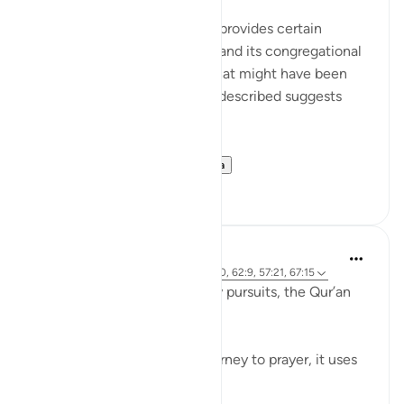
The last section of the surah provides certain
teachings concerning Friday and its congregational
prayer. It refers to an event that might have been
repeated; given the way it is described suggests
such repetition:
Believers! When ...
Lihat lainnya
0
0
Waleed Basyouni
5 tahun yang lalu
·
Referensi
ayat 51:50, 62:9, 57:21, 67:15
When speaking about worldly pursuits, the Qur’an
uses the term, فَامْشُوا / 'Walk'
⠀⠀⠀⠀⠀⠀⠀
When speaking about our journey to prayer, it uses
the term, فَاسْعَوْا / 'Proceed'