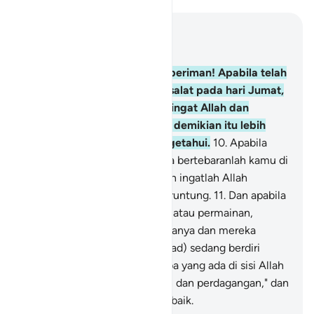
Baca dalam Konteks
Bab 62, Halaman 500, Juz 28
9
.
Wahai orang-orang yang beriman! Apabila telah
diseru untuk melaksanakan salat pada hari Jumat,
maka segeralah kamu mengingat Allah dan
tinggalkanlah jual beli. Yang demikian itu lebih
baik bagimu jika kamu mengetahui.
10
.
Apabila
salat telah dilaksanakan, maka bertebaranlah kamu di
bumi; carilah karunia Allah dan ingatlah Allah
banyak-banyak agar kamu beruntung.
11
.
Dan apabila
mereka melihat perdagangan atau permainan,
mereka segera menuju kepadanya dan mereka
tinggalkan engkau (Muhammad) sedang berdiri
(berkhotbah). Katakanlah, "Apa yang ada di sisi Allah
lebih baik daripada permainan dan perdagangan," dan
Allah Pemberi rezeki yang terbaik.