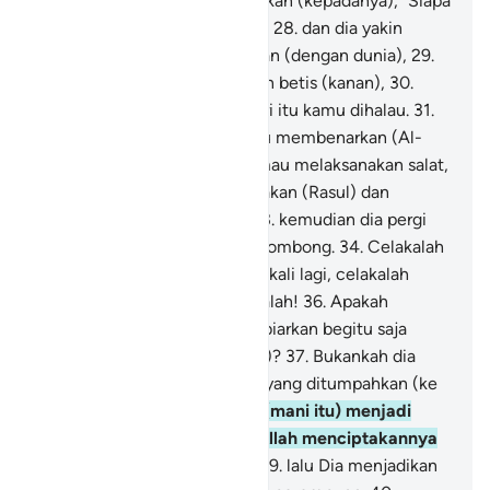
kerongkongan,
27
.
dan dikatakan (kepadanya), "Siapa
yang dapat menyembuhkan?"
28
.
dan dia yakin
bahwa itulah waktu perpisahan (dengan dunia),
29
.
dan bertaut betis (kiri) dengan betis (kanan),
30
.
kepada Tuhanmu lah pada hari itu kamu dihalau.
31
.
Karena dia (dahulu) tidak mau membenarkan (Al-
Qur`an dan Rasul) dan tidak mau melaksanakan salat,
32
.
tetapi justru dia mendustakan (Rasul) dan
berpaling (dari kebenaran),
33
.
kemudian dia pergi
kepada keluarganya dengan sombong.
34
.
Celakalah
kamu! Maka celakalah!
35
.
Sekali lagi, celakalah
kamu (manusia)! Maka celakalah!
36
.
Apakah
manusia mengira, dia akan dibiarkan begitu saja
(tanpa pertanggung-jawaban)?
37
.
Bukankah dia
mulanya hanya setetes mani yang ditumpahkan (ke
dalam rahim),
38
.
kemudian (mani itu) menjadi
sesuatu yang melekat, lalu Allah menciptakannya
dan menyempurnakannya,
39
.
lalu Dia menjadikan