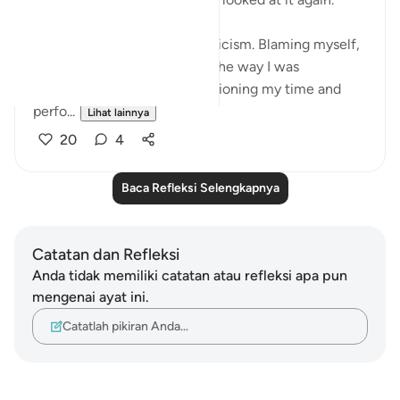
I was in a moment of self criticism. Blaming myself,
disappointed, unhappy with the way I was
organising my day and apportioning my time and
perfo...
Lihat lainnya
20
4
Baca Refleksi Selengkapnya
Catatan dan Refleksi
Anda tidak memiliki catatan atau refleksi apa pun
mengenai ayat ini.
Catatlah pikiran Anda…