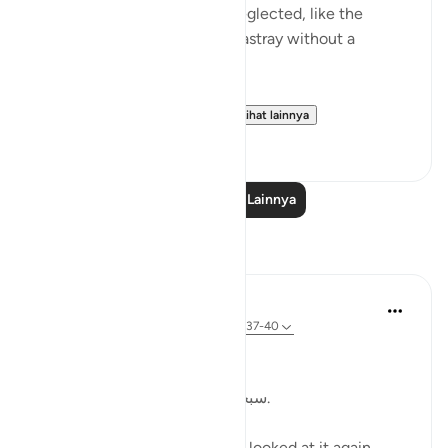
refers to something that is neglected, like the
animal that is left to wander astray without a
shepherd (السدى الهمل).
Allah invites us to ponder...
Lihat lainnya
19
4
Baca Pelajaran Lainnya
Refleksi
Kulsum Maniar
4 minggu yang lalu
·
Referensi
ayat 75:37-40
بسم الله الرحمن الرحيم
سبحان الله. سبحان الله. سبحان الله.
Just looked at this ayah, then looked at it again.