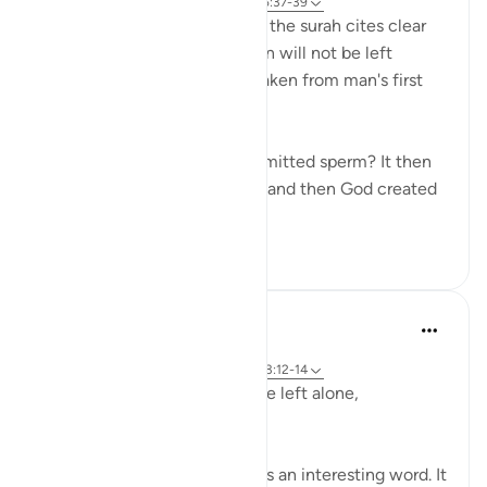
31 minggu yang lalu
·
Referensi
ayat 75:37-39
In a clear and simple manner, the surah cites clear
evidence confirming that man will not be left
without purpose. These are taken from man's first
origins:
"Was he not a mere drop of emitted sperm? It then
became a clinging cell mass, and then God created
an...
Lihat lainnya
1
0
Hammad Fahim
2 tahun yang lalu
·
Referensi
ayat 23:115-118, 75:36-40, 23:12-14
Does man think that he will be left alone,
unquestioned?
The word 'Suda' in the verse is an interesting word. It