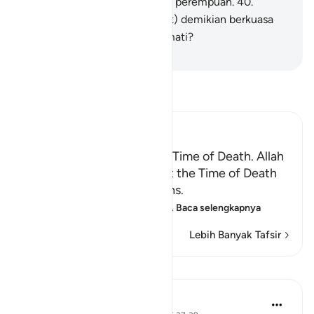
darinya sepasang laki-laki dan perempuan.
40
.
Bukankah (Allah yang berbuat) demikian berkuasa
(pula) menghidupkan orang mati?
-
Indonesian Islamic affairs ministry
Bacalah Tafsir
Ibn Kathir (Abridged)
Certainty will Occur at the Time of Death. Allah
Informs of the Condition at the Time of Death
and What Terrors it Contains.
May Allah make us firm at
…
Baca selengkapnya
Lebih Banyak Tafsir
Pelajaran
In the Shade of the Quran