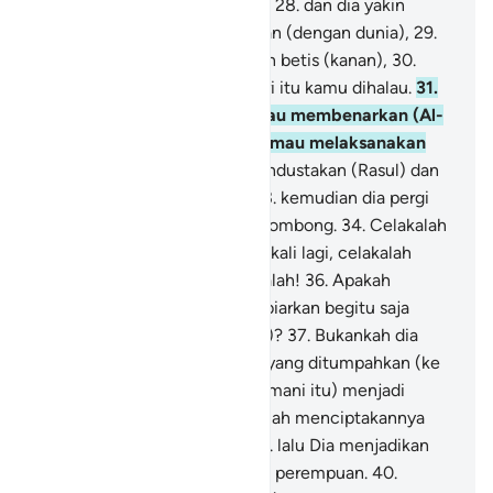
yang dapat menyembuhkan?"
28
.
dan dia yakin
bahwa itulah waktu perpisahan (dengan dunia),
29
.
dan bertaut betis (kiri) dengan betis (kanan),
30
.
kepada Tuhanmu lah pada hari itu kamu dihalau.
31
.
Karena dia (dahulu) tidak mau membenarkan (Al-
Qur`an dan Rasul) dan tidak mau melaksanakan
salat,
32
.
tetapi justru dia mendustakan (Rasul) dan
berpaling (dari kebenaran),
33
.
kemudian dia pergi
kepada keluarganya dengan sombong.
34
.
Celakalah
kamu! Maka celakalah!
35
.
Sekali lagi, celakalah
kamu (manusia)! Maka celakalah!
36
.
Apakah
manusia mengira, dia akan dibiarkan begitu saja
(tanpa pertanggung-jawaban)?
37
.
Bukankah dia
mulanya hanya setetes mani yang ditumpahkan (ke
dalam rahim),
38
.
kemudian (mani itu) menjadi
sesuatu yang melekat, lalu Allah menciptakannya
dan menyempurnakannya,
39
.
lalu Dia menjadikan
darinya sepasang laki-laki dan perempuan.
40
.