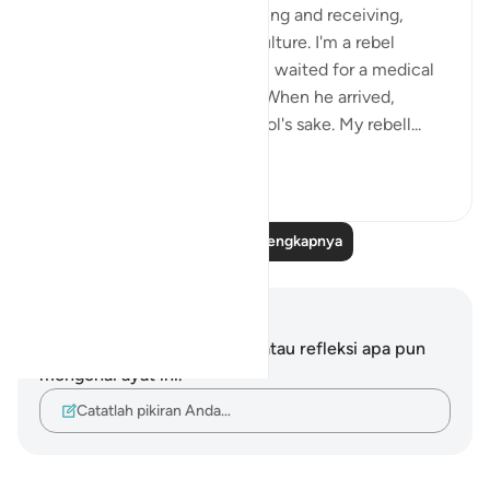
I'm against protocol, both giving and receiving,
despite it being part of our culture. I'm a rebel
against this norm. yesterday, I waited for a medical
superintendent in his office. When he arrived,
everyone stood up for protocol's sake. My rebell...
Lihat lainnya
13
3
618
Baca Refleksi Selengkapnya
Catatan dan Refleksi
Anda tidak memiliki catatan atau refleksi apa pun
mengenai ayat ini.
Catatlah pikiran Anda…