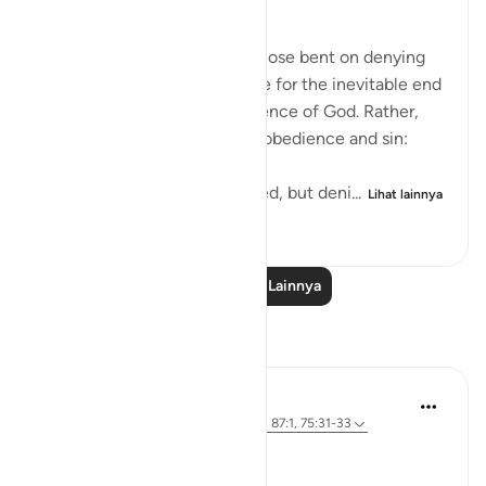
Arrogant Rejection
Here, we have an image of those bent on denying
the truth. They do not prepare for the inevitable end
by doing something in obedience of God. Rather,
they arrogantly indulge in disobedience and sin:
He neither believed nor prayed, but deni...
Lihat lainnya
0
0
89
Baca Pelajaran Lainnya
Refleksi
Iraj Marjan
2 tahun yang lalu
·
Referensi
ayat 7:58, 87:1, 75:31-33
ربك الاعلىٰ