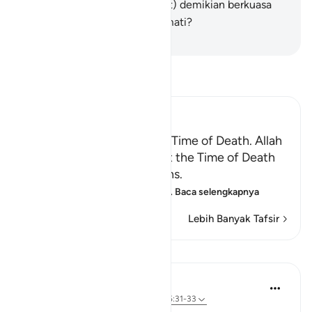
Bukankah (Allah yang berbuat) demikian berkuasa
(pula) menghidupkan orang mati?
-
Indonesian Islamic affairs ministry
Bacalah Tafsir
Ibn Kathir (Abridged)
Certainty will Occur at the Time of Death. Allah
Informs of the Condition at the Time of Death
and What Terrors it Contains.
May Allah make us firm at
…
Baca selengkapnya
Lebih Banyak Tafsir
Pelajaran
In the Shade of the Quran
31 minggu yang lalu
·
Referensi
ayat 75:31-33