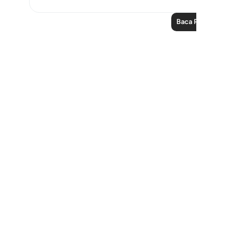
Baca Pelajaran 
Notes
placeholders
close