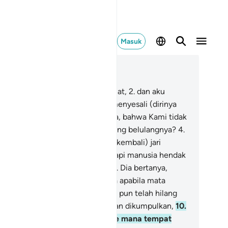
Masuk
ca dalam Konteks
 75, Halaman 523, Juz 29
Aku bersumpah dengan hari Kiamat,
2
.
dan aku
rsumpah demi jiwa yang selalu menyesali (dirinya
diri).
3
.
Apakah manusia mengira, bahwa Kami tidak
an mengumpulkan (kembali) tulang belulangnya?
4
.
ahkan) Kami mampu menyusun (kembali) jari
marinya dengan sempurna.
5
.
Tetapi manusia hendak
mbuat maksiat terus menerus.
6
.
Dia bertanya,
apankah hari Kiamat itu?"
7
.
Maka apabila mata
belalak (ketakutan),
8
.
dan bulan pun telah hilang
hayanya,
9
.
lalu matahari dan bulan dikumpulkan,
10
.
da hari itu manusia berkata, "Ke mana tempat