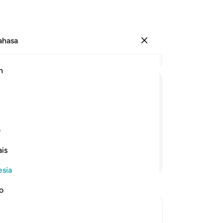
Bahasa
Masuk
Ba
h
Bab
41
وَلَقَدْ
اَهْلَكْنَاۤ
اَشْیَاعَكُمْ
فَهَلْ
مِنْ
م
kel
mu
 serupa dengan kamu (kekafirannya).
de
ف
aran?
43
is
mu
Lanjutkan Membaca
me
esia
ki
"K
no
45
ak