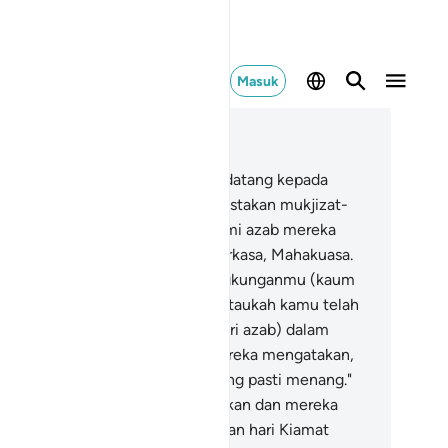
Masuk
ca dalam Konteks
 54, Halaman 478, Juz 27
.
Dan sungguh, peringatan telah datang kepada
uarga Fir'aun.
42
.
Mereka mendustakan mukjizat-
kjizat Kami semuanya, maka Kami azab mereka
ngan azab dari Żat Yang Mahaperkasa, Mahakuasa.
.
Apakah orang-orang kafir di lingkunganmu (kaum
syrikin) lebih baik dari mereka, ataukah kamu telah
mpunyai jaminan kebebasan (dari azab) dalam
tab-kitab terdahulu?
44
.
Atau mereka mengatakan,
ami ini golongan yang bersatu yang pasti menang."
.
Golongan itu pasti akan dikalahkan dan mereka
an mundur ke belakang.
46
.
Bahkan hari Kiamat