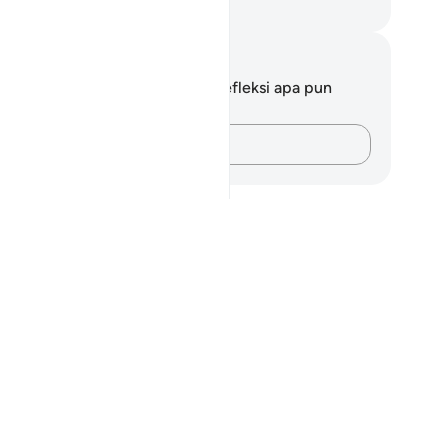
donesian Islamic affairs ministry
tatan dan Refleksi
da tidak memiliki catatan atau refleksi apa pun
ngenai ayat ini.
Catatlah pikiran Anda…