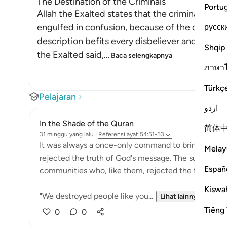
The Destination of the Criminals
Portu
Allah the Exalted states that the criminals are
engulfed in confusion, because of the doubts an
русск
description befits every disbeliever and innovat
Shqip
the Exalted said,
…
Baca selengkapnya
ภาษา
Türkç
Pelajaran
اردو
In the Shade of the Quran
简体
31 minggu yang lalu
·
Referensi
ayat 54:51-53
It was always a once-only command to bring about t
Melay
rejected the truth of God's message. The surah remi
Españ
communities who, like them, rejected the truth:
Kiswah
"We destroyed people like you...
Lihat lainnya
Tiếng 
0
0