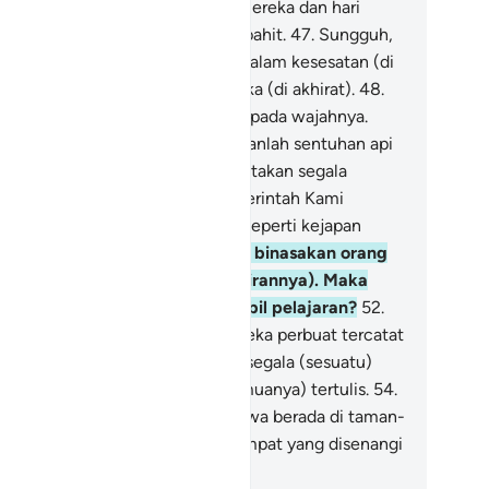
ulah hari yang dijanjikan kepada mereka dan hari
mat itu lebih dahsyat dan lebih pahit.
47
.
Sungguh,
ang-orang yang berdosa berada dalam kesesatan (di
nia) dan akan berada dalam neraka (di akhirat).
48
.
da hari mereka diseret ke neraka pada wajahnya.
ikatakan kepada mereka), "Rasakanlah sentuhan api
aka."
49
.
Sungguh, Kami menciptakan segala
suatu menurut ukuran.
50
.
Dan perintah Kami
nyalah (dengan) satu perkataan seperti kejapan
ta.
51
.
Dan sungguh, telah Kami binasakan orang
ng serupa dengan kamu (kekafirannya). Maka
akah orang yang mau mengambil pelajaran?
52
.
n segala sesuatu yang telah mereka perbuat tercatat
lam buku-buku catatan.
53
.
Dan segala (sesuatu)
ng kecil maupun yang besar (semuanya) tertulis.
54
.
ngguh, orang-orang yang bertakwa berada di taman-
man dan sungai-sungai,
55
.
di tempat yang disenangi
 sisi Tuhan Yang Mahakuasa.