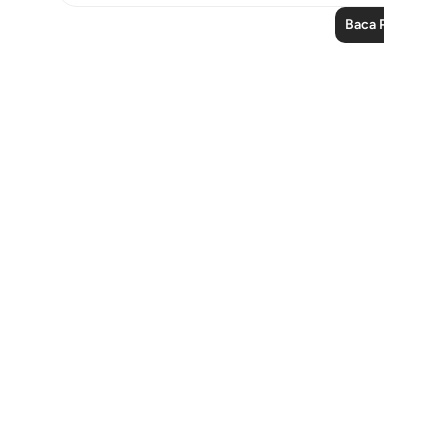
Baca Pelajaran 
Notes
placeholders
close