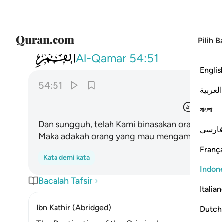
Pilih 
054
ولقد اهلكنا اشياعكم فهل من مدكر ٥١
Al-Qamar
54:51
Englis
54:51
العربية
ُّدَّكِرٍ
বাংলা
Dan sungguh, telah Kami binasakan orang yang
ارسی
Maka adakah orang yang mau mengambil pelaj
França
Kata demi kata
Indon
Bacalah Tafsir
Italia
Ibn Kathir (Abridged)
Dutch