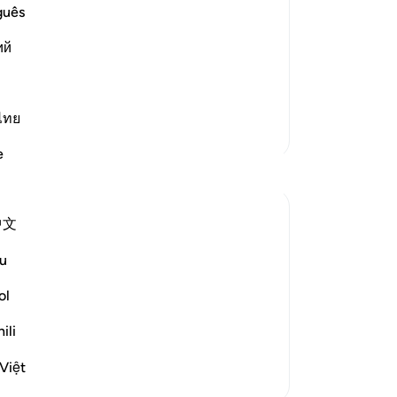
it
guês
 misguided away from the truth and
Kia
d uncertainty they are in. This
ий
or
or of all types and forms of sects. Allah
du
Pa
(D
ไทย
Lebih Banyak Tafsir
ner
e
se
ha
ma
中文
ya
ad
he terrible fate of communities that
u
Da
nds its addressees of the fates suffered by
da
ol
ya
ili
Su
ta
Việt
di