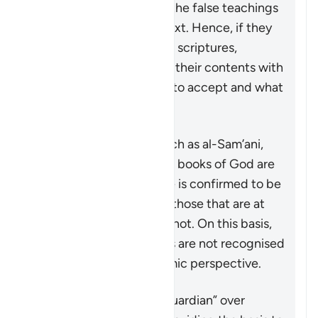
in these scriptures from the false teachings
and corruptions of the text. Hence, if they
are ever looking at earlier scriptures,
Muslims should compare their contents with
the Quran to know what to accept and what
to reject as a distortion.
Some commentators, such as al-Sam’ani,
have stated that the true books of God are
the ones whose message is confirmed to be
true by the Quran, while those that are at
odds with the Quran are not. On this basis,
the likes of Paul’s epistles are not recognised
as scripture from an Islamic perspective.
Ringkasan
The Quran acts as the “guardian” over