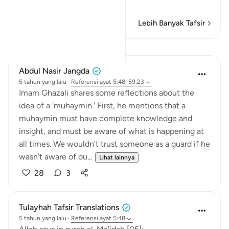
Baca selengkapnya
Lebih Banyak Tafsir
Pelajaran
Abdul Nasir Jangda
5 tahun yang lalu
·
Referensi
ayat 5:48, 59:23
Imam Ghazali shares some reflections about the
idea of a 'muhaymin.' First, he mentions that a
muhaymin must have complete knowledge and
insight, and must be aware of what is happening at
all times. We wouldn’t trust someone as a guard if he
wasn’t aware of ou...
Lihat lainnya
28
3
Tulayhah Tafsir Translations
5 tahun yang lalu
·
Referensi
ayat 5:48