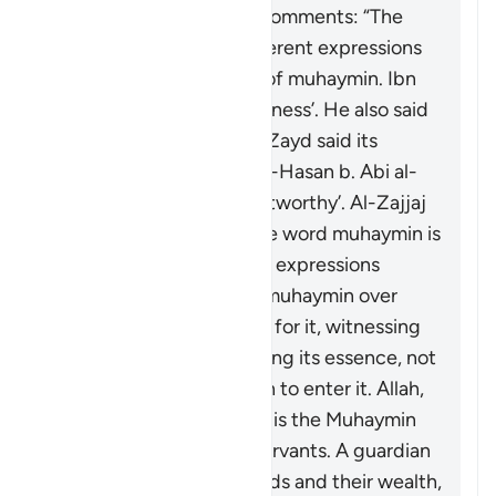
“guardian”, Ibn ‘Atiyyah comments: “The
exegetes have used different expressions
to capture the meaning of
muhaymin
. Ibn
ʿAbbas said it means ‘witness’. He also said
it means ‘entrusted’. Ibn Zayd said its
meaning is ‘confirmer’. Al-Hasan b. Abi al-
Hasan said it means ‘trustworthy’. Al-Zajjaj
mentioned ‘overseer’. The word
muhaymin
is
more specific than these expressions
because the one who is
muhaymin
over
something is responsible for it, witnessing
its truths, and safeguarding its essence, not
allowing anything foreign to enter it. Allah,
the Blessed and Exalted, is the
Muhaymin
over His creations and servants. A guardian
is
muhaymin
over his wards and their wealth,