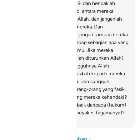
dahulu kamu perselisihkan,
49
.
dan hendaklah
engkau memutuskan perkara di antara mereka
menurut apa yang diturunkan Allah, dan janganlah
engkau mengikuti keinginan mereka. Dan
waspadalah terhadap mereka, jangan sampai mereka
memperdayakan engkau terhadap sebagian apa yang
telah diturunkan Allah kepadamu. Jika mereka
berpaling (dari hukum yang telah diturunkan Allah),
maka ketahuilah bahwa sesungguhnya Allah
berkehendak menimpakan musibah kepada mereka
disebabkan dosa-dosa mereka. Dan sungguh,
kebanyakan manusia adalah orang-orang yang fasik.
50
.
Apakah hukum Jahiliah yang mereka kehendaki?
(Hukum) siapakah yang lebih baik daripada (hukum)
Allah bagi orang-orang yang meyakini (agamanya)?
-
Indonesian Islamic affairs ministry
Baca Pertanyaan dan Jawaban