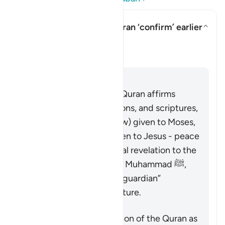
In what sense does the Quran ‘confirm’ earlier
scriptures?
Alihkan jawaban untuk In what s
Klarifikasi
Jawaban
It is well known that the Quran affirms
earlier prophets, revelations, and scriptures,
including the Tawrah (Law) given to Moses,
and the Injil (Gospel) given to Jesus - peace
be upon them. As the final revelation to the
final messenger, Prophet Muhammad ﷺ,
the Quran serves as the “guardian”
(
muhaymin
) over all scripture.
Concerning the description of the Quran as