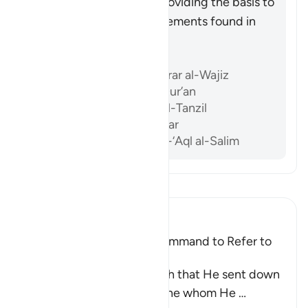
previous scriptures by providing the basis to
accept or reject the statements found in
them after its revelation.
Referensi
Ibn ‘Atiyyah, al-Muharrar al-Wajiz
Al-Sam’ani, Tafsir al-Qur’an
Al-Baghawi, Ma’alim al-Tanzil
Al-Biqa’i, Nazm al-Durar
Abu ‘l-Su’ud, Irshad al-‘Aql al-Salim
Bacalah Tafsir
Ibn Kathir (Abridged)
Praising the Qur'an; the Command to Refer to
the Qur'an for Judgment
Allah mentioned the Tawrah that He sent down
to His Prophet Musa, the one whom He
…