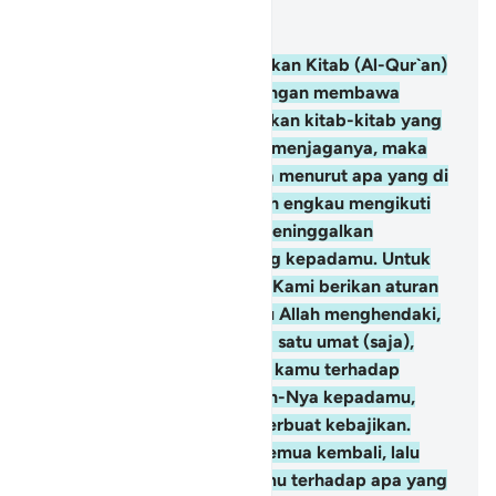
Baca dalam Konteks
Bab 5, Halaman 105, Juz 6
48
.
Dan Kami telah menurunkan Kitab (Al-Qur`an)
kepadamu (Muhammad) dengan membawa
kebenaran, yang membenarkan kitab-kitab yang
diturunkan sebelumnya dan menjaganya, maka
putuskanlah perkara mereka menurut apa yang di
turunkan Allah dan janganlah engkau mengikuti
keinginan mereka dengan meninggalkan
kebenaran yang telah datang kepadamu. Untuk
setiap umat di antara kamu, Kami berikan aturan
dan jalan yang terang. Kalau Allah menghendaki,
niscaya kamu dijadikan-Nya satu umat (saja),
tetapi Allah hendak menguji kamu terhadap
karunia yang telah di berikan-Nya kepadamu,
maka berlomba-lombalah berbuat kebajikan.
Hanya kepada Allah kamu semua kembali, lalu
diberitahukan-Nya kepadamu terhadap apa yang