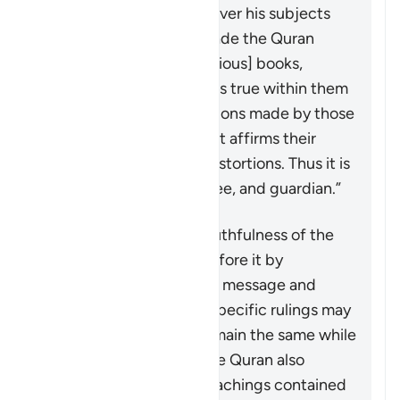
and a ruler is
muhaymin
over his subjects
and their affairs. Allah made the Quran
muhaymin
over the [previous] books,
bearing witness to what is true within them
and clarifying the distortions made by those
who altered them. Thus, it affirms their
truths and falsifies any distortions. Thus it is
witness, confirmer, trustee, and guardian.”
The Quran affirms the truthfulness of the
divine books revealed before it by
upholding the same core message and
teachings even though specific rulings may
change. Some rulings remain the same while
others are abrogated. The Quran also
distinguishes the true teachings contained