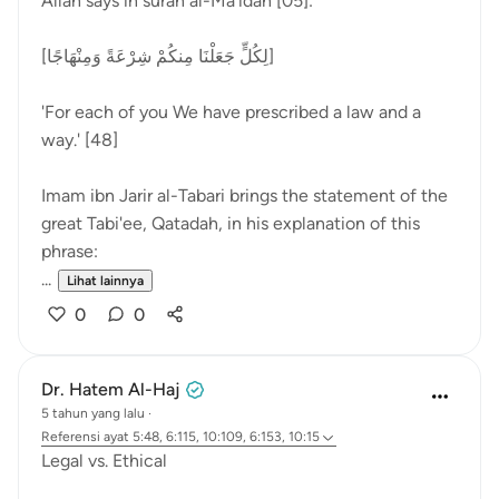
Allah says in surah al-Ma'idah [05]:
[لِكُلٍّ جَعَلْنَا مِنكُمْ شِرْعَةً وَمِنْهَاجًا]
'For each of you We have prescribed a law and a
way.' [48]
Imam ibn Jarir al-Tabari brings the statement of the
great Tabi'ee, Qatadah, in his explanation of this
phrase:
...
Lihat lainnya
0
0
Dr. Hatem Al-Haj
5 tahun yang lalu
·
Referensi
ayat 5:48, 6:115, 10:109, 6:153, 10:15
Legal vs. Ethical