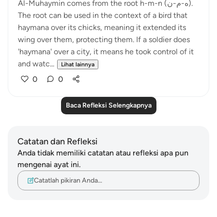
Al-Muhaymin comes from the root h-m-n (ه-م-ن).
The root can be used in the context of a bird that
haymana over its chicks, meaning it extended its
wing over them, protecting them. If a soldier does
'haymana' over a city, it means he took control of it
and watc...
Lihat lainnya
0
0
Baca Refleksi Selengkapnya
Catatan dan Refleksi
Anda tidak memiliki catatan atau refleksi apa pun
mengenai ayat ini.
Catatlah pikiran Anda…