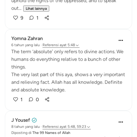
uphold the rights of the oppressed, and to speak
out...
Lihat lainnya
9
1
Yomna Zahran
6 tahun yang lalu
·
Referensi
ayat 5:48
The term ‘absolute’ only refers to divine actions. We
humans do everything relative to a bunch of other
things.
The very last part of this aya, shows a very important
and relieving fact. Allah has all knowledge. Definite
and absolute knowledge.
1
0
J Yousef
8 tahun yang lalu
·
Referensi
ayat 5:48, 59:23
Diposting di
The 99 Names of Allah