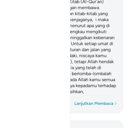
Dan Kami telah menurunkan Kitab (Al-Qur`an)
kepadamu (Muhammad) dengan membawa
kebenaran, yang membenarkan kitab-kitab yang
diturunkan sebelumnya dan menjaganya,
maka
1
putuskanlah perkara mereka menurut apa yang di
turunkan Allah dan janganlah engkau mengikuti
keinginan mereka dengan meninggalkan kebenaran
yang telah datang kepadamu. Untuk setiap umat di
antara kamu,
Kami berikan aturan dan jalan yang
2
terang. Kalau Allah menghendaki, niscaya kamu
dijadikan-Nya satu umat (saja), tetapi Allah hendak
menguji kamu terhadap karunia yang telah di
berikan-Nya kepadamu, maka berlomba-lombalah
berbuat kebajikan. Hanya kepada Allah kamu semua
kembali, lalu diberitahukan-Nya kepadamu terhadap
apa yang dahulu kamu perselisihkan,
Kata demi kata
Lanjutkan Membaca