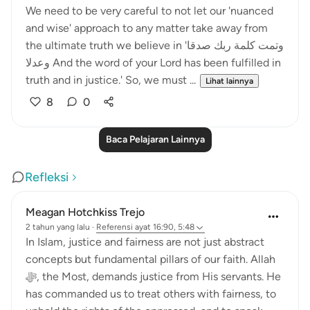
We need to be very careful to not let our 'nuanced
and wise' approach to any matter take away from
the ultimate truth we believe in 'وتمت كلمة ربك صدقا
وعدلا And the word of your Lord has been fulfilled in
truth and in justice.' So, we must ...
Lihat lainnya
8
0
Baca Pelajaran Lainnya
Refleksi
Meagan Hotchkiss Trejo
2 tahun yang lalu
·
Referensi
ayat 16:90, 5:48
In Islam, justice and fairness are not just abstract
concepts but fundamental pillars of our faith. Allah
ﷻ, the Most, demands justice from His servants. He
has commanded us to treat others with fairness, to