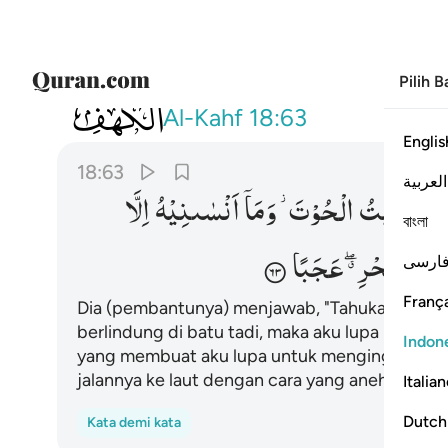
Pilih 
018
قال ارايت اذ اوينا الى الصخرة فاني ن
Al-Kahf
18:63
Englis
18:63
العربية
نِّیْ
نَسِیْتُ
الْحُوْتَ ؗ
وَمَاۤ
اَنْسٰىنِیْهُ
اِلَّا
বাংলা
فِی
الْبَحْرِ ۖۗ
عَجَبًا
ارسی
França
Dia (pembantunya) menjawab, "Tahukah engkau
berlindung di batu tadi, maka aku lupa (mencer
Indon
yang membuat aku lupa untuk mengingatnya kec
jalannya ke laut dengan cara yang aneh sekali."
Italia
Dutch
Kata demi kata