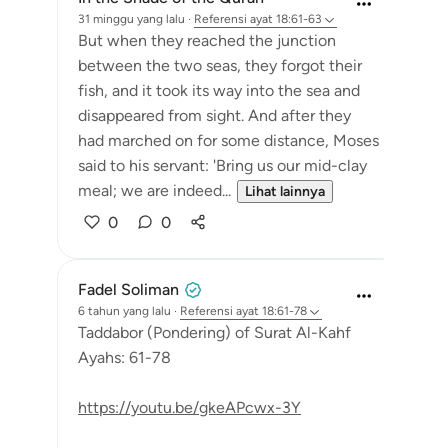
31 minggu yang lalu
·
Referensi
ayat 18:61-63
But when they reached the junction
between the two seas, they forgot their
fish, and it took its way into the sea and
disappeared from sight. And after they
had marched on for some distance, Moses
said to his servant: 'Bring us our mid-clay
meal; we are indeed...
Lihat lainnya
0
0
Fadel Soliman
6 tahun yang lalu
·
Referensi
ayat 18:61-78
Taddabor (Pondering) of Surat Al-Kahf
Ayahs: 61-78
https://youtu.be/gkeAPcwx-3Y