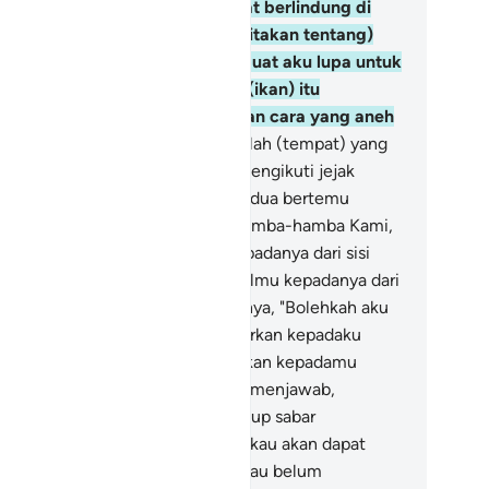
gkau ketika kita mencari tempat berlindung di
tu tadi, maka aku lupa (menceritakan tentang)
an itu dan tidak ada yang membuat aku lupa untuk
ngingatnya kecuali setan, dan (ikan) itu
ngambil jalannya ke laut dengan cara yang aneh
ali."
64
.
Dia (Musa) berkata, "Itulah (tempat) yang
a cari." Lalu keduanya kembali, mengikuti jejak
reka semula,
65
.
lalu mereka berdua bertemu
ngan seorang hamba di antara hamba-hamba Kami,
ng telah Kami berikan rahmat kepadanya dari sisi
mi, dan yang telah Kami ajarkan ilmu kepadanya dari
i Kami.
66
.
Musa berkata kepadanya, "Bolehkah aku
ngikutimu agar engkau mengajarkan kepadaku
lmu yang benar) yang telah diajarkan kepadamu
ntuk menjadi) petunjuk?"
67
.
Dia menjawab,
ungguh, engkau tidak akan sanggup sabar
rsamaku.
68
.
Dan bagaimana engkau akan dapat
rsabar atas sesuatu, sedang engkau belum