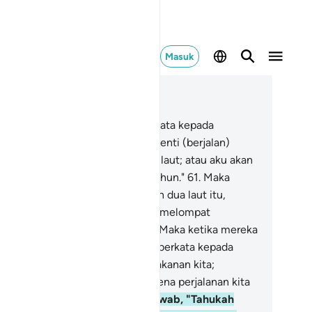
Masuk
ca dalam Konteks
 18, Halaman 271, Juz 15
.
Dan (ingatlah) ketika Musa berkata kepada
mbantunya, "Aku tidak akan berhenti (berjalan)
belum sampai ke pertemuan dua laut; atau aku akan
rjalan (terus sampai) bertahun-tahun."
61
.
Maka
tika mereka sampai ke pertemuan dua laut itu,
reka lupa ikannya, lalu (ikan) itu melompat
ngambil jalannya ke laut itu.
62
.
Maka ketika mereka
lah melewati (tempat itu), Musa berkata kepada
mbantunya, "Bawalah ke mari makanan kita;
ngguh kita telah merasa letih karena perjalanan kita
"
63
.
Dia (pembantunya) menjawab, "Tahukah