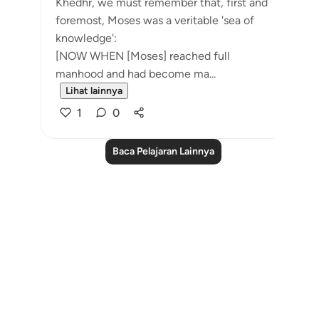
Khedhr, we must remember that, first and
foremost, Moses was a veritable 'sea of
knowledge':
[NOW WHEN [Moses] reached full
manhood and had become ma...
Lihat lainnya
1
0
Baca Pelajaran Lainnya
Notes
placeholders
close