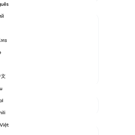
en
guês
ba
ий
ik
me
me
y-servant, Yusha` bin Nun, was that he
sek
ไทย
kit
h at the junction of the two seas, who
e
me
d, so he wanted to travel to meet
de
ya
中文
Lebih Banyak Tafsir
Ka
sis
u
me
(i
ol
Lihat Persimpangan
(u
ili
"S
Refleksi
be
Việt
be
A Siddiqui