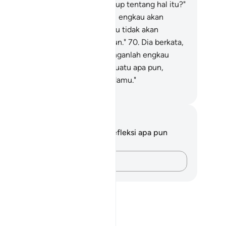
mpunyai pengetahuan yang cukup tentang hal itu?"
.
Dia (Musa) berkata, "Insya Allah, engkau akan
pati aku orang yang sabar, dan aku tidak akan
nentangmu dalam urusan apa pun."
70
.
Dia berkata,
ika engkau mengikutiku, maka janganlah engkau
nanyakan kepadaku tentang sesuatu apa pun,
mpai aku menerangkannya kepadamu."
donesian Islamic affairs ministry
tatan dan Refleksi
da tidak memiliki catatan atau refleksi apa pun
ngenai ayat ini.
Catatlah pikiran Anda…