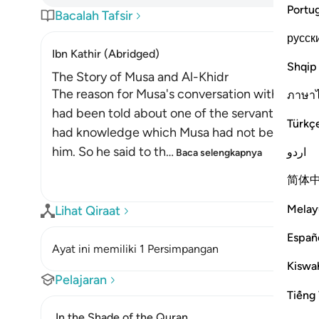
Portu
Bacalah Tafsir
русск
Ibn Kathir (Abridged)
Shqip
The Story of Musa and Al-Khidr
The reason for Musa's conversation with the bo
ภาษา
had been told about one of the servants of Alla
Türkç
had knowledge which Musa had not been grante
him. So he said to th
…
اردو
Baca selengkapnya
简体
Melay
Lihat Qiraat
Españ
Ayat ini memiliki 1 Persimpangan
Kiswah
Pelajaran
Tiếng 
In the Shade of the Quran