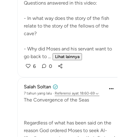
Questions answered in this video:
- In what way does the story of the fish
relate to the story of the fellows of the
cave?
- Why did Moses and his servant want to
go back to ...
Lihat lainnya
6
0
Salah Soltan
7 tahun yang lalu
·
Referensi
ayat 18:60-69
The Convergence of the Seas
Regardless of what has been said on the
reason God ordered Moses to seek Al-