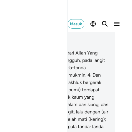
Masuk
ca dalam Konteks
 45, Halaman 449, Juz 25
Ḥā Mīm.
2
.
Kitab (ini) diturunkan dari Allah Yang
haperkasa, Mahabijaksana.
3
.
Sungguh, pada langit
n bumi benar-benar terdapat tanda-tanda
ebesaran Allah) bagi orang-orang mukmin.
4
.
Dan
da penciptaan dirimu dan pada makhluk bergerak
ng bernyawa yang bertebaran (di bumi) terdapat
nda-tanda (kebesaran Allah) untuk kaum yang
yakini,
5
.
dan pada pergantian malam dan siang, dan
an yang diturunkan Allah dari langit, lalu dengan (air
jan) itu dihidupkan-Nya bumi setelah mati (kering);
n pada perkisaran angin terdapat pula tanda-tanda