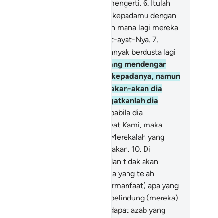
ebesaran Allah) bagi kaum yang mengerti.
6
.
Itulah
at-ayat Allah yang Kami bacakan kepadamu dengan
benarnya; maka dengan perkataan mana lagi mereka
an beriman setelah Allah dan ayat-ayat-Nya.
7
.
lakalah bagi setiap orang yang banyak berdusta lagi
nyak berdosa,
8
.
(yaitu) orang yang mendengar
at-ayat Allah ketika dibacakan kepadanya, namun
a tetap menyombongkan diri seakan-akan dia
dak mendengarnya. Maka peringatkanlah dia
ngan azab yang pedih.
9
.
Dan apabila dia
ngetahui sedikit tentang ayat-ayat Kami, maka
yat-ayat itu) dijadikan olok-olok. Merekalah yang
an menerima azab yang menghinakan.
10
.
Di
dapan mereka neraka Jahanam, dan tidak akan
rguna bagi mereka sedikit pun apa yang telah
reka kerjakan, dan tidak pula (bermanfaat) apa yang
reka jadikan sebagai pelindung-pelindung (mereka)
lain Allah. Dan mereka akan mendapat azab yang