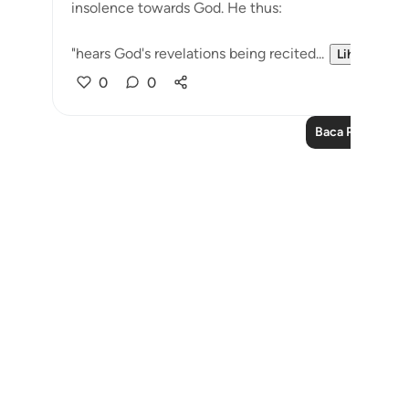
insolence towards God. He thus:
"hears God's revelations being recited...
Lihat lainny
0
0
Baca Pelajaran 
Notes
placeholders
close