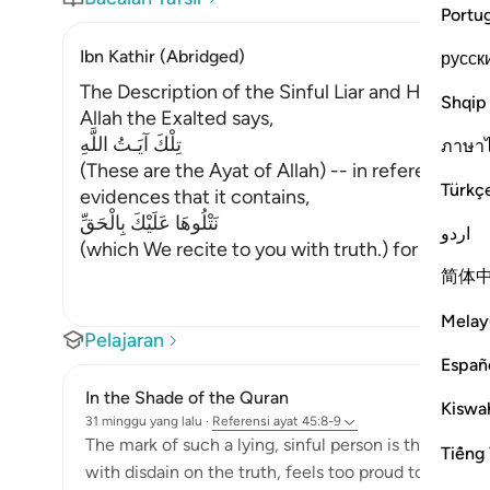
Portu
Ibn Kathir (Abridged)
русск
The Description of the Sinful Liar and His Requi
Shqip
Allah the Exalted says,
تِلْكَ آيَـتُ اللَّهِ
ภาษา
(These are the Ayat of Allah) -- in reference to
Türkç
evidences that it contains,
نَتْلُوهَا عَلَيْكَ بِالْحَقِّ
اردو
(which We recite to you with truth.) for they co
简体
Melay
Pelajaran
Españ
In the Shade of the Quran
Kiswah
31 minggu yang lalu
·
Referensi
ayat 45:8-9
The mark of such a lying, sinful person is that he per
Tiếng 
with disdain on the truth, feels too proud to respon