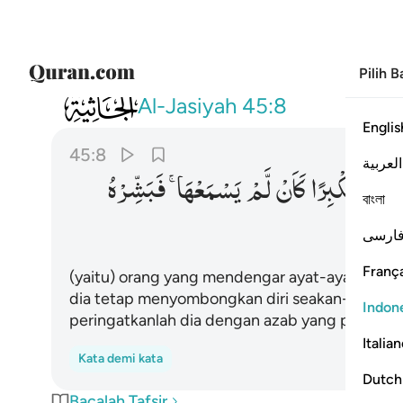
Pilih 
045
يسمع ايات الله تتلى عليه ثم يصر مستكب
Al-Jasiyah
45:8
Englis
45:8
العربية
ُ
مُسْتَكْبِرًا
كَاَنْ
لَّمْ
یَسْمَعْهَا ۚ
فَبَشِّرْهُ
বাংলা
ارسی
França
(yaitu) orang yang mendengar ayat-ayat Allah
dia tetap menyombongkan diri seakan-akan di
Indon
peringatkanlah dia dengan azab yang pedih.
Italia
Kata demi kata
Dutch
Bacalah Tafsir