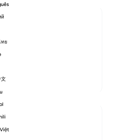
(k
guês
ay
ий
se
ak
tal
Ce
ba
ไทย
 the Qur'an with the proofs and
ay
e
di
ti
ntain the truth from
…
Baca selengkapnya
de
中文
me
Lebih Banyak Tafsir
(a
u
ak
ha
ol
be
ili
me
sistently holds on to what is false, looks
me
Việt
d to God's revelations and behaves with
se