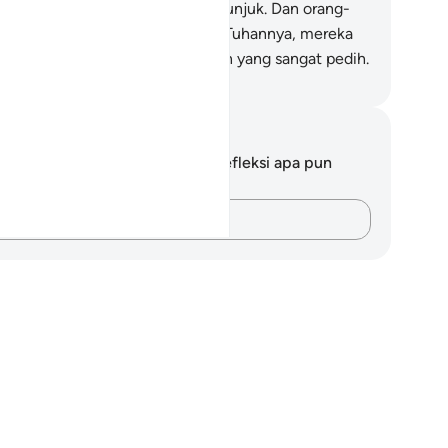
ar.
11
.
Ini (Al-Qur`an) adalah petunjuk. Dan orang-
ang yang mengingkari ayat-ayat Tuhannya, mereka
an mendapat azab berupa siksaan yang sangat pedih.
donesian Islamic affairs ministry
tatan dan Refleksi
da tidak memiliki catatan atau refleksi apa pun
ngenai ayat ini.
Catatlah pikiran Anda…