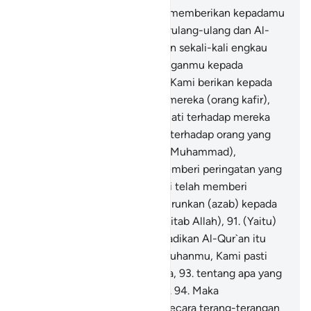
87
.
Dan sungguh, Kami telah memberikan kepadamu
tujuh (ayat) yang (dibaca) berulang-ulang dan Al-
Qur`an yang agung.
88
.
Jangan sekali-kali engkau
(Muhammad) tujukan pandanganmu kepada
kenikmatan hidup yang telah Kami berikan kepada
beberapa golongan di antara mereka (orang kafir),
dan jangan engkau bersedih hati terhadap mereka
dan berendah hatilah engkau terhadap orang yang
beriman.
89
.
Dan katakanlah (Muhammad),
"Sesungguhnya aku adalah pemberi peringatan yang
jelas."
90
.
Sebagaimana (Kami telah memberi
peringatan), Kami telah menurunkan (azab) kepada
orang yang memilah-milah (Kitab Allah),
91
.
(Yaitu)
orang-orang yang telah menjadikan Al-Qur`an itu
terbagi-bagi.
92
.
Maka demi Tuhanmu, Kami pasti
akan menanyai mereka semua,
93
.
tentang apa yang
telah mereka kerjakan dahulu.
94
.
Maka
sampaikanlah (Muhammad) secara terang-terangan