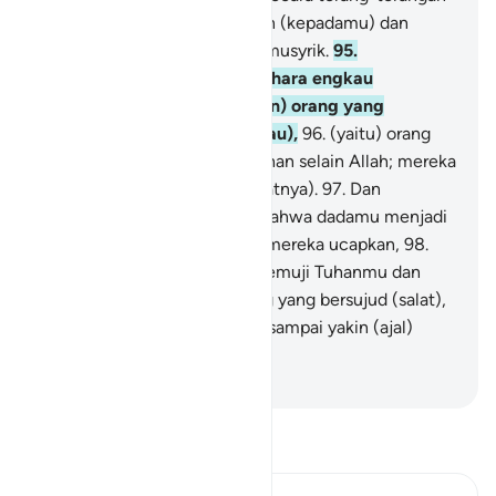
segala apa yang diperintahkan (kepadamu) dan
berpalinglah dari orang yang musyrik.
95
.
Sesungguhnya Kami memelihara engkau
(Muhammad) dari (kejahatan) orang yang
memperolok-olokkan (engkau),
96
.
(yaitu) orang
yang menganggap adanya tuhan selain Allah; mereka
kelak akan mengetahui (akibatnya).
97
.
Dan
sungguh, Kami mengetahui bahwa dadamu menjadi
sempit disebabkan apa yang mereka ucapkan,
98
.
maka bertasbihlah dengan memuji Tuhanmu dan
jadilah engkau di antara orang yang bersujud (salat),
99
.
dan sembahlah Tuhanmu sampai yakin (ajal)
datang kepadamu.
-
Indonesian Islamic affairs ministry
Bacalah Tafsir