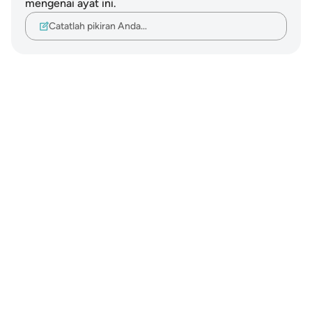
mengenai ayat ini.
Catatlah pikiran Anda…
Notes
placeholders
close