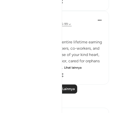
50
17
1.519
Hammad Fahim
3 tahun yang lalu
·
Referensi
ayat 15:95-99
Dealing with disappointment
Just imagine, you spent your entire lifetime earning
the trust of your family members, co-workers, and
the entire community. Because of your kind heart,
you hosted guests, fed the poor, cared for orphans
and helped the needy, and n...
Lihat lainnya
43
37
1.156
Baca Pelajaran Lainnya
Refleksi