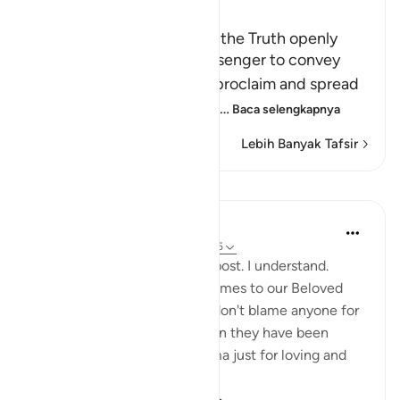
Ibn Kathir (Abridged)
The Command to proclaim the Truth openly
Allah commanded His Messenger to convey
what He sent him with, to proclaim and spread
the Message, which means
…
Baca selengkapnya
Lebih Banyak Tafsir
Pelajaran
Sohaib Saeed
5 tahun yang lalu
·
Referensi
ayat 15:95
Some people won't like this post. I understand.
Emotions run high when it comes to our Beloved
Prophet ﷺ and his honour. I don't blame anyone for
their feelings, especially when they have been
subjected to abuse and trauma just for loving and
following that Pr...
Lihat lainnya