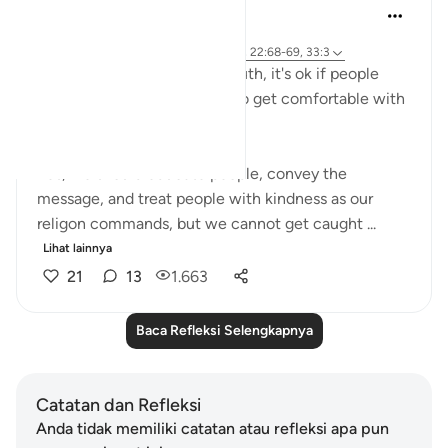
A Siddiqui
6 tahun yang lalu
·
Referensi
ayat 26:27, 15:6, 17:81, 15:95, 22:68-69, 33:3
If you're on the side of the truth, it's ok if people
think you're crazy. We have to get comfortable with
being misunderstood.
Yes, we should educate people, convey the
message, and treat people with kindness as our
religon commands, but we cannot get caught ...
Lihat lainnya
21
13
1.663
Baca Refleksi Selengkapnya
Catatan dan Refleksi
Anda tidak memiliki catatan atau refleksi apa pun