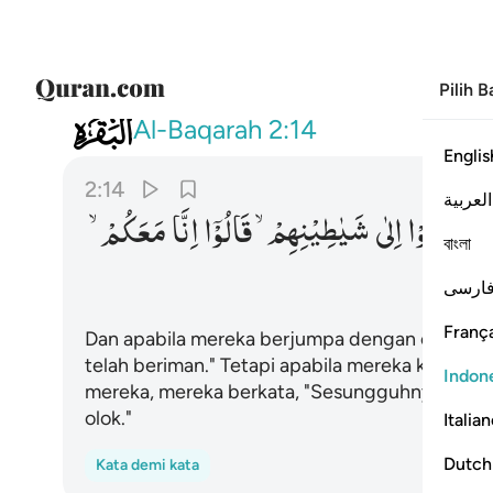
Pilih 
002
واذا لقوا الذين امنوا قالوا امنا واذ
Al-Baqarah
2:14
Englis
2:14
العربية
اِذَا
خَلَوْا
اِلٰی
شَیٰطِیْنِهِمْ ۙ
قَالُوْۤا
اِنَّا
مَعَكُمْ ۙ
বাংলা
ارسی
França
Dan apabila mereka berjumpa dengan orang ya
telah beriman." Tetapi apabila mereka kembal
Indon
mereka, mereka berkata, "Sesungguhnya kami 
olok."
Italia
Dutch
Kata demi kata