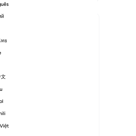
ya
guês
me
ий
me
"B
kan jawaban untuk Concerning whom was this verse revealed?
be
be
ไทย
be
e
or
rized the scholars' opinions in his
tah
or
bayy and his companions. [Ibn
中文
be
se
u
nd others from the People of the
be
he Prophet (ﷺ) while they
ha
ol
th their leaders. [Al-Ḥasan]
ol
ili
am
me
Việt
?
pe