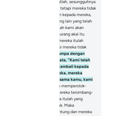
ng melakukan perbaikan."
12
.
Ingatlah, sesungguhnya
rekalah yang berbuat kerusakan, tetapi mereka tidak
nyadari.
13
.
Dan apabila dikatakan kepada mereka,
erimanlah kamu sebagaimana orang lain yang telah
riman!" Mereka menjawab, "Apakah kami akan
riman seperti orang-orang yang kurang akal itu
riman?" Ingatlah, sesungguhnya mereka itulah
ang-orang yang kurang akal, tetapi mereka tidak
u.
14
.
Dan apabila mereka berjumpa dengan
ang yang beriman, mereka berkata, "Kami telah
riman." Tetapi apabila mereka kembali kepada
tan-setan (para pemimpin) mereka, mereka
rkata, "Sesungguhnya kami bersama kamu, kami
nya berolok-olok."
15
.
Allah akan memperolok-
okkan mereka dan membiarkan mereka terombang-
bing dalam kesesatan.
16
.
Mereka itulah yang
mbeli kesesatan dengan petunjuk. Maka
rdagangan mereka itu tidak beruntung dan mereka