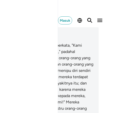
Masuk
ca dalam Konteks
 2, Halaman 3, Juz 1
Dan di antara manusia ada yang berkata, "Kami
riman kepada Allah dan hari akhir," padahal
sungguhnya mereka itu bukanlah orang-orang yang
riman.
9
.
Mereka menipu Allah dan orang-orang yang
riman, padahal mereka hanyalah menipu diri sendiri
npa mereka sadari.
10
.
Dalam hati mereka terdapat
nyakit, lalu Allah menambah penyakitnya itu; dan
reka mendapat azab yang pedih, karena mereka
rdusta.
11
.
Dan apabila dikatakan kepada mereka,
anganlah berbuat kerusakan di bumi!" Mereka
njawab, "Sesungguhnya kami justru orang-orang