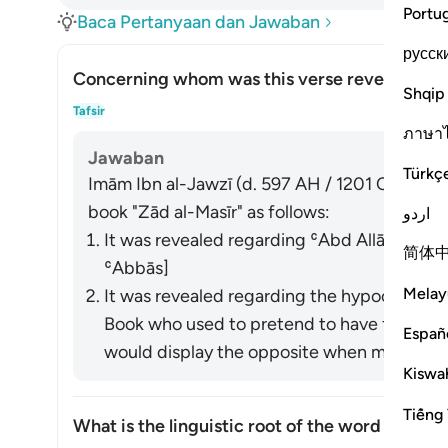
Portu
Baca Pertanyaan dan Jawaban
русск
Concerning whom was this verse revealed?
Shqip
Alih
Tafsir
ภาษา
Jawaban
Türkç
Imām Ibn al-Jawzī (d. 597 AH / 1201 CE) summa
book "Zād al-Masīr" as follows:
اردو
It was revealed regarding ʿAbd Allāh ibn U
简体
ʿAbbās]
Melay
It was revealed regarding the hypocrites a
Book who used to pretend to have faith in front of t
Españ
would display the opposite when meeting wi
Kiswah
Tiếng 
What is the linguistic root of the word
shayṭān