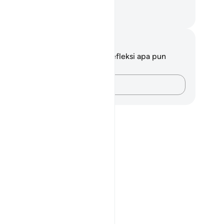
yṭān*?
dak mendapat petunjuk.
donesian Islamic affairs ministry
fer to?
tatan dan Refleksi
da tidak memiliki catatan atau refleksi apa pun
ngenai ayat ini.
Catatlah pikiran Anda…
you"?