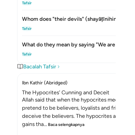
Alih
Tafsir
Whom does "their devils" (
shayāṭīnihim
) refer
Alih
Tafsir
What do they mean by saying "We are with yo
Alih
Tafsir
Bacalah Tafsir
Ibn Kathir (Abridged)
The Hypocrites' Cunning and Deceit
Allah said that when the hypocrites meet the be
pretend to be believers, loyalists and friends. 
deceive the believers. The hypocrites also want
gains tha
…
Baca selengkapnya