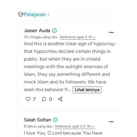
Pelajaran
Jasser Auda
35 minggu yang lalu
·
Referensi
ayat 2:14
And this is another clear sign of hypocrisy:
that hypocrites declare certain things in
public, but when they are in closed
meetings with the outright enemies of
Islam, they say something different and
mock Islam and its followers. We have
seen this behavior fr...
Lihat lainnya
7
0
Salah Soltan
8 tahun yang lalu
·
Referensi
ayat 2:5-16
I love You, O Lord because You have