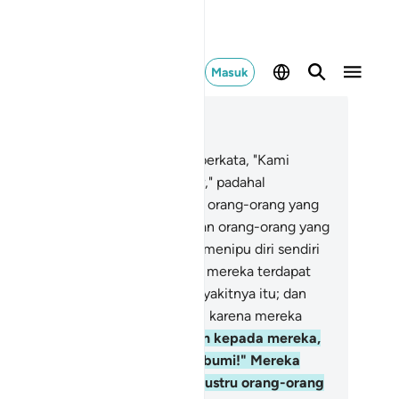
Masuk
ca dalam Konteks
 2, Halaman 3, Juz 1
Dan di antara manusia ada yang berkata, "Kami
riman kepada Allah dan hari akhir," padahal
sungguhnya mereka itu bukanlah orang-orang yang
riman.
9
.
Mereka menipu Allah dan orang-orang yang
riman, padahal mereka hanyalah menipu diri sendiri
npa mereka sadari.
10
.
Dalam hati mereka terdapat
nyakit, lalu Allah menambah penyakitnya itu; dan
reka mendapat azab yang pedih, karena mereka
rdusta.
11
.
Dan apabila dikatakan kepada mereka,
anganlah berbuat kerusakan di bumi!" Mereka
njawab, "Sesungguhnya kami justru orang-orang