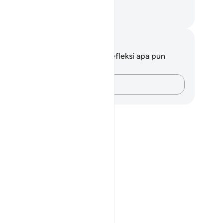
dak mendapat petunjuk.
donesian Islamic affairs ministry
tatan dan Refleksi
da tidak memiliki catatan atau refleksi apa pun
ngenai ayat ini.
Catatlah pikiran Anda…