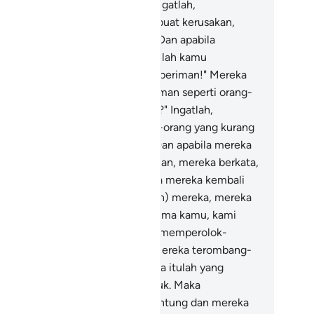
ng melakukan perbaikan."
12
.
Ingatlah,
sungguhnya merekalah yang berbuat kerusakan,
tapi mereka tidak menyadari.
13
.
Dan apabila
katakan kepada mereka, "Berimanlah kamu
bagaimana orang lain yang telah beriman!" Mereka
njawab, "Apakah kami akan beriman seperti orang-
ang yang kurang akal itu beriman?" Ingatlah,
sungguhnya mereka itulah orang-orang yang kurang
l, tetapi mereka tidak tahu.
14
.
Dan apabila mereka
rjumpa dengan orang yang beriman, mereka berkata,
ami telah beriman." Tetapi apabila mereka kembali
pada setan-setan (para pemimpin) mereka, mereka
rkata, "Sesungguhnya kami bersama kamu, kami
nya berolok-olok."
15
.
Allah akan memperolok-
?
okkan mereka dan membiarkan mereka terombang-
bing dalam kesesatan.
16
.
Mereka itulah yang
mbeli kesesatan dengan petunjuk. Maka
rdagangan mereka itu tidak beruntung dan mereka
at they are *"muṣliḥūn"* (peacemakers, those putting things ri