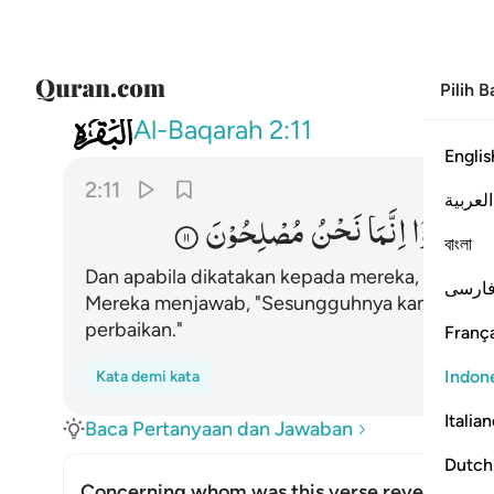
Pilih 
002
واذا قيل لهم لا تفسدوا في الارض ق
Al-Baqarah
2:11
Englis
2:11
العربية
ْضِ
قَالُوْۤا
اِنَّمَا
نَحْنُ
مُصْلِحُوْنَ
বাংলা
Dan apabila dikatakan kepada mereka, "Jangan
ارسی
Mereka menjawab, "Sesungguhnya kami justru
perbaikan."
França
Indon
Kata demi kata
Italia
Baca Pertanyaan dan Jawaban
Dutch
Concerning whom was this verse revealed?