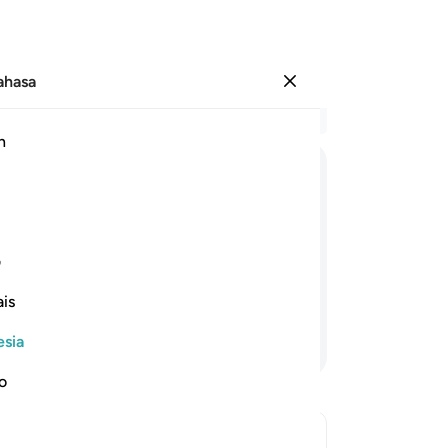
Bahasa
Masuk
Ba
h
Bab
8
.
وَاِذَا
قِیْلَ
لَهُمْ
لَا
تُفْسِدُوْا
فِی
الْاَر ۙ
be
se
lah berbuat kerusakan di bumi!"
be
1
ف
 orang-orang yang melakukan
be
is
ta
pe
esia
Lanjutkan Membaca
me
be
no
"J
me