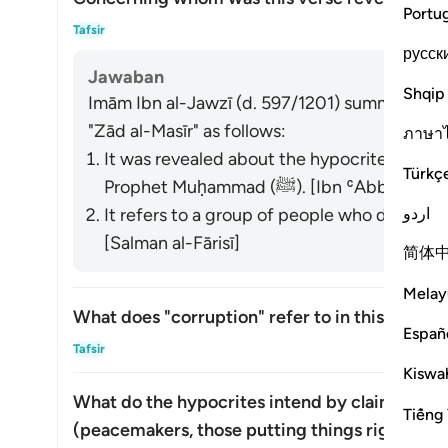
Portu
Alih
Tafsir
русск
Jawaban
Shqip
Imām Ibn al-Jawzī (d. 597/1201) summarized th
"Zād al-Masīr" as follows:
ภาษา
It was revealed about the hypocrites who w
Türkç
Prophet Muḥammad (ﷺ). [Ibn ʿ
اردو
It refers to a group of people who did not ye
[Salman al-Fārisī]
简体
Melay
What does "corruption" refer to in this verse?
Españ
Alih
Tafsir
Kiswah
What do the hypocrites intend by claiming th
Tiếng 
(peacemakers, those putting things right, etc.
Alih