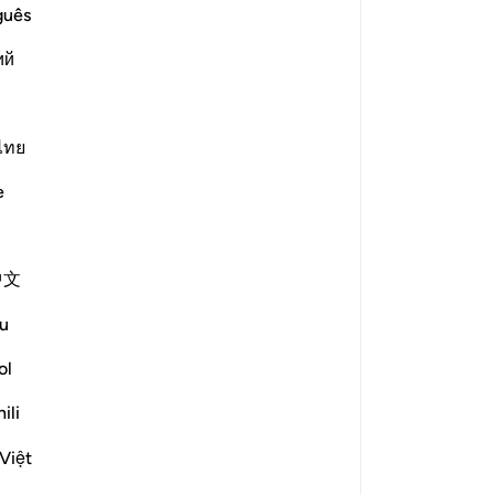
ya
guês
kan jawaban untuk Concerning whom was this verse revealed?
se
ий
te
di
e scholars' opinions in his book
se
me
ไทย
or
ere present during the time of the
e
se
Abbās, Mujāhid, and the majority]
aka
t exist at the time of its revelation.
be
中文
"K
ke
u
be
ha
ol
kan jawaban untuk What does "corruption" refer to in this verse
ol
ili
am
at they are
"muṣliḥūn"
me
Việt
)?
pe
kan jawaban untuk What do the hypocrites intend by claiming th