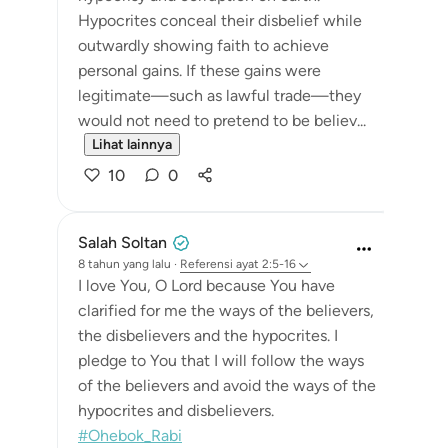
Hypocrites conceal their disbelief while
outwardly showing faith to achieve
personal gains. If these gains were
legitimate—such as lawful trade—they
would not need to pretend to be believ...
Lihat lainnya
10
0
Salah Soltan
8 tahun yang lalu
·
Referensi
ayat 2:5-16
I love You, O Lord because You have
clarified for me the ways of the believers,
the disbelievers and the hypocrites. I
pledge to You that I will follow the ways
of the believers and avoid the ways of the
hypocrites and disbelievers.
#Ohebok_Rabi