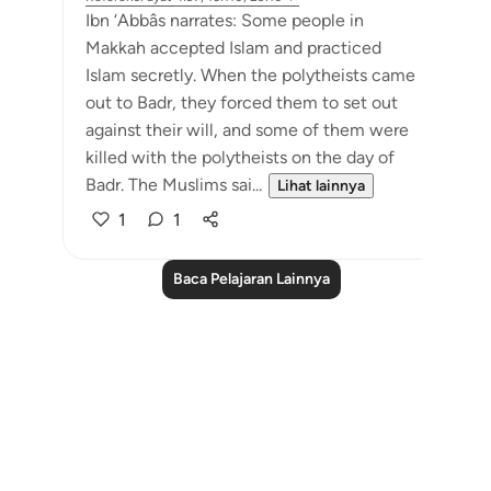
Ibn ‘Abbâs narrates: Some people in
Makkah accepted Islam and practiced
Islam secretly. When the polytheists came
out to Badr, they forced them to set out
against their will, and some of them were
killed with the polytheists on the day of
Badr. The Muslims sai...
Lihat lainnya
1
1
Baca Pelajaran Lainnya