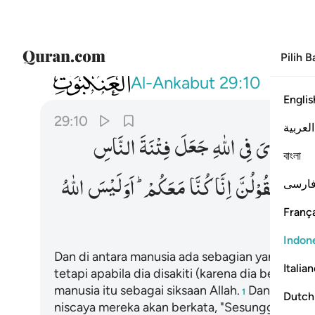
Pilih 
029
ومن الناس من يقول امنا بالله فاذا اوذي في ا
Al-Ankabut
29:10
Englis
29:10
العربية
اِذَاۤ
اُوْذِیَ
فِی
اللّٰهِ
جَعَلَ
فِتْنَةَ
النَّاسِ
বাংলা
َّبِّكَ
لَیَقُوْلُنَّ
اِنَّا
كُنَّا
مَعَكُمْ ؕ
اَوَلَیْسَ
اللّٰهُ
ارسی
França
Indon
Dan di antara manusia ada sebagian yang berka
Italia
tetapi apabila dia disakiti (karena dia berima
manusia itu sebagai siksaan Allah.
Dan jika da
1
Dutch
niscaya mereka akan berkata, "Sesungguhnya 