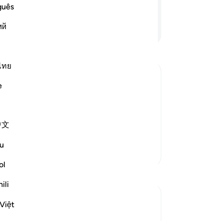
ke
 semua manusia ?
guês
be
ий
Lanjutkan Membaca
ma
pe
be
Bu
ไทย
da
e
me
n which Allah tests People
me
alsely claim faith with their lips, while
or
rial comes in this world, they think that
中文
be
 selengkapnya
do
u
(s
Lebih Banyak Tafsir
Se
ol
Refleksi
me
ili
se
Razia Zahra
da
Việt
2 tahun yang lalu
·
Referensi
ayat 29:10, 2:216
te
In the Name of Allah, the Most Merciful,