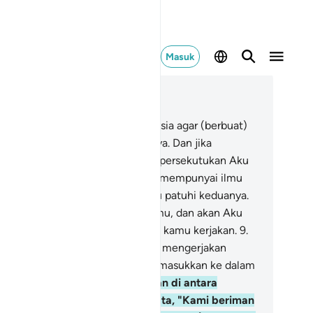
Masuk
ca dalam Konteks
 29, Halaman 358, Juz 20
Dan Kami wajibkan kepada manusia agar (berbuat)
baikan kepada kedua orang tuanya. Dan jika
duanya memaksamu untuk mempersekutukan Aku
ngan sesuatu yang engkau tidak mempunyai ilmu
ntang itu, maka janganlah engkau patuhi keduanya.
nya kepada-Ku tempat kembalimu, dan akan Aku
ritakan kepadamu apa yang telah kamu kerjakan.
9
.
n orang-orang yang beriman dan mengerjakan
bajikan, mereka pasti akan Kami masukkan ke dalam
olongan) orang yang saleh.
10
.
Dan di antara
nusia ada sebagian yang berkata, "Kami beriman