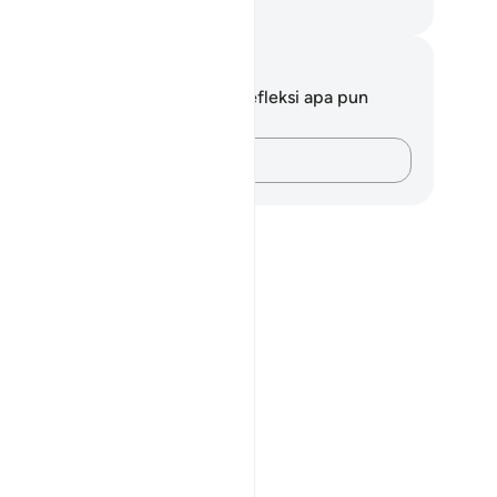
donesian Islamic affairs ministry
tatan dan Refleksi
da tidak memiliki catatan atau refleksi apa pun
ngenai ayat ini.
Catatlah pikiran Anda…