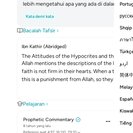
lebih mengetahui apa yang ada di dalam dada
Portu
русск
Kata demi kata
Shqip
Bacalah Tafsir
ภาษา
Ibn Kathir (Abridged)
Türkç
The Attitudes of the Hypocrites and the Ways i
Allah mentions the descriptions of the liars who f
اردو
faith is not firm in their hearts. When a test or t
简体
this is a punishment from Allah, so they le
…
Baca
Melay
Españ
Pelajaran
Kiswah
Prophetic Commentary
Tiếng 
8 tahun yang lalu
·
Referensi
ayat 4:97, 16:110, 29:10