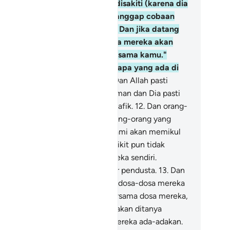
pada Allah," tetapi apabila dia disakiti (karena dia
riman) kepada Allah, dia menganggap cobaan
nusia itu sebagai siksaan Allah. Dan jika datang
rtolongan dari Tuhanmu, niscaya mereka akan
rkata, "Sesungguhnya kami bersama kamu."
kankah Allah lebih mengetahui apa yang ada di
lam dada semua manusia ?
11
.
Dan Allah pasti
ngetahui orang-orang yang beriman dan Dia pasti
ngetahui orang-orang yang munafik.
12
.
Dan orang-
ang yang kafir berkata kepada orang-orang yang
riman, "Ikutilah jalan kami, dan kami akan memikul
sa-dosamu," padahal mereka sedikit pun tidak
anggup) memikul dosa-dosa mereka sendiri.
sungguhnya mereka benar-benar pendusta.
13
.
Dan
reka benar-benar akan memikul dosa-dosa mereka
ndiri, dan dosa-dosa yang lain bersama dosa mereka,
n pada hari Kiamat mereka pasti akan ditanya
ntang kebohongan yang selalu mereka ada-adakan.