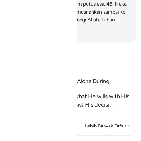
maka ketika itu mereka terdiam putus asa.
45
.
Maka
orang-orang yang zalim itu dimusnahkan sampai ke
akar-akarnya. Dan segala puji bagi Allah, Tuhan
seluruh alam.
-
Indonesian Islamic affairs ministry
Bacalah Tafsir
Ibn Kathir (Abridged)
The Idolators Call On Allah Alone During
Torment and Distress
Allah states that He does what He wills with His
creatures and none can resist His decisi
…
Baca selengkapnya
Lebih Banyak Tafsir
Pelajaran