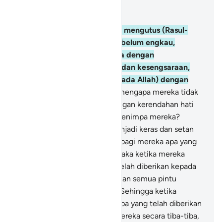
Baca dalam Konteks
Bab 6, Halaman 119, Juz 7
42
.
Dan sungguh, Kami telah mengutus (Rasul-
rasul) kepada umat-umat sebelum engkau,
kemudian Kami siksa mereka dengan
(menimpakan) kemelaratan dan kesengsaraan,
agar mereka memohon (kepada Allah) dengan
kerendahan hati.
43
.
Tetapi mengapa mereka tidak
memohon (kepada Allah) dengan kerendahan hati
ketika siksaan Kami datang menimpa mereka?
Bahkan hati mereka telah menjadi keras dan setan
pun menjadikan terasa indah bagi mereka apa yang
selalu mereka kerjakan.
44
.
Maka ketika mereka
melupakan peringatan yang telah diberikan kepada
mereka, Kami pun membukakan semua pintu
(kesenangan) untuk mereka. Sehingga ketika
mereka bergembira dengan apa yang telah diberikan
kepada mereka, Kami siksa mereka secara tiba-tiba,