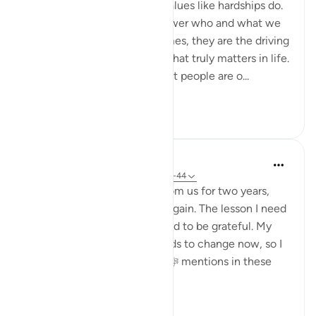
Nothing brings up our core values like hardships do.
Tests and trials beg us to answer who and what we
truly submit to. And many times, they are the driving
force to realign our lives to what truly matters in life.
Allah tells us in the Quran that people are o...
Lihat lainnya
50
7
711
Dr. Haifaa Younis
4 tahun yang lalu
·
Referensi
ayat 6:42-44
Allah ﷻ took away Mecca from us for two years,
and now He ﷻ gave it back again. The lesson I need
to learn from this is that I need to be grateful. My
relationship with Him ﷻ needs to change now, so I
am not like those that Allah ﷻ mentions in these
verses:
'...
Lihat lainnya