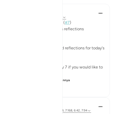
Mohannad Hakeem
3 tahun yang lalu
·
Referensi
ayat 6:42
📖 Here is the answer for Day (
#7
)
🥇 Great Job on your previous reflections
May Allah bless your efforts.
✏️What are your thoughts and reflections for today's
Ayah?
👉Here is the question of Day 7 if you would like to
recheck it:
https://quranreflect.c...
Lihat lainnya
6
0
196
Samia Mubarak
4 tahun yang lalu
·
Referensi
ayat 3:154, 7:168, 6:42, 7:94