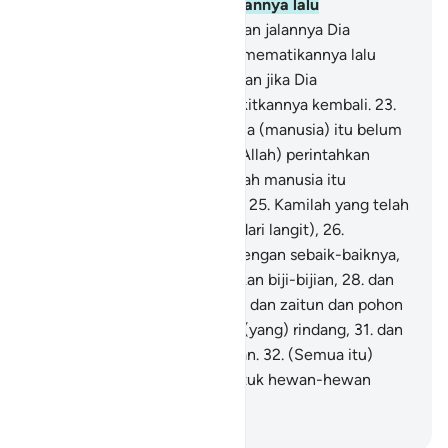
setetes mani, Dia menciptakannya lalu
menentukannya.
20
.
Kemudian jalannya Dia
mudahkan,
21
.
kemudian Dia mematikannya lalu
menguburkannya,
22
.
kemudian jika Dia
menghendaki, Dia membangkitkannya kembali.
23
.
Sekali-kali jangan (begitu)! Dia (manusia) itu belum
melaksanakan apa yang Dia (Allah) perintahkan
kepadanya.
24
.
Maka hendaklah manusia itu
memperhatikan makanannya,
25
.
Kamilah yang telah
mencurahkan air melimpah (dari langit),
26
.
kemudian Kami belah bumi dengan sebaik-baiknya,
27
.
lalu di sana Kami tumbuhkan biji-bijian,
28
.
dan
anggur dan sayur-sayuran,
29
.
dan zaitun dan pohon
kurma,
30
.
dan kebun-kebun (yang) rindang,
31
.
dan
buah-buahan serta rerumputan.
32
.
(Semua itu)
untuk kesenanganmu dan untuk hewan-hewan
ternakmu.
-
Indonesian Islamic affairs ministry