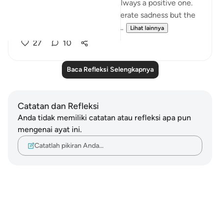
for something the feeling is always a positive one.
Being thankful will never generate sadness but the
very opposite. Let’s think of s...
Lihat lainnya
27
10
Baca Refleksi Selengkapnya
Catatan dan Refleksi
Anda tidak memiliki catatan atau refleksi apa pun
mengenai ayat ini.
Catatlah pikiran Anda…