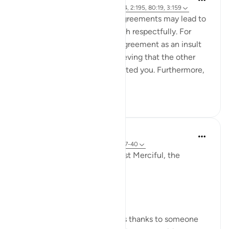
6 tahun yang lalu
·
Referensi
ayat 87:14, 2:195, 80:19, 3:159
Failed expectations and disagreements may lead to
negativity if it is not dealt with respectfully. For
instance, perceiving the disagreement as an insult
which could also lead to believing that the other
party has purposely disrespected you. Furthermore,
the s...
Lihat lainnya
18
7
Razia Zahra
2 tahun yang lalu
·
Referensi
ayat 80:17-40
In the Name of Allah, the Most Merciful, the
Especially Merciful,
Gratitude.
Whenever a person expresses thanks to someone