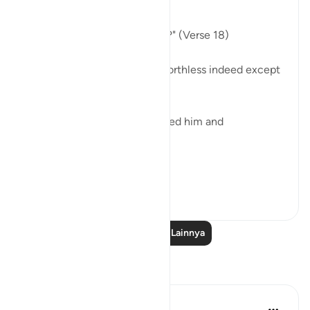
What are his origins:
"Of what did God create him?" (Verse 18)
He is a very humble origin, worthless indeed except
for God's grace.
"Of a drop of sperm. He created him and
proportioned him." (Verse 19)
A dr...
Lihat lainnya
0
0
Baca Pelajaran Lainnya
Refleksi
Sundas Ejaz