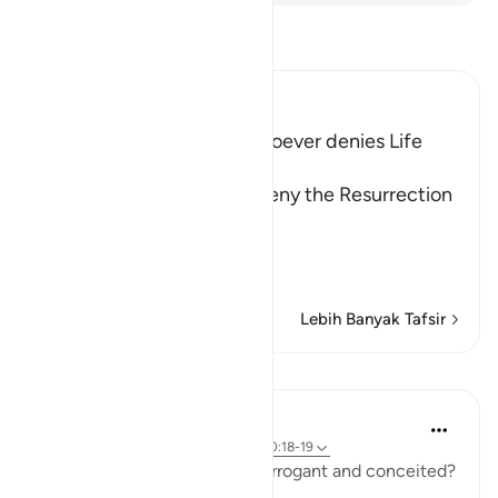
Bacalah Tafsir
Ibn Kathir (Abridged)
The Refutation against Whoever denies Life
after Death
Allah rebukes those who deny the Resurrection
and the Final Gathering.
قُتِلَ الإِنسَـنُ مَآ أَكْ
…
Baca selengkapnya
Lebih Banyak Tafsir
Pelajaran
In the Shade of the Quran
31 minggu yang lalu
·
Referensi
ayat 80:18-19
Indeed, how can man be so arrogant and conceited?