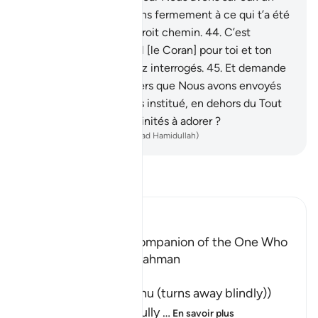
pouvoir certain.
43
.
Tiens fermement à ce qui t’a été
révélé car tu es sur le droit chemin.
44
.
C’est
certainement un rappel [le Coran] pour toi et ton
peuple. Et vous en serez interrogés.
45
.
Et demande
à ceux de Nos messagers que Nous avons envoyés
avant toi, si Nous avons institué, en dehors du Tout
Miséricordieux, des divinités à adorer ?
-
French Translation(Muhammad Hamidullah)
Lisez le Tafsir
Ibn Kathir (Abridged)
The Shaytan is the Companion of the One Who
turns away from Ar-Rahman
وَمَن يَعْشُ
(And whosoever Ya`shu (turns away blindly))
means, whoever willfully
…
En savoir plus