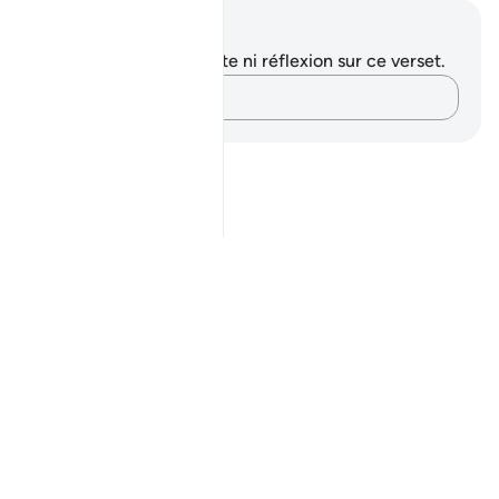
Notes et réflexions
Vous n'avez aucune note ni réflexion sur ce verset.
Notez vos pensées…
Notes
placeholders
close