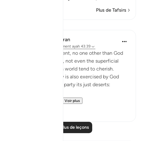
Plus de Tafsirs
Leçons
In the Shade of the Quran
il y a 31 semaines
·
Référencement
ayah 43:39
On the Day of Judgement, no one other than God
will have any dominion, not even the superficial
type that people in this world tend to cherish.
Judgement on that day is also exercised by God
alone, who gives every party its just deserts:
"Thus, all who believ...
Voir plus
0
0
Lire plus de leçons