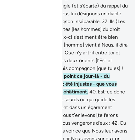
36
.
Et quiconque s’aveugle (et s’écarte) du rappel du
Tout Miséricordieux, Nous lui désignons un diable
qui devient son compagnon inséparable.
37
.
Ils (Les
diables) détournent certes [les hommes] du droit
chemin, tandis que ceux-ci s’estiment être bien
guidés.
38
.
Lorsque cet [homme] vient à Nous, il dira
[à son démon] : "Hélas ! Que n’y a-t-il entre toi et
moi la distance entre les deux orients [l’Est et
l’Ouest] !" - Quel mauvais compagnon [que tu es] !
39
.
Il ne vous profitera point ce jour-là - du
moment que vous avez été injustes - que vous
soyez associés dans le châtiment.
40
.
Est-ce donc
toi qui fait entendre les sourds ou qui guide les
aveugles et ceux qui sont dans un égarement
évident?
41
.
Soit que Nous t’enlevons [te ferons
mourir] et alors Nous Nous vengerons d’eux ;
42
.
Ou
bien que Nous te ferons voir ce que Nous leur avons
promis [le châtiment] ; car Nous avons sur eux un