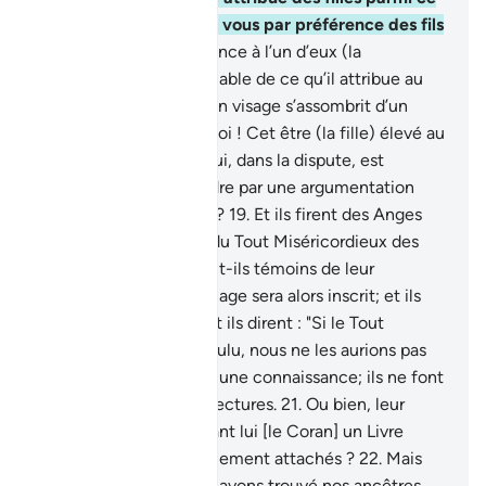
qu’Il crée et accordé à vous par préférence des fils
?
17
.
Or, quand on annonce à l’un d’eux (la
naissance) d’une semblable de ce qu’il attribue au
Tout Miséricordieux, son visage s’assombrit d’un
chagrin profond.
18
.
Quoi ! Cet être (la fille) élevé au
milieu des parures et qui, dans la dispute, est
incapable de se défendre par une argumentation
claire et convaincante ?
19
.
Et ils firent des Anges
qui sont les serviteurs du Tout Miséricordieux des
[êtres] féminins! Etaient-ils témoins de leur
création? Leur témoignage sera alors inscrit; et ils
seront interrogés.
20
.
Et ils dirent : "Si le Tout
Miséricordieux avait voulu, nous ne les aurions pas
adorés." Ils n’en ont aucune connaissance; ils ne font
que se livrer à des conjectures.
21
.
Ou bien, leur
avions-Nous donné avant lui [le Coran] un Livre
auquel ils seraient fermement attachés ?
22
.
Mais
plutôt ils dirent : "Nous avons trouvé nos ancêtres