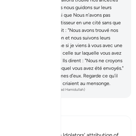
sur une religion, et nous nous guidons sur leurs
traces."
23
.
Et c’est ainsi que Nous n’avons pas
envoyé avant toi d’avertisseur en une cité sans que
ses gens aisés n’aient dit : "Nous avons trouvé nos
ancêtres sur une religion et nous suivons leurs
traces."
24
.
Il dit : "Même si je viens à vous avec une
meilleure direction que celle sur laquelle vous avez
trouvé vous ancêtres ?" Ils dirent : "Nous ne croyons
pas au message avec lequel vous avez été envoyés."
25
.
Nous Nous vengeâmes d’eux. Regarde ce qu’il
est devenu de ceux qui criaient au mensonge.
-
French Translation(Muhammad Hamidullah)
Lisez le Tafsir
Ibn Kathir (Abridged)
Condemnation of the Idolators' attribution of