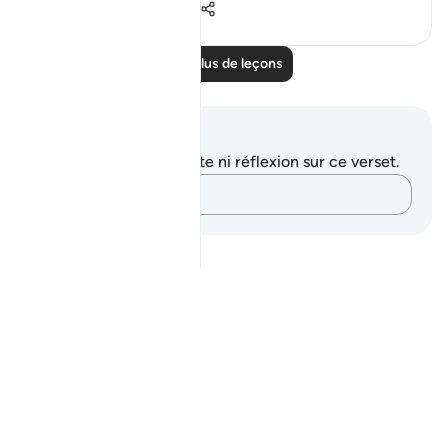
1
0
50
Lire plus de leçons
Notes et réflexions
Vous n'avez aucune note ni réflexion sur ce verset.
Notez vos pensées…
Notes
placeholders
close