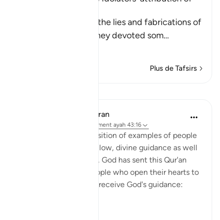
Offspring to Allah
Here Allah speaks of the lies and fabrications of
the idolators, when they devoted som
…
En savoir plus
Plus de Tafsirs
Leçons
In the Shade of the Quran
il y a 32 semaines
·
Référencement
ayah 43:16
With such a clear exposition of examples of people
who benefit by, and follow, divine guidance as well
as those who go astray, God has sent this Qur'an
from on high. Thus, people who open their hearts to
it will benefit by it and receive God's guidance:
"Thus...
Voir plus