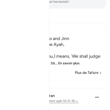
-
French Translation(Muhammad Hamidullah)
Lisez le Tafsir
Ibn Kathir (Abridged)
A Warning for Humans and Jinn
Ibn Jurayj said that the Ayah,
سَنَفْرُغُ لَكُمْ
(We shall attend to you,) means, `We shall judge
you,' while Al-Bukhari sa
…
En savoir plus
Plus de Tafsirs
Leçons
In the Shade of the Quran
il y a 31 semaines
·
Référencement
ayah 55:31-36
A Frightening Threat