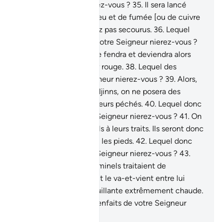
de votre Seigneur nierez-vous ?
35
.
Il sera lancé
contre vous un jet de feu et de fumée [ou de cuivre
fondu], et vous ne serez pas secourus.
36
.
Lequel
donc des bienfaits de votre Seigneur nierez-vous ?
37
.
Puis quand le ciel se fendra et deviendra alors
écarlate comme le cuir rouge.
38
.
Lequel des
bienfaits de votre Seigneur nierez-vous ?
39
.
Alors,
ni aux hommes ni aux djinns, on ne posera des
questions à propos de leurs péchés.
40
.
Lequel donc
des bienfaits de votre Seigneur nierez-vous ?
41
.
On
reconnaîtra les criminels à leurs traits. Ils seront donc
saisis par les toupets et les pieds.
42
.
Lequel donc
des bienfaits de votre Seigneur nierez-vous ?
43
.
Voilà l’Enfer que les criminels traitaient de
mensonge.
44
.
Ils feront le va-et-vient entre lui
(l’Enfer) et une eau bouillante extrêmement chaude.
45
.
Lequel donc des bienfaits de votre Seigneur
nierez-vous ?