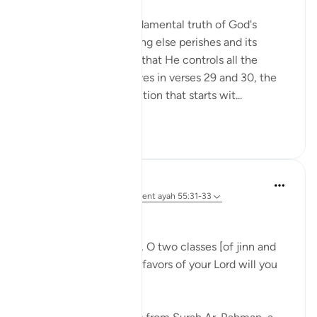
Having stated this fundamental truth of God's
eternity while everything else perishes and its
correlate making clear that He controls all the
affairs of all His creatures in verses 29 and 30, the
surah begins a new section that starts wit...
Voir plus
1
0
Dr Maryam Fayyaz
l’année dernière
·
Référencement
ayah 55:31-33
﷽
'We shall attend to you, O two classes [of jinn and
men]! So which of the favors of your Lord will you
deny? ' 55:31-32