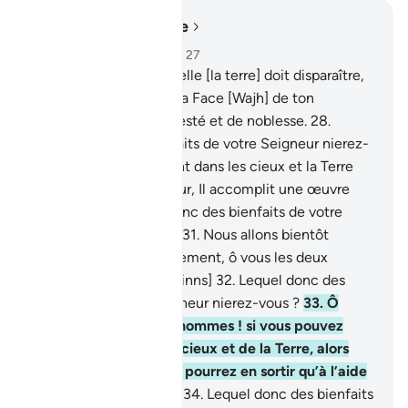
Lire dans le contexte
Chapitre 55, Page 532, Juz 27
26
.
Tout ce qui est sur elle [la terre] doit disparaître,
27
.
[Seule] subsistera La Face [Wajh] de ton
Seigneur, plein de majesté et de noblesse.
28
.
Lequel donc des bienfaits de votre Seigneur nierez-
vous ?
29
.
Ceux qui sont dans les cieux et la Terre
L’implorent. Chaque jour, Il accomplit une œuvre
nouvelle.
30
.
Lequel donc des bienfaits de votre
Seigneur nierez-vous?
31
.
Nous allons bientôt
entreprendre votre jugement, ô vous les deux
charges [hommes et djinns]
32
.
Lequel donc des
bienfaits de votre Seigneur nierez-vous ?
33
.
Ô
peuple de djinns et d’hommes ! si vous pouvez
sortir du domaine des cieux et de la Terre, alors
faites-le. Mais vous ne pourrez en sortir qu’à l’aide
d’un pouvoir [illimité].
34
.
Lequel donc des bienfaits