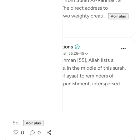
As I recite these verses from Surah Ar-Rahman, a
chill runs through me. The direct address to
thaqalayn (الثقلين, the two weighty creati...
Voir plus
8
3
Tulayhah Tafsir Translations
il y a 5 ans
·
Référencement
ayah 55:26-45
Throughout surah al-Rahman [55], Allah lists a
number of His blessings. In the middle of this surah,
He devotes a number of ayaat to reminders of
death, judgement, and punishment, interspersed
with the question:
[فَبِأَيِّ آلَاءِ رَبِّكُمَا تُكَذِّبَانِ]
'So...
Voir plus
0
0