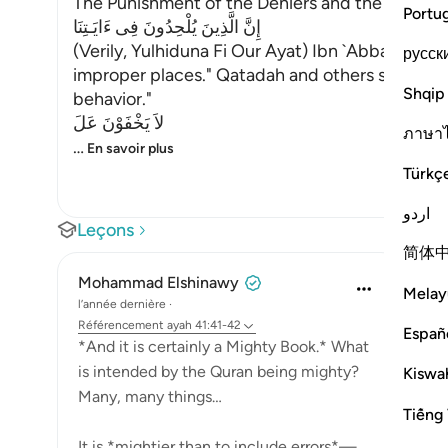
The Punishment of the Deniers and the Descrip
Portu
إِنَّ الَّذِينَ يُلْحِدُونَ فِى ءَايَـتِنَا
(Verily, Yulhiduna Fi Our Ayat) Ibn `Abbas said,
русск
improper places." Qatadah and others said, "It 
Shqip
behavior."
لاَ يَخْفَوْنَ عَلَ
ภาษา
…
En savoir plus
Türkç
اردو
Leçons
简体
Mohammad Elshinawy
Melay
l’année dernière
·
Référencement
ayah 41:41-42
Españ
*And it is certainly a Mighty Book.* What
is intended by the Quran being mighty?
Kiswah
Many, many things…
Tiếng 
It is *mightier than to include errors*—