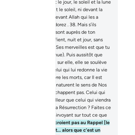
 merveilles, sont la nuit et le jour, le soleil et la lune
e vous prosternez ni devant le soleil, ni devant la
ne, mais prosternez-vous devant Allah qui les a
és, si c’est Lui que vous adorez .
38
.
Mais s’ils
nflent d’orgueil... ceux qui sont auprès de ton
gneur [les Anges] Le glorifient, nuit et jour, sans
ais se lasser!
39
.
Et parmi Ses merveilles est que tu
s la terre humiliée (toute nue). Puis aussitôt que
s faisons descendre l’eau sur elle, elle se soulève
 augmente [de volume]. Celui qui lui redonne la vie
 certes Celui qui fera revivre les morts, car Il est
nipotent.
40
.
Ceux qui dénaturent le sens de Nos
rsets (le Coran) ne Nous échappent pas. Celui qui
a jeté au Feu sera-t-il meilleur que celui qui viendra
toute sécurité le Jour de la Résurrection ? Faites ce
 vous voulez car Il est Clairvoyant sur tout ce que
s faites ;
41
.
ceux qui ne croient pas au Rappel [le
an] quand il leur parvient... alors que c’est un