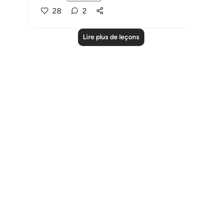
28
2
Lire plus de leçons
Notes
placeholders
close