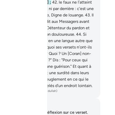
vre puissant [inattaquable] ;
42
.
le faux ne l’atteint
aucune part], ni par devant ni par derrière : c’est une
vélation émanant d’un Sage, Digne de louange.
43
.
Il
t’est dit que ce qui a été dit aux Messagers avant
i. Ton Seigneur est certes, Détenteur du pardon et
tenteur aussi d’une punition douloureuse.
44
.
Si
us en avions fait un Coran en une langue autre que
rabe, ils auraient dit : "Pourquoi ses versets n’ont-ils
s été exposés clairement ? Quoi ? Un [Coran] non-
be et [un Messager] arabe ?" Dis : "Pour ceux qui
ient, il est une guidée et une guérison." Et quant à
x qui ne croient pas, il est une surdité dans leurs
illes et ils sont frappés aveuglement en ce qui le
cerne ; ceux- là sont appelés d’un endroit lointain.
ench Translation(Muhammad Hamidullah)
tes et réflexions
us n'avez aucune note ni réflexion sur ce verset.