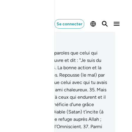
Se connecter
re dans le contexte
pitre 41, Page 481, Juz 24
.
Et qui profère plus belles paroles que celui qui
elle à Allah, fait bonne œuvre et dit : "Je suis du
mbre des Musulmans ?"
34
.
La bonne action et la
uvaise ne sont pas pareilles. Repousse (le mal) par
qui est meilleur; et voilà que celui avec qui tu avais
e animosité devient tel un ami chaleureux.
35
.
Mais
 privilège) n’est donné qu’à ceux qui endurent et il
est donné qu'à celui qui bénéficie d'une grâce
mense.
36
.
Et si jamais le Diable (Satan) t’incite (à
ir autrement), alors cherche refuge auprès Allah ;
st Lui, vraiment l’Audient, l’Omniscient.
37
.
Parmi