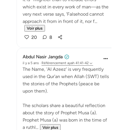
which exist in every work of man—as the
very next verse says, 'Falsehood cannot
approach it from in front of it, nor f...
Voir plus
20
8
Abdul Nasir Jangda
il y a 5 ans
·
Référencement
ayah 41:41-42
The Name, 'Al Azeez' is very frequently
used in the Qur’an when Allah (SWT) tells
the stories of the Prophets (peace be
upon them).
The scholars share a beautiful reflection
about the story of Prophet Musa (a).
Prophet Musa (a) was born in the time of
a ruthl...
Voir plus