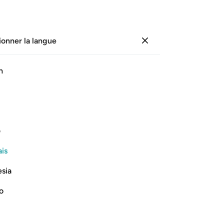
ionner la langue
Se connecter
Li
h
Cha
33
ﱷ
ﱸ
ﱹ
ﱺ
ﱻ
ﱼﱽ
app
no
d il leur parvient... alors que c’est un
ma
ف
ce 
is
un
Lire la suite
(ce
esia
n’
im
no
ag
c’e