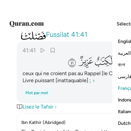
Sélect
041
ان الذين كفروا بالذكر لما جاءهم وانه 
Fussilat
41:41
Englis
41:41
العربية
ﱾ
ﱿ
ﲀ
ﲁ
বাংলা
ceux qui ne croient pas au Rappel [le Coran] quan
ارسی
Livre puissant [inattaquable] ;
1
França
Mot par mot
Indon
Lisez le Tafsir
Italia
Ibn Kathir (Abridged)
Dutch