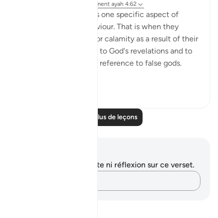
il y a 31 semaines
·
Référencement
ayah 4:62
The surah then portrays one specific aspect of
hypocrisy in their behaviour. That is when they
encounter misfortune or calamity as a result of their
refusal to refer matters to God's revelations and to
His Messenger, or their reference to false gods.
They are ...
Voir plus
0
0
Lire plus de leçons
Notes et réflexions
Vous n'avez aucune note ni réflexion sur ce verset.
Notez vos pensées…