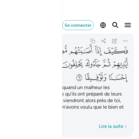
فكيف اذا اصابتهم مصي
Se connecter
An-Nisa'
4:62
4:62
ﱱ
ﱲ
ﱳ
ﱴ
ﱵ
ﱶ
ﱷ
ﱸ
ﱹ
ﱺ
ﱻ
ﱼ
ﱽ
ﱾ
ﱿ
ﲀ
ﲁ
Comment (agiront-ils) quand un malheur les
atteindra, à cause de ce qu’ils ont préparé de leurs
propres mains ? Puis ils viendront alors près de toi,
jurant par Allah : "Nous n’avons voulu que le bien et
la réconciliation."
Mot par mot
Lire la suite