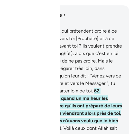
Lire dans le contexte
Chapitre 4, Page 88, Juz 5
60
.
N’as-tu pas vu ceux qui prétendent croire à ce
qu’on a fait descendre vers toi [Prophète] et à ce
qu’on a fait descendre avant toi ? Ils veulent prendre
pour juge le Rebelle (Tâghût), alors que c’est en lui
qu’on leur a commandé de ne pas croire. Mais le
Diable (Satan) veut les égarer très loin, dans
l’égarement.
61
.
Et lorsqu’on leur dit : "Venez vers ce
qu’Allah a fait descendre et vers le Messager ", tu
vois les hypocrites s’écarter loin de toi.
62
.
Comment (agiront-ils) quand un malheur les
atteindra, à cause de ce qu’ils ont préparé de leurs
propres mains ? Puis ils viendront alors près de toi,
jurant par Allah : "Nous n’avons voulu que le bien
et la réconciliation."
63
.
Voilà ceux dont Allah sait