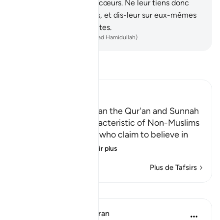
ce qu’ils ont dans leurs cœurs. Ne leur tiens donc
pas rigueur, exhorte-les, et dis-leur sur eux-mêmes
des paroles convaincantes.
-
French Translation(Muhammad Hamidullah)
Lisez le Tafsir
Ibn Kathir (Abridged)
Referring to Other than the Qur'an and Sunnah
for Judgment is Characteristic of Non-Muslims
Allah chastises those who claim to believe in
what Allah ha
…
En savoir plus
Plus de Tafsirs
Leçons
In the Shade of the Quran