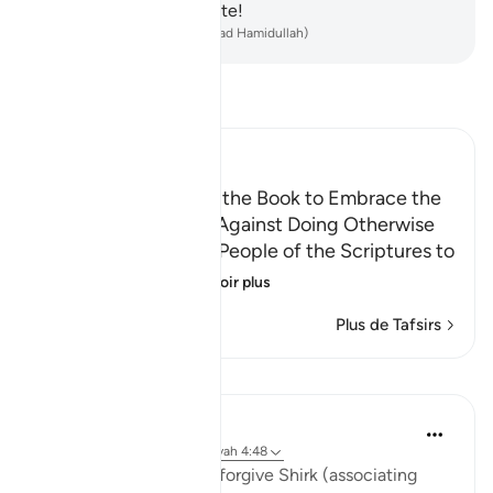
comme péché manifeste!
-
French Translation(Muhammad Hamidullah)
Lisez le Tafsir
Ibn Kathir (Abridged)
Calling the People of the Book to Embrace the
Faith, Warning them Against Doing Otherwise
Allah commands the People of the Scriptures to
believe in wha
…
En savoir plus
Plus de Tafsirs
Leçons
Abu Bakr Zoud
il y a 5 ans
·
Référencement
ayah 4:48
'Indeed Allah does not forgive Shirk (associating