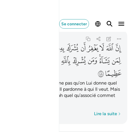
ان الله لا يغفر ان ي
Se connecter
An-Nisa'
4:48
4:48
ﲒ
ﲓ
ﲔ
ﲕ
ﲖ
ﲗ
ﲘ
ﲙ
ﲚ
ﲛ
ﲜ
ﲝ
ﲞﲟ
ﲠ
ﲡ
ﲢ
ﲣ
ﲤ
ﲥ
ﲦ
ﲧ
Certes Allah ne pardonne pas qu’on Lui donne quel
qu’associé. A part cela, Il pardonne à qui Il veut. Mais
quiconque donne à Allah quel qu’associé commet
un énorme péché.
Mot par mot
Lire la suite