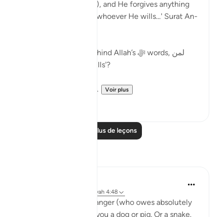
partners in His worship), and He forgives anything
besides that (Shirk) to whoever He wills…' Surat An-
Nisa:48.
What is the wisdom behind Allah’s ﷻ words, لمن
يشاء 'to whoever He wills'?
The scholars mention ...
Voir plus
19
0
Lire plus de leçons
Réflexions
A Siddiqui
il y a 6 ans
·
Référencement
ayah 4:48
What if a complete stranger (who owes absolutely
nothing to you) called you a dog or pig. Or a snake.