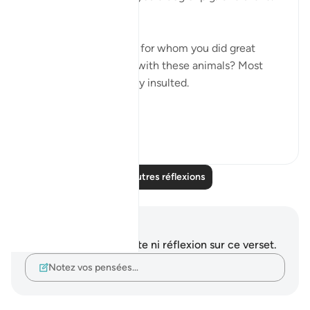
How would you feel?
Now what if someone, for whom you did great
favors, associated you with these animals? Most
people would be greatly insulted.
This is d...
Voir plus
6
0
Lire d'autres réflexions
Notes et réflexions
Vous n'avez aucune note ni réflexion sur ce verset.
Notez vos pensées…