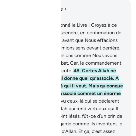
Lire dans le contexte
Chapitre 4, Page 86, Juz 5
47
.
Ô vous à qui on a donné le Livre ! Croyez à ce
que Nous avons fait descendre, en confirmation de
ce que vous aviez déjà, avant que Nous effacions
des visages et les retournions sens devant derrière,
ou que Nous les maudissions comme Nous avons
maudit les gens du Sabbat. Car, le commandement
d’Allah est toujours exécuté.
48
.
Certes Allah ne
pardonne pas qu’on Lui donne quel qu’associé. A
part cela, Il pardonne à qui Il veut. Mais quiconque
donne à Allah quel qu’associé commet un énorme
péché.
49
.
N’as-tu pas vu ceux-là qui se déclarent
vertueux? Mais c’est Allah qui rend vertueux qui Il
veut; et ils ne seront point lésés, fût-ce d’un brin de
noyau de datte.
50
.
Regarde comme ils inventent le
mensonge à l’encontre d’Allah. Et ça, c’est assez