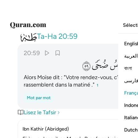
Sélect
020
قال موعدكم يوم الزينة وان يح
Ta-Ha
20:59
Englis
20:59
العربية
ﲛ
ﲜ
ﲝ
বাংলা
Alors Moïse dit : "Votre rendez-vous, c’est le jo
ارسی
rassemblent dans la matiné ."
1
França
Mot par mot
Indon
Lisez le Tafsir
Italia
Ibn Kathir (Abridged)
Dutch