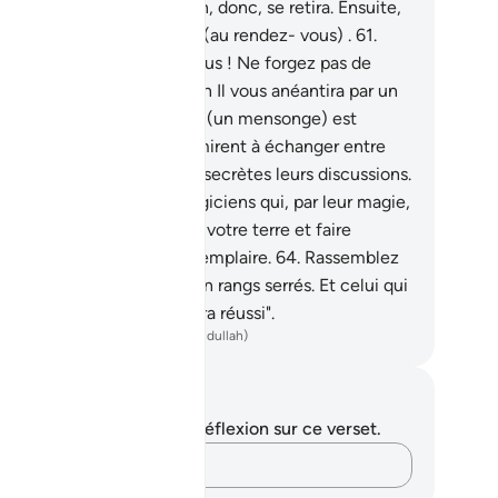
ns la matiné ."
60
.
Pharaon, donc, se retira. Ensuite,
rassembla sa ruse puis vint (au rendez- vous) .
61
.
se leur dit : "Malheur à vous ! Ne forgez pas de
nsonge contre Allah: sinon Il vous anéantira par un
âtiment. Et celui qui forge (un mensonge) est
du."
62
.
Là-dessus, ils se mirent à échanger entre
 de leur affaire et tinrent secrètes leurs discussions.
.
Ils dirent: "Voici deux magiciens qui, par leur magie,
erchent à vous chasser de votre terre et faire
paraitre votre doctrine exemplaire.
64
.
Rassemblez
c votre ruse puis venez en rangs serrés. Et celui qui
a le dessus aujourd’hui aura réussi".
ench Translation(Muhammad Hamidullah)
tes et réflexions
us n'avez aucune note ni réflexion sur ce verset.
Notez vos pensées…