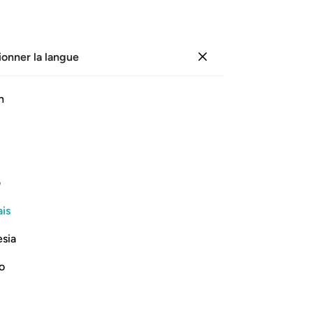
ionner la langue
Se connecter
Li
h
Cha
55
ﲕ
ﲖ
ﲗ
ﲘ
ﲙ
ﲚ
en
fer
ur de la fête. Et que les gens se
mo
ف
ref
is
Moï
Lire la suite
?
esia
se
au
no
co
c’e