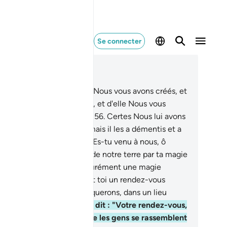
Se connecter
re dans le contexte
pitre 20, Page 315, Juz 16
.
C'est d'elle (la terre) que Nous vous avons créés, et
 elle Nous vous renverrons, et d'elle Nous vous
ons sortir une fois encore.
56
.
Certes Nous lui avons
ntré tous Nos prodiges ; mais il les a démentis et a
usé (de croire).
57
.
Il dit : "Es-tu venu à nous, ô
se, pour nous faire sortir de notre terre par ta magie
58
.
Nous t’apporterons assurément une magie
mblable. Fixe entre nous et toi un rendez-vous
quel ni nous ni toi ne manquerons, dans un lieu
nvenable."
59
.
Alors Moïse dit : "Votre rendez-vous,
st le jour de la fête. Et que les gens se rassemblent