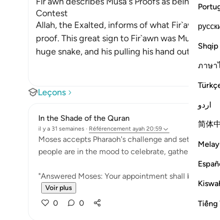
Fir`awn describes Musa's Proofs as being Magi
Portu
Contest
Allah, the Exalted, informs of what Fir`awn sa
русск
proof. This great sign to Fir`awn was Musa cas
Shqip
huge snake, and his pulling his hand out from 
ภาษา
Türkç
Leçons
اردو
In the Shade of the Quran
简体
il y a 31 semaines
·
Référencement
ayah 20:59
Moses accepts Pharaoh's challenge and sets the app
Melay
people are in the mood to celebrate, gathering in t
Españ
"Answered Moses: Your appointment shall be the day o
Kiswah
Voir plus
0
0
Tiếng 