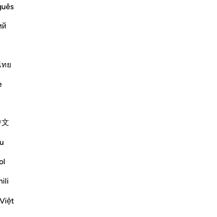
c and Their Agreement to hold a
da
guês
il 
id to Musa when he showed him the great
ий
Moï
ting down his stick which became a
me
und
…
ch
En savoir plus
per
ไทย
Plus de Tafsirs
eux
e
63
ch
dis
中文
don
aur
ointment for a festival day when the
u
-
Fr
he main squares and open areas:
ol
f the Festival; and let the people as...
No
ili
Vo
Việt