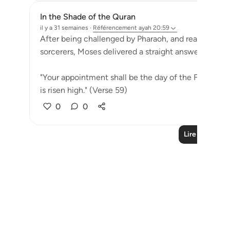
In the Shade of the Quran
il y a 31 semaines
·
Référencement
ayah 20:59
After being challenged by Pharaoh, and ready to tak
sorcerers, Moses delivered a straight answer:
"Your appointment shall be the day of the Festival;
is risen high." (Verse 59)
0
0
Lire plus de l
Notes
placeholders