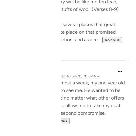
On the day when the sky will be like molten lead,
and the mountains like tufts of wool. (Verses 8-9)
The Qur'an mentions in several places that great
celestial events will take place on that promised
day, the Day of Resurrection, and as a re...
Voir plus
0
0
Hammad Fahim
il y a 2 ans
·
Référencement
ayah 43:67-70, 70:8-14
After being away for almost a week, my one year old
son was super excited to see me. He wanted to be
picked up and held, and no matter what other offers
were proposed to him to allow me to take my coat
off, he would not for a second compromise.
SubhanAllah. Al...
Voir plus
31
14