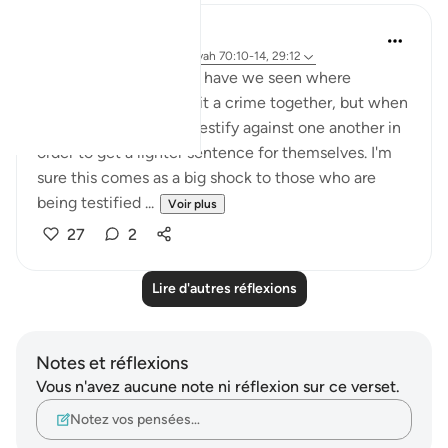
A Siddiqui
il y a 4 ans
·
Référencement
ayah 70:10-14, 29:12
How many court cases have we seen where
multiple people commit a crime together, but when
they are caught, they testify against one another in
order to get a lighter sentence for themselves. I'm
sure this comes as a big shock to those who are
being testified ...
Voir plus
27
2
Lire d'autres réflexions
Notes et réflexions
Vous n'avez aucune note ni réflexion sur ce verset.
Notez vos pensées…