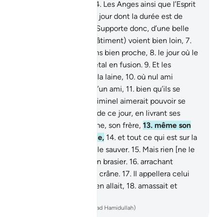
des voies d’ascension.
4
.
Les Anges ainsi que l’Esprit
montent vers Lui en un jour dont la durée est de
cinquante mille ans.
5
.
Supporte donc, d’une belle
patience.
6
.
Ils le (le châtiment) voient bien loin,
7
.
alors que Nous le voyons bien proche,
8
.
le jour où le
ciel sera comme du métal en fusion.
9
.
Et les
montagnes comme de la laine,
10
.
où nul ami
dévoué ne s’enquerra d’un ami,
11
.
bien qu’ils se
voient l’un l’autre. Le criminel aimerait pouvoir se
racheter du châtiment de ce jour, en livrant ses
enfants,
12
.
sa compagne, son frère,
13
.
même son
clan qui lui donnait asile,
14
.
et tout ce qui est sur la
terre, tout, qui pourrait le sauver.
15
.
Mais rien [ne le
sauvera]. [L’Enfer] est un brasier.
16
.
arrachant
brutalement la peau du crâne.
17
.
Il appellera celui
qui tournait le dos et s’en allait,
18
.
amassait et
thésaurisait.
-
French Translation(Muhammad Hamidullah)