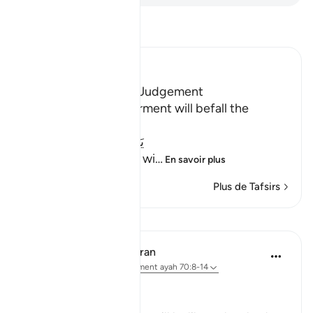
Lisez le Tafsir
Ibn Kathir (Abridged)
Terrors of the Day of Judgement
Allah says that the torment will befall the
disbelievers.
يَوْمَ تَكُونُ السَّمَآءُ كَالْمُهْلِ
(The Day that the sky wi
…
En savoir plus
Plus de Tafsirs
Leçons
In the Shade of the Quran
il y a 31 semaines
·
Référencement
ayah 70:8-14
Celestial Events