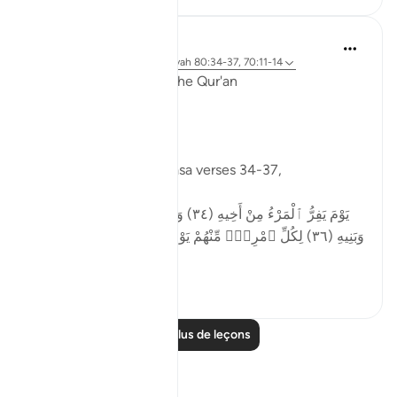
Ola Shoubaki
il y a 3 ans
·
Référencement
ayah 80:34-37, 70:11-14
Linguistic Gems from the Qur'an
Day Fifteen: Kinship
Allah said in Surah ‘Abasa verses 34-37,
يَوْمَ يَفِرُّ ٱلْمَرْءُ مِنْ أَخِيهِ (٣٤) وَأُمِّهِۦ وَأَبِيهِ (٣٥) وَصَـٰحِبَتِهِۦ
وَبَنِيهِ (٣٦) لِكُلِّ ٱمْرِئٍۢ مِّنْهُمْ يَوْمَئِذٍۢ شَأْنٌۭ يُغْنِيهِ (٣٧)
O...
Voir plus
0
0
Lire plus de leçons
Réflexions