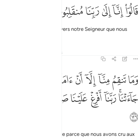
ﱩ
ﱪ
ﱫ
الوا انا الى ربنا منقلبون ١٢٥
ﱬ
ﱭ
ﱮ
َالُوٓا۟ إِنَّآ إِلَىٰ رَبِّنَا مُنقَلِبُونَ ١٢٥
Ils dirent : "En vérité, c’est vers notre Seigneur que nous
retournerons.
Tafsirs
Leçons
Réflexions
7:126
ﱯ
ﱰ
ﱱ
ﱲ
ﱳ
ﱴ
ﱵ
ﱶ
ﱷ
ما تنقم منا الا ان امنا بايات ربنا لما جاءتنا ربنا افرغ علينا صبرا وتوفنا م
َمَا تَنقِمُ مِنَّآ إِلَّآ أَنْ ءَامَنَّا بِـَٔايَـٰتِ رَبِّنَا لَمَّا جَآءَتْنَا ۚ رَبَّنَآ أَفْرِغْ عَلَيْنَا صَبْرًۭا 
ﱸﱹ
ﱺ
ﱻ
ﱼ
ﱽ
ﱾ
ﱿ
ﲀ
Tu ne te venges de nous que parce que nous avons cru aux