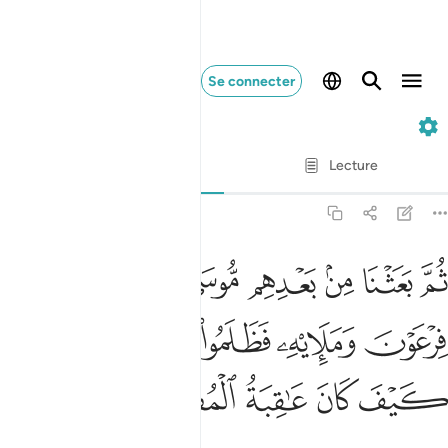
Se connecter
7. Al-A'raf
Ayah par Ayah
Lecture
Traduction
: Muhammad Hamidullah
7:103
ﲮ
ﲯ
ﲰ
ﲱ
ﲲ
ﲳ
ﲴ
م بعثنا من بعدهم موسى باياتنا الى فرعون ومليه فظلموا بها فانظر كيف
ُمَّ بَعَثْنَا مِنۢ بَعْدِهِم مُّوسَىٰ بِـَٔايَـٰتِنَآ إِلَىٰ فِرْعَوْنَ وَمَلَإِي۟هِۦ فَ
ﲵ
ﲶ
ﲷ
ﲸﲹ
ﲺ
ﲻ
ﲼ
ﲽ
ﲾ
ﲿ