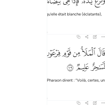
ﱨ
ﱩ
ﱪ
ﱫ
ﱬ
ﱭ
ﱮ
َنَزَعَ يَدَهُۥ فَإِذَا هِىَ بَيْضَآءُ لِلنَّـٰظِرِينَ ١٠٨
Et il sortit sa main et voilà qu’elle était blanche (éclatante),
pour ceux qui regardaient.
Tafsirs
Leçons
Réflexions
7:109
ﱯ
ﱰ
ﱱ
ﱲ
ﱳ
ال الملا من قوم فرعون ان هاذا لساحر عليم ١٠٩
ﱴ
ﱵ
َالَ ٱلْمَلَأُ مِن قَوْمِ فِرْعَوْنَ إِنَّ هَـٰذَا لَسَـٰحِرٌ عَلِيمٌۭ ١٠٩
ﱶ
ﱷ
ﱸ
Les notables du peuple de Pharaon dirent : “Voilà, certes, un
magicien chevronné.
Tafsirs
Leçons
Réflexions
7:110