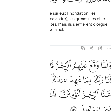
Et Nous avons alors envoyé sur eux l’inondation, les
sauterelles, les poux (ou la calandre), les grenouilles et le
sang, comme signes explicites, Mais ils s’enflèrent d’orgueil
et demeurèrent un peuple criminel.
Tafsirs
Leçons
Réflexions
7:134
ﱵ
ﱶ
ﱷ
ﱸ
ﱹ
ﱺ
ﱻ
لما وقع عليهم الرجز قالوا يا موسى ادع لنا ربك بما عهد عندك لين كشف
َلَمَّا وَقَعَ عَلَيْهِمُ ٱلرِّجْزُ قَالُوا۟ يَـٰمُوسَى ٱدْعُ لَنَا رَبَّكَ بِمَا عَهِدَ عِندَكَ ۖ لَئِن كَشَف
ﱼ
ﱽ
ﱾ
ﱿ
ﲀﲁ
ﲂ
ﲃ
ﲄ
ﲅ
ﲆ
ﲇ
ﲈ
ﲉ
ﲊ
ﲋ
ﲌ