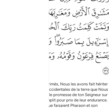
ﲪ
ﲫ
ﲬ
ﲭ
ﲮ
ﲯﲰ
ﲱ
ﲲ
ﲳ
ﲴ
ﲵ
ﲶ
ﲷ
ﲸ
ﲹﲺ
ﲻ
ﲼ
ﲽ
ﲾ
ﲿ
ﳀ
ﳁ
ﳂ
ﳃ
ﳄ
Et les gens qui étaient opprimés, Nous les avons fait hériter
les contrées orientales et occidentales de la terre que Nous
avions bénies. Et la très belle promesse de ton Seigneur sur
les enfants d’Israël s’accomplit pour prix de leur endurance.
Et Nous avons détruit ce que faisaient Pharaon et son