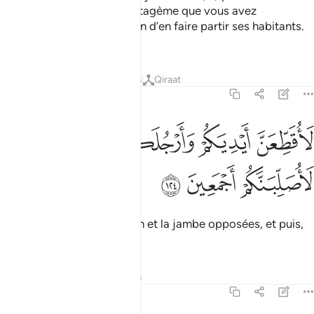
Pharaon. C’est bien un stratagème que vous avez
manigancé dans la ville, afin d’en faire partir ses habitants.
Vous saurez bientôt...
Tafsirs
Leçons
Réflexions
Qiraat
7:124
ﱠ
ﱡ
ﱢ
ﱣ
اقطعن ايديكم وارجلكم من خلاف ثم لاصلبنكم اجمعين ١٢٤
ﱤ
ﱥ
َأُقَطِّعَنَّ أَيْدِيَكُمْ وَأَرْجُلَكُم مِّنْ خِلَـٰفٍۢ ثُمَّ لَأُصَلِّبَنَّكُمْ أَجْمَعِينَ ١٢٤
ﱦ
ﱧ
ﱨ
Je vais vous couper la main et la jambe opposées, et puis,
je vous crucifierai tous."
Tafsirs
Leçons
Réflexions
7:125