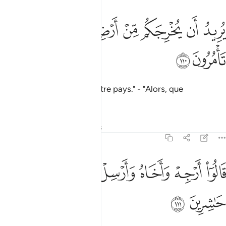
ﱹ
ﱺ
ﱻ
ﱼ
ريد ان يخرجكم من ارضكم فماذا تامرون ١١٠
ﱽﱾ
ﱿ
ُرِيدُ أَن يُخْرِجَكُم مِّنْ أَرْضِكُمْ ۖ فَمَاذَا تَأْمُرُونَ ١١٠
ﲀ
ﲁ
Il veut vous expulser de votre pays." - "Alors, que
commandez-vous ?"
Tafsirs
Leçons
Réflexions
7:111
ﲂ
ﲃ
ﲄ
ﲅ
ﲆ
الوا ارجه واخاه وارسل في المداين حاشرين ١١١
ﲇ
َالُوٓا۟ أَرْجِهْ وَأَخَاهُ وَأَرْسِلْ فِى ٱلْمَدَآئِنِ حَـٰشِرِينَ ١١١
ﲈ
ﲉ