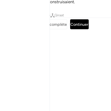
peuple, ainsi que ce qu’ils construisaient.
Tafsirs
Leçons
Réflexions
Qiraat
Lire la Sourate complète
Continuer