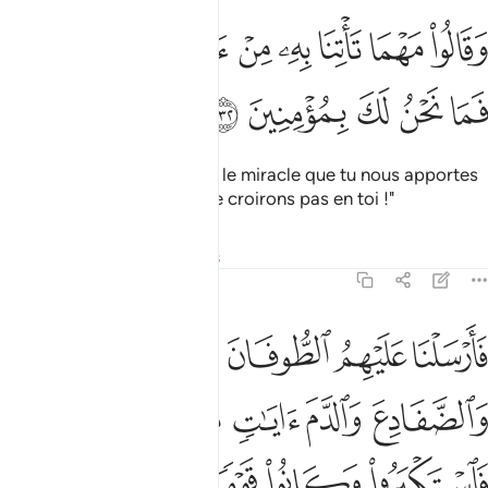
ﱚ
ﱛ
ﱜ
ﱝ
ﱞ
ﱟ
قالوا مهما تاتنا به من اية لتسحرنا بها فما نحن لك بمومنين ١٣٢
ﱠ
ﱡ
َقَالُوا۟ مَهْمَا تَأْتِنَا بِهِۦ مِنْ ءَايَةٍۢ لِّتَسْحَرَنَا بِهَا فَمَا نَحْنُ لَكَ بِمُؤْمِنِينَ ١٣٢
ﱢ
ﱣ
ﱤ
ﱥ
ﱦ
Et ils dirent : "Quel que soit le miracle que tu nous apportes
pour nous fasciner, nous ne croirons pas en toi !"
Tafsirs
Leçons
Réflexions
7:133
ﱧ
ﱨ
ﱩ
ﱪ
ﱫ
ارسلنا عليهم الطوفان والجراد والقمل والضفادع والدم ايات مفصلات فا
َأَرْسَلْنَا عَلَيْهِمُ ٱلطُّوفَانَ وَٱلْجَرَادَ وَٱلْقُمَّلَ وَٱلضَّفَادِعَ وَٱلدَّمَ ءَايَـٰتٍ
ﱬ
ﱭ
ﱮ
ﱯ
ﱰ
ﱱ
ﱲ
ﱳ
ﱴ