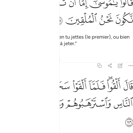
ﲡ
ﲢ
ﲣ
ﲤ
ﲥ
ﲦ
ﲧ
َالُوا۟ يَـٰمُوسَىٰٓ إِمَّآ أَن تُلْقِىَ وَإِمَّآ أَن نَّكُونَ نَحْنُ ٱلْمُلْقِينَ ١١٥
ﲨ
ﲩ
ﲪ
ﲫ
Ils dirent : “Ô Moïse ! Ou bien tu jettes (le premier), ou bien
nous sommes les premiers à jeter.”
Tafsirs
Leçons
Réflexions
7:116
ﲬ
ﲭﲮ
ﲯ
ﲰ
ﲱ
ﲲ
ال القوا فلما القوا سحروا اعين الناس واسترهبوهم وجاءوا بسحر عظيم ٦
َالَ أَلْقُوا۟ ۖ فَلَمَّآ أَلْقَوْا۟ سَحَرُوٓا۟ أَعْيُنَ ٱلنَّاسِ وَٱسْتَرْهَبُوهُمْ وَجَآءُو
ﲳ
ﲴ
ﲵ
ﲶ
ﲷ
ﲸ