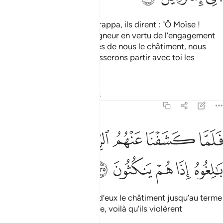
Et quand le châtiment les frappa, ils dirent : "Ô Moïse !
Invoque pour nous ton Seigneur en vertu de l’engagement
qu’Il t’a donné. Si tu éloignes de nous le châtiment, nous
croirons certes en toi et laisserons partir avec toi les
enfants d’Israël."
Tafsirs
Leçons
Réflexions
7:135
ﲍ
ﲎ
ﲏ
ﲐ
ﲑ
لما كشفنا عنهم الرجز الى اجل هم بالغوه اذا هم ينكثون ١٣٥
ﲒ
ﲓ
َلَمَّا كَشَفْنَا عَنْهُمُ ٱلرِّجْزَ إِلَىٰٓ أَجَلٍ هُم بَـٰلِغُوهُ إِذَا هُمْ يَنكُثُونَ ١٣٥
ﲔ
ﲕ
ﲖ
ﲗ
ﲘ
Et quand Nous eûmes ôté d’eux le châtiment jusqu’au terme
fixé qu’ils devaient atteindre, voilà qu’ils violèrent
l’engagement.