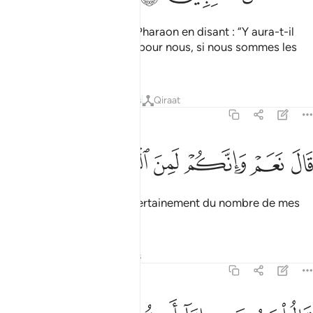
Et les magiciens vinrent à Pharaon en disant : “Y aura-t-il
vraiment une récompense pour nous, si nous sommes les
vainqueurs ? ”
Tafsirs
Leçons
Réflexions
Qiraat
7:114
ﲛ
ﲜ
ال نعم وانكم لمن المقربين ١١٤
ﲝ
ﲞ
ﲟ
ﲠ
َالَ نَعَمْ وَإِنَّكُمْ لَمِنَ ٱلْمُقَرَّبِينَ ١١٤
Il dit : "Oui, et vous serez certainement du nombre de mes
rapprochés".
Tafsirs
Leçons
Réflexions
7:115
الوا يا موسى اما ان تلقي واما ان نكون نحن الملقين ١١٥