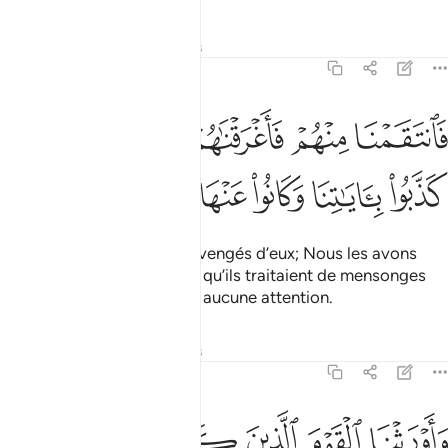
Tafsirs
Leçons
Réflexions
7:136
ﲙ
ﲚ
ﲛ
ﲜ
ﲝ
ﲞ
انتقمنا منهم فاغرقناهم في اليم بانهم كذبوا باياتنا وكانوا عنها غافلين ١٣٦
َٱنتَقَمْنَا مِنْهُمْ فَأَغْرَقْنَـٰهُمْ فِى ٱلْيَمِّ بِأَنَّهُمْ كَذَّبُوا۟ بِـَٔايَـٰتِنَا وَكَانُوا۟ عَنْهَا غَـٰف
ﲟ
ﲠ
ﲡ
ﲢ
ﲣ
ﲤ
Alors Nous Nous sommes vengés d’eux; Nous les avons
noyés dans les flots, parce qu’ils traitaient de mensonges
Nos signes et n’y prêtaient aucune attention.
Tafsirs
Leçons
Réflexions
7:137
ﲥ
ﲦ
ﲧ
ﲨ
ﲩ
اورثنا القوم الذين كانوا يستضعفون مشارق الارض ومغاربها التي باركن
َأَوْرَثْنَا ٱلْقَوْمَ ٱلَّذِينَ كَانُوا۟ يُسْتَضْعَفُونَ مَشَـٰرِقَ ٱلْأَرْضِ وَمَغَـٰرِبَهَا ٱلَّتِى