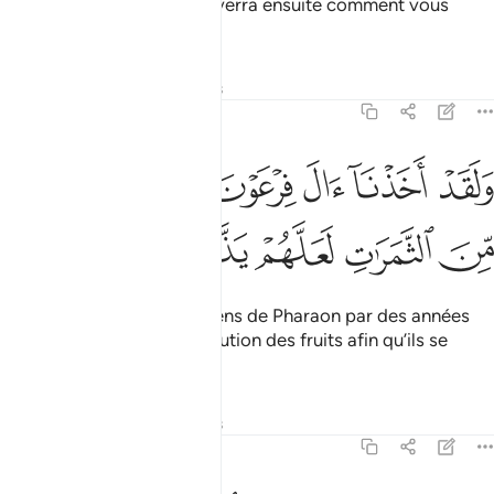
lieutenance sur Terre, et Il verra ensuite comment vous
agirez."
Tafsirs
Leçons
Réflexions
7:130
ﳃ
ﳄ
ﳅ
ﳆ
ﳇ
لقد اخذنا ال فرعون بالسنين ونقص من الثمرات لعلهم يذكرون ١٣٠
ﳈ
َلَقَدْ أَخَذْنَآ ءَالَ فِرْعَوْنَ بِٱلسِّنِينَ وَنَقْصٍۢ مِّنَ ٱلثَّمَرَٰتِ لَعَلَّهُمْ يَذَّكَّرُونَ ١٣٠
ﳉ
ﳊ
ﳋ
ﳌ
ﳍ
Nous avons éprouvé les gens de Pharaon par des années
de disette et par une diminution des fruits afin qu’ils se
rappellent.
Tafsirs
Leçons
Réflexions
7:131