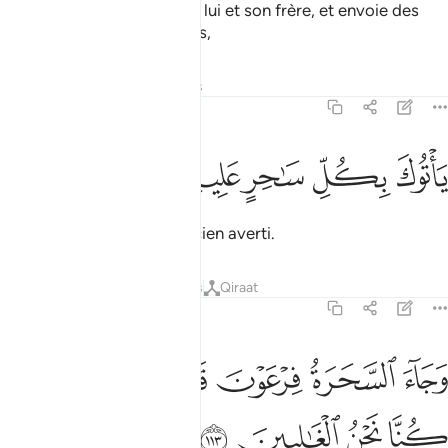
Ils dirent: "Fais-le attendre, lui et son frère, et envoie des
rassembleurs dans les villes,
Tafsirs
Leçons
Réflexions
7:112
ﲊ
ﲋ
اتوك بكل ساحر عليم ١١٢
ﲌ
ﲍ
ﲎ
َأْتُوكَ بِكُلِّ سَـٰحِرٍ عَلِيمٍۢ ١١٢
qui t’amèneront tout magicien averti.
Tafsirs
Leçons
Réflexions
Qiraat
7:113
ﲏ
ﲐ
ﲑ
ﲒ
ﲓ
ﲔ
جاء السحرة فرعون قالوا ان لنا لاجرا ان كنا نحن الغالبين ١١٣
ﲕ
ﲖ
َجَآءَ ٱلسَّحَرَةُ فِرْعَوْنَ قَالُوٓا۟ إِنَّ لَنَا لَأَجْرًا إِن كُنَّا نَحْنُ ٱلْغَـ
ﲗ
ﲘ
ﲙ
ﲚ