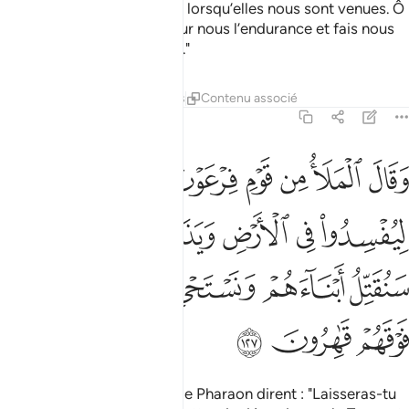
preuves de notre Seigneur, lorsqu’elles nous sont venues. Ô
notre Seigneur ! Déverse sur nous l’endurance et fais nous
mourir entièrement soumis."
Tafsirs
Leçons
Réflexions
Contenu associé
7:127
ﲁ
ﲂ
ﲃ
ﲄ
ﲅ
ﲆ
ﲇ
ﲈ
قال الملا من قوم فرعون اتذر موسى وقومه ليفسدوا في الارض ويذرك و
َقَالَ ٱلْمَلَأُ مِن قَوْمِ فِرْعَوْنَ أَتَذَرُ مُوسَىٰ وَقَوْمَهُۥ لِيُفْسِدُوا۟ فِى ٱلْأَرْضِ وَيَذَرَكَ وَ
ﲉ
ﲊ
ﲋ
ﲌ
ﲍﲎ
ﲏ
ﲐ
ﲑ
ﲒ
ﲓ
ﲔ
ﲕ
ﲖ
ﲗ
Et les notables du peuple de Pharaon dirent : "Laisseras-tu