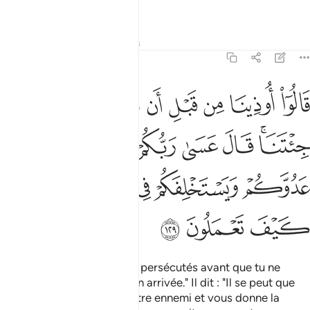
(heureuse) sera aux pieux.”
Tafsirs
Leçons
Réflexions
7:129
ﲫ
ﲬ
ﲭ
ﲮ
ﲯ
ﲰ
ﲱ
ﲲ
ﲳ
الوا اوذينا من قبل ان تاتينا ومن بعد ما جيتنا قال عسى ربكم ان يهل
َالُوٓا۟ أُوذِينَا مِن قَبْلِ أَن تَأْتِيَنَا وَمِنۢ بَعْدِ مَا جِئْتَنَا ۚ قَالَ عَسَىٰ رَبُّكُمْ أَن يُهْلِ
ﲴﲵ
ﲶ
ﲷ
ﲸ
ﲹ
ﲺ
ﲻ
ﲼ
ﲽ
ﲾ
ﲿ
ﳀ
ﳁ
ﳂ
Ils dirent : "Nous avons été persécutés avant que tu ne
viennes à nous, et après ton arrivée." Il dit : "Il se peut que
votre Seigneur détruise votre ennemi et vous donne la