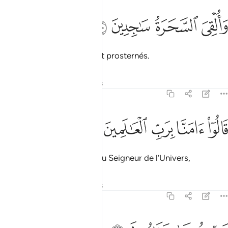
ﳓ
ﳔ
القي السحرة ساجدين ١٢٠
ﳕ
ﳖ
َأُلْقِىَ ٱلسَّحَرَةُ سَـٰجِدِينَ ١٢٠
Et les magiciens se jetèrent prosternés.
Tafsirs
Leçons
Réflexions
7:121
ﱁ
ﱂ
الوا امنا برب العالمين ١٢١
ﱃ
ﱄ
ﱅ
َالُوٓا۟ ءَامَنَّا بِرَبِّ ٱلْعَـٰلَمِينَ ١٢١
Ils dirent : "Nous croyons au Seigneur de l’Univers,
Tafsirs
Leçons
Réflexions
7:122
ب موسى وهارون ١٢٢