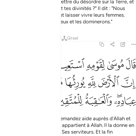
Moïse et son peuple commettre du désordre sur la Terre, et
lui-même te délaisser, toi et tes divinités ?" Il dit : "Nous
allons massacrer leurs fils et laisser vivre leurs femmes.
Nous aurons le dessus sur eux et les dominerons."
Tafsirs
Leçons
Réflexions
Qiraat
7:128
ﲘ
ﲙ
ﲚ
ﲛ
ﲜ
ﲝﲞ
ال موسى لقومه استعينوا بالله واصبروا ان الارض لله يورثها من يشاء من 
َالَ مُوسَىٰ لِقَوْمِهِ ٱسْتَعِينُوا۟ بِٱللَّهِ وَٱصْبِرُوٓا۟ ۖ إِنَّ ٱلْأَرْضَ لِلَّهِ يُورِثُهَا مَن يَشَآءُ
ﲟ
ﲠ
ﲡ
ﲢ
ﲣ
ﲤ
ﲥ
ﲦﲧ
ﲨ
ﲩ
ﲪ
Moïse dit à son peuple : “Demandez aide auprès d’Allah et
soyez patients, car la Terre appartient à Allah. Il la donne en
héritage à qui Il veut parmi Ses serviteurs. Et la fin