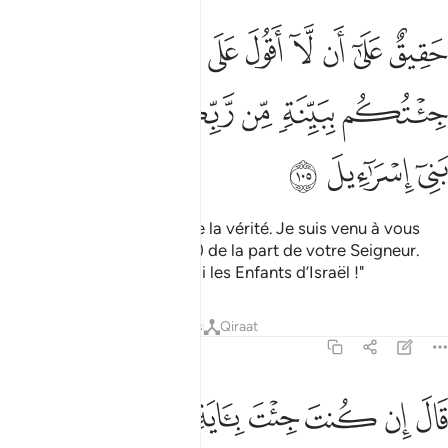
ﱁ
ﱂ
ﱃ
ﱄ
ﱅ
ﱆ
ﱇ
ﱈ
ﱉﱊ
ﱋ
قيق على ان لا اقول على الله الا الحق قد جيتكم ببينة من ربكم فارسل م
َقِيقٌ عَلَىٰٓ أَن لَّآ أَقُولَ عَلَى ٱللَّهِ إِلَّا ٱلْحَقَّ ۚ قَدْ جِئْتُكُم بِبَيِّنَةٍۢ مِّن رَّبِّكُمْ 
ﱌ
ﱍ
ﱎ
ﱏ
ﱐ
ﱑ
ﱒ
ﱓ
ﱔ
je ne dois dire sur Allah que la vérité. Je suis venu à vous
avec une preuve (évidente) de la part de votre Seigneur.
Laisse donc partir avec moi les Enfants d’Israël !"
Tafsirs
Leçons
Réflexions
Qiraat
7:106
ﱕ
ﱖ
ﱗ
ﱘ
ﱙ
ﱚ
ال ان كنت جيت باية فات بها ان كنت من الصادقين ١٠٦
ﱛ
ﱜ
َالَ إِن كُنتَ جِئْتَ بِـَٔايَةٍۢ فَأْتِ بِهَآ إِن كُنتَ مِنَ ٱلصَّـٰدِقِينَ ١٠٦