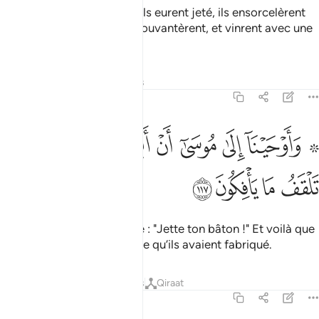
“Jetez !” dit-il. Puis, lorsqu’ils eurent jeté, ils ensorcelèrent
les yeux des gens et les épouvantèrent, et vinrent avec une
puissante magie.
Tafsirs
Leçons
Réflexions
7:117
ﲹ ﲺ
ﲻ
ﲼ
ﲽ
ﲾ
ﲿﳀ
ﳁ
۞ اوحينا الى موسى ان الق عصاك فاذا هي تلقف ما يافكون ١١٧
ﳂ
۞ َأَوْحَيْنَآ إِلَىٰ مُوسَىٰٓ أَنْ أَلْقِ عَصَاكَ ۖ فَإِذَا هِىَ تَلْقَفُ مَا يَأْفِكُونَ ١١٧
ﳃ
ﳄ
ﳅ
ﳆ
Et Nous révélâmes à Moïse : "Jette ton bâton !" Et voilà que
celui-ci se mit à engloutir ce qu’ils avaient fabriqué.
Tafsirs
Leçons
Réflexions
Qiraat
7:118