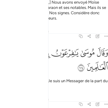
Puis, après [ces Messagers,] Nous avons envoyé Moïse
avec Nos miracles vers Pharaon et ses notables. Mais ils se
montrèrent injustes envers Nos signes. Considère donc
quelle fut la fin des corrupteurs.
Tafsirs
Leçons
Réflexions
7:104
ﳀ
ﳁ
ﳂ
ﳃ
قال موسى يا فرعون اني رسول من رب العالمين ١٠٤
ﳄ
ﳅ
ﳆ
َقَالَ مُوسَىٰ يَـٰفِرْعَوْنُ إِنِّى رَسُولٌۭ مِّن رَّبِّ ٱلْعَـٰلَمِينَ ١٠٤
ﳇ
ﳈ
Et Moïse dit : "Ô Pharaon ! Je suis un Messager de la part du
Seigneur de l’Univers,
Tafsirs
Leçons
Réflexions
7:105