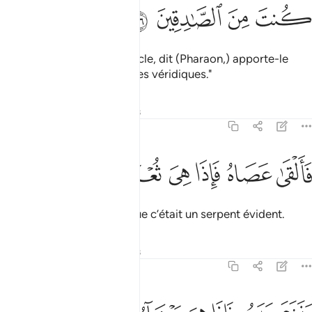
ﱝ
ﱞ
ﱟ
ﱠ
"Si tu es venu avec un miracle, dit (Pharaon,) apporte-le
donc, si tu es du nombre des véridiques."
Tafsirs
Leçons
Réflexions
7:107
ﱡ
ﱢ
ﱣ
القى عصاه فاذا هي ثعبان مبين ١٠٧
ﱤ
ﱥ
ﱦ
ﱧ
َأَلْقَىٰ عَصَاهُ فَإِذَا هِىَ ثُعْبَانٌۭ مُّبِينٌۭ ١٠٧
Il jeta son bâton et voilà que c’était un serpent évident.
Tafsirs
Leçons
Réflexions
7:108
نزع يده فاذا هي بيضاء للناظرين ١٠٨