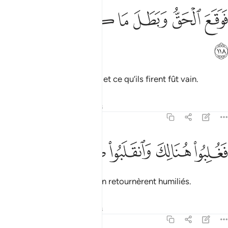
ﳇ
ﳈ
ﳉ
وقع الحق وبطل ما كانوا يعملون ١١٨
ﳊ
ﳋ
ﳌ
َوَقَعَ ٱلْحَقُّ وَبَطَلَ مَا كَانُوا۟ يَعْمَلُونَ ١١٨
ﳍ
Ainsi la vérité se manifesta et ce qu’ils firent fût vain.
Tafsirs
Leçons
Réflexions
7:119
ﳎ
ﳏ
غلبوا هنالك وانقلبوا صاغرين ١١٩
ﳐ
ﳑ
ﳒ
َغُلِبُوا۟ هُنَالِكَ وَٱنقَلَبُوا۟ صَـٰغِرِينَ ١١٩
Ainsi ils furent battus et s’en retournèrent humiliés.
Tafsirs
Leçons
Réflexions
7:120