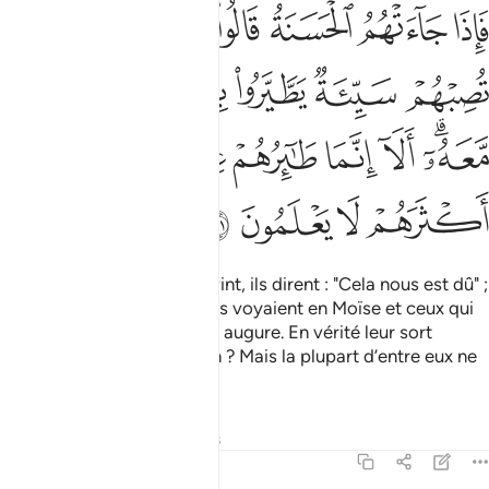
ﱁ
ﱂ
ﱃ
ﱄ
ﱅ
ﱆﱇ
ﱈ
اذا جاءتهم الحسنة قالوا لنا هاذه وان تصبهم سيية يطيروا بموسى ومن معه 
َإِذَا جَآءَتْهُمُ ٱلْحَسَنَةُ قَالُوا۟ لَنَا هَـٰذِهِۦ ۖ وَإِن تُصِبْهُمْ سَيِّئَةٌۭ يَطَّيَّرُوا۟ بِمُوسَىٰ وَمَن مّ
ﱉ
ﱊ
ﱋ
ﱌ
ﱍ
ﱎﱏ
ﱐ
ﱑ
ﱒ
ﱓ
ﱔ
ﱕ
ﱖ
ﱗ
ﱘ
ﱙ
Et quand le bien-être leur vint, ils dirent : "Cela nous est dû" ;
et si un mal les atteignait, ils voyaient en Moïse et ceux qui
étaient avec lui un mauvais augure. En vérité leur sort
dépend uniquement d’Allah ? Mais la plupart d’entre eux ne
savent pas.
Tafsirs
Leçons
Réflexions
7:132