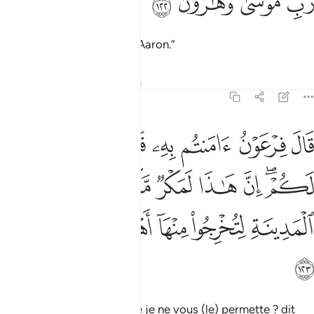
ﱆ
ﱇ
ﱈ
ﱉ
َبِّ مُوسَىٰ وَهَـٰرُونَ ١٢٢
au Seigneur de Moïse et d’Aaron.”
Tafsirs
Leçons
Réflexions
7:123
ﱊ
ﱋ
ﱌ
ﱍ
ﱎ
ﱏ
ﱐ
ال فرعون امنتم به قبل ان اذن لكم ان هاذا لمكر مكرتموه في المدينة ل
َالَ فِرْعَوْنُ ءَامَنتُم بِهِۦ قَبْلَ أَنْ ءَاذَنَ لَكُمْ ۖ إِنَّ هَـٰذَا لَمَكْرٌۭ مَّكَرْتُمُوهُ فِى ٱلْمَدِي
ﱑﱒ
ﱓ
ﱔ
ﱕ
ﱖ
ﱗ
ﱘ
ﱙ
ﱚ
ﱛﱜ
ﱝ
ﱞ
ﱟ
"Y avez-vous cru avant que je ne vous (le) permette ? dit