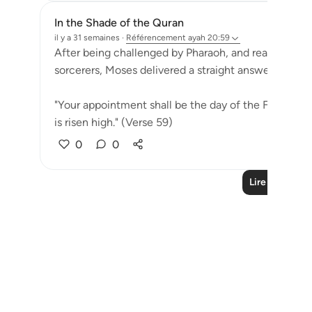
In the Shade of the Quran
il y a 31 semaines
·
Référencement
ayah 20:59
After being challenged by Pharaoh, and ready to tak
sorcerers, Moses delivered a straight answer:
"Your appointment shall be the day of the Festival;
is risen high." (Verse 59)
0
0
Lire plus de l
Notes
placeholders