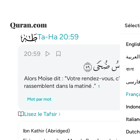
Sélect
020
قال موعدكم يوم الزينة وان يح
Ta-Ha
20:59
Englis
20:59
العربية
ﲛ
ﲜ
ﲝ
বাংলা
Alors Moïse dit : "Votre rendez-vous, c’est le jo
ارسی
rassemblent dans la matiné ."
1
França
Mot par mot
Indon
Lisez le Tafsir
Italia
Ibn Kathir (Abridged)
Dutch