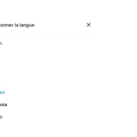
ionner la langue
Se connecter
Li
h
Cha
55
ﲕ
ﲖ
ﲗ
ﲘ
ﲙ
ﲚ
en
fer
ur de la fête. Et que les gens se
mo
ف
ref
is
Moï
Lire la suite
?
esia
se
au
no
co
c’e