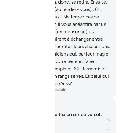
ns la matiné ."
60
.
Pharaon, donc, se retira. Ensuite,
rassembla sa ruse puis vint (au rendez- vous) .
61
.
se leur dit : "Malheur à vous ! Ne forgez pas de
nsonge contre Allah: sinon Il vous anéantira par un
âtiment. Et celui qui forge (un mensonge) est
du."
62
.
Là-dessus, ils se mirent à échanger entre
 de leur affaire et tinrent secrètes leurs discussions.
.
Ils dirent: "Voici deux magiciens qui, par leur magie,
erchent à vous chasser de votre terre et faire
paraitre votre doctrine exemplaire.
64
.
Rassemblez
c votre ruse puis venez en rangs serrés. Et celui qui
a le dessus aujourd’hui aura réussi".
ench Translation(Muhammad Hamidullah)
tes et réflexions
us n'avez aucune note ni réflexion sur ce verset.
Notez vos pensées…