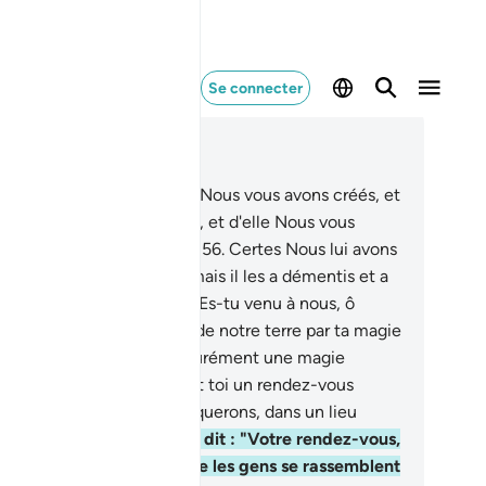
Se connecter
re dans le contexte
pitre 20, Page 315, Juz 16
.
C'est d'elle (la terre) que Nous vous avons créés, et
 elle Nous vous renverrons, et d'elle Nous vous
ons sortir une fois encore.
56
.
Certes Nous lui avons
ntré tous Nos prodiges ; mais il les a démentis et a
usé (de croire).
57
.
Il dit : "Es-tu venu à nous, ô
se, pour nous faire sortir de notre terre par ta magie
58
.
Nous t’apporterons assurément une magie
mblable. Fixe entre nous et toi un rendez-vous
quel ni nous ni toi ne manquerons, dans un lieu
nvenable."
59
.
Alors Moïse dit : "Votre rendez-vous,
st le jour de la fête. Et que les gens se rassemblent