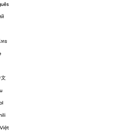
c and Their Agreement to hold a
da
guês
il 
id to Musa when he showed him the great
ий
Moï
ting down his stick which became a
me
und
…
ch
En savoir plus
per
ไทย
Plus de Tafsirs
eux
e
63
ch
dis
中文
don
aur
ointment for a festival day when the
u
-
Fr
he main squares and open areas:
ol
f the Festival; and let the people as...
No
ili
Vo
Việt