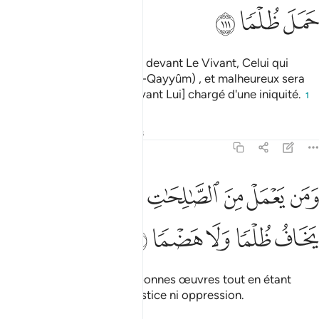
ﳃ
ﳄ
ﳅ
Et les visages s'humilieront devant Le Vivant, Celui qui
subsiste par Lui-même ( Al-Qayyûm) , et malheureux sera
celui qui [se présentera devant Lui] chargé d'une iniquité.
1
Tafsirs
Leçons
Réflexions
20:112
ﳆ
ﳇ
ﳈ
ﳉ
ﳊ
ﳋ
من يعمل من الصالحات وهو مومن فلا يخاف ظلما ولا هضما ١١٢
ﳌ
َمَن يَعْمَلْ مِنَ ٱلصَّـٰلِحَـٰتِ وَهُوَ مُؤْمِنٌۭ فَلَا يَخَافُ ظُلْمًۭا وَلَا هَضْمًۭا ١٢
ﳍ
ﳎ
ﳏ
ﳐ
ﳑ
Et quiconque aura fait de bonnes œuvres tout en étant
croyant, ne craindra ni injustice ni oppression.