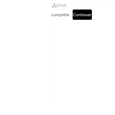
Tafsirs
Leçons
Réflexions
Qiraat
Lire la Sourate complète
Continuer