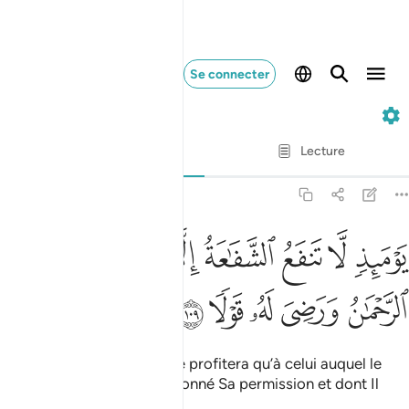
Se connecter
20. Ta-Ha
Ayah par Ayah
Lecture
Traduction
: Muhammad Hamidullah
20:109
ﲢ
ﲣ
ﲤ
ﲥ
ﲦ
ﲧ
ﲨ
ﲩ
وميذ لا تنفع الشفاعة الا من اذن له الرحمان ورضي له قولا ١٠٩
َوْمَئِذٍۢ لَّا تَنفَعُ ٱلشَّفَـٰعَةُ إِلَّا مَنْ أَذِنَ لَهُ ٱلرَّحْمَـٰنُ وَرَضِىَ لَهُۥ قَوْلًۭا ١٠٩
ﲪ
ﲫ
ﲬ
ﲭ
ﲮ
Ce jour-là, l’intercession ne profitera qu’à celui auquel le
Tout Miséricordieux aura donné Sa permission et dont Il
agréera la parole.