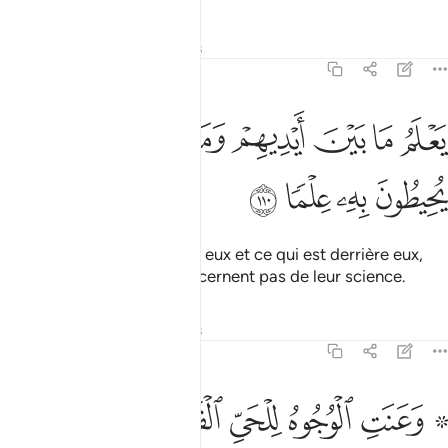
Tafsirs
Leçons
Réflexions
20:110
ﲯ
ﲰ
ﲱ
ﲲ
ﲳ
علم ما بين ايديهم وما خلفهم ولا يحيطون به علما ١١٠
ﲴ
ﲵ
َعْلَمُ مَا بَيْنَ أَيْدِيهِمْ وَمَا خَلْفَهُمْ وَلَا يُحِيطُونَ بِهِۦ عِلْمًۭا ١١٠
ﲶ
ﲷ
ﲸ
ﲹ
Il connaît ce qui est devant eux et ce qui est derrière eux,
alors qu’eux-mêmes ne Le cernent pas de leur science.
Tafsirs
Leçons
Réflexions
20:111
ﲺ ﲻ
ﲼ
ﲽ
ﲾﲿ
ﳀ
۞ عنت الوجوه للحي القيوم وقد خاب من حمل ظلما ١١١
ﳁ
ﳂ
۞ َعَنَتِ ٱلْوُجُوهُ لِلْحَىِّ ٱلْقَيُّومِ ۖ وَقَدْ خَابَ مَنْ حَمَلَ ظُلْمًۭا ١١١