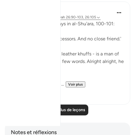
Abu Eesa
il y a 5 ans
·
Référencement
ayah 26:90-103, 26:105
So, Allah jalla wa 'ala says in al-Shu'ara, 100-101:
'Now we have no intercessors. And no close friend.'
My Dad - God bless his leather khuffs - is a man of
few words. Like, *very* few words. Alright alright, he
doesn't talk at all.
But the single piece of ...
Voir plus
13
2
Lire plus de leçons
Notes et réflexions