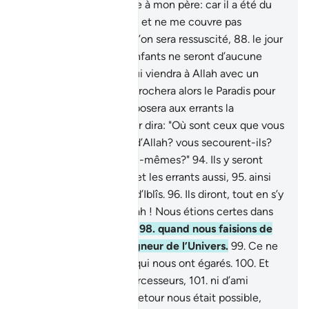
délices.
86
.
et pardonne à mon père: car il a été du
nombre des égarés;
87
.
et ne me couvre pas
d’ignominie, le jour où l’on sera ressuscité,
88
.
le jour
où ni les biens, ni les enfants ne seront d’aucune
utilité,
89
.
sauf celui qui viendra à Allah avec un
cœur sain."
90
.
On rapprochera alors le Paradis pour
les pieux.
91
.
et l’on exposera aux errants la
Fournaise,
92
.
et on leur dira: "Où sont ceux que vous
adoriez,
93
.
en dehors d’Allah? vous secourent-ils?
ou se secourent-ils eux-mêmes?"
94
.
Ils y seront
donc jetés pêle-mêle, et les errants aussi,
95
.
ainsi
que toutes les légions d’Iblîs.
96
.
Ils diront, tout en s’y
querellant :
97
.
"Par Allah ! Nous étions certes dans
un égarement évident,
98
.
quand nous faisions de
vous les égaux du Seigneur de l’Univers.
99
.
Ce ne
sont que les criminels qui nous ont égarés.
100
.
Et
nous n’avons pas d’intercesseurs,
101
.
ni d’ami
chaleureux.
102
.
Si un retour nous était possible,