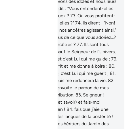
71
.
Ils dirent : "Nous adorons des idoles et nous leurs
restons attachés."
72
.
Il dit : “Vous entendent-elles
lorsque vous [les] invoquez ?
73
.
Ou vous profitent-
elles ? Ou vous nuisent-elles ?"
74
.
Ils dirent : "Non!
Mais nous avons trouvé nos ancêtres agissant ainsi."
75
.
Il dit : "Que dites-vous de ce que vous adoriez...?
76
.
Vous et vos vieux ancêtres ?
77
.
Ils sont tous
pour moi des ennemis sauf le Seigneur de l’Univers,
78
.
Celui qui m’a créé, et c’est Lui qui me guide ;
79
.
et c’est Lui qui me nourrit et me donne à boire ;
80
.
et quand je suis malade, c’est Lui qui me guérit ;
81
.
et qui me fera mourir, puis me redonnera la vie,
82
.
et c’est de Lui que je convoite le pardon de mes
fautes le Jour de la Rétribution.
83
.
Seigneur !
Accorde-moi sagesse (et savoir) et fais-moi
rejoindre les gens de bien !
84
.
fais que j’aie une
mention honorable sur les langues de la postérité !
85
.
Et fais de moi l’un des héritiers du Jardin des