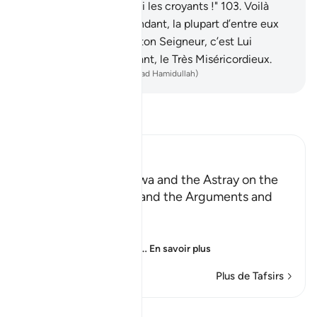
alors nous serions parmi les croyants !"
103
.
Voilà
bien là un signe ; cependant, la plupart d’entre eux
ne croient pas.
104
.
Et ton Seigneur, c’est Lui
vraiment le Tout-Puissant, le Très Miséricordieux.
-
French Translation(Muhammad Hamidullah)
Lisez le Tafsir
Ibn Kathir (Abridged)
Those Who have Taqwa and the Astray on the
Day of Resurrection, and the Arguments and
Sorrow of the Erring
وَأُزْلِفَتِ الْجَنَّةُ
(And Paradise will be
…
En savoir plus
Plus de Tafsirs
Leçons