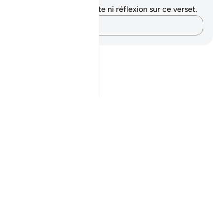
Vous n'avez aucune note ni réflexion sur ce verset.
Notez vos pensées…
Notes
placeholders
close