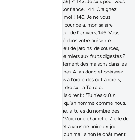
craindrez- vous pas [Allah] ?"
143
.
Je suis pour vous
un Messager digne de confiance.
144
.
Craignez
Allah donc et obéissez-moi !
145
.
Je ne vous
demande pas de salaire pour cela, mon salaire
n’incombe qu’au Seigneur de l’Univers.
146
.
Vous
laissera-t-on en sécurité dans votre présente
condition ?
147
.
Au milieu de jardins, de sources,
148
.
de cultures et de palmiers aux fruits digestes ?
149
.
Creusez-vous habilement des maisons dans les
montagnes ?
150
.
Craignez Allah donc et obéissez-
moi !
151
.
N’obéissez pas à l’ordre des outranciers,
152
.
qui sèment le désordre sur la Terre et
n’améliorent rien."
153
.
Ils dirent : "Tu n’es qu’un
ensorcelé !
154
.
Tu n’es qu’un homme comme nous.
Apporte donc un prodige, si tu es du nombre des
véridiques !"
155
.
Il dit : "Voici une chamelle: à elle de
boire un jour convenu, et à vous de boire un jour .
156
.
Et ne lui infligez aucun mal, sinon le châtiment