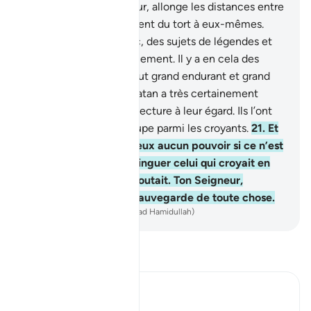
Puis ils dirent : "Seigneur, allonge les distances entre
nos étapes", et ils se firent du tort à eux-mêmes.
Nous fîmes d’eux, donc, des sujets de légendes et
les désintégrâmes totalement. Il y a en cela des
avertissements pour tout grand endurant et grand
reconnaissant.
20
.
Et Satan a très certainement
rendu véridique sa conjecture à leur égard. Ils l’ont
suivi donc, sauf un groupe parmi les croyants.
21
.
Et
pourtant il n’avait sur eux aucun pouvoir si ce n’est
que Nous voulions distinguer celui qui croyait en
l’au-delà et celui qui doutait. Ton Seigneur,
cependant, assure la sauvegarde de toute chose.
-
French Translation(Muhammad Hamidullah)
Lisez le Tafsir
Ibn Kathir (Abridged)