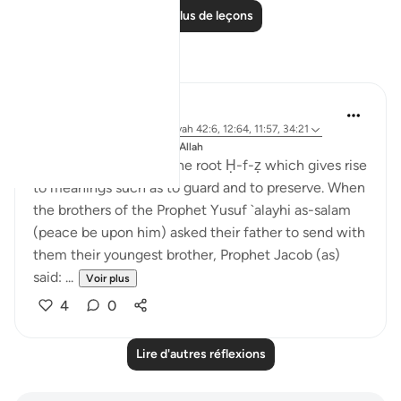
Lire plus de leçons
Réflexions
J Yousef
il y a 8 ans
·
Référencement
ayah 42:6, 12:64, 11:57, 34:21
Publié dans
The 99 Names of Allah
Al-Ḥafīẓ comes from the root Ḥ-f-ẓ which gives rise
to meanings such as to guard and to preserve. When
the brothers of the Prophet Yusuf `alayhi as-salam
(peace be upon him) asked their father to send with
them their youngest brother, Prophet Jacob (as)
said: ...
Voir plus
4
0
Lire d'autres réflexions