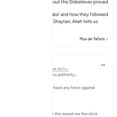
How Iblis' thought about the Disbeliever proved
True
Having mentioned Saba' and how they followed
their desires, and the Shaytan, Allah tells us
about
…
En savoir plus
Plus de Tafsirs
Leçons
Taimiyyah Zubair
il y a 3 ans
·
Référencement
ayah 34:21
And he had over them no authority…
Meaning ’Iblīs does not have any force against
people.
So Ḥasan Al-Baṣrī said,
‘Neither did Shaiṭān use the sword nor the stick