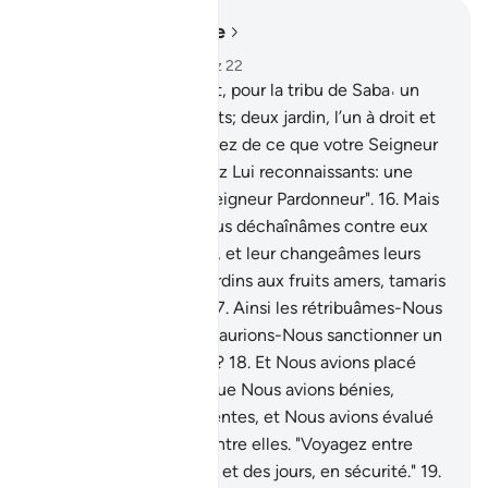
Lire dans le contexte
Chapitre 34, Page 430, Juz 22
15
.
Il y avait assurément, pour la tribu de Saba˓ un
Signe dans leurs habitats; deux jardin, l’un à droit et
l’autre à gauche. "Mangez de ce que votre Seigneur
vous a attribué, et soyez Lui reconnaissants: une
bonne contrée et un Seigneur Pardonneur".
16
.
Mais
ils se détournèrent. Nous déchaînâmes contre eux
l’inondation du Barrage, et leur changeâmes leurs
deux jardins en deux jardins aux fruits amers, tamaris
et quelques jujubiers.
17
.
Ainsi les rétribuâmes-Nous
pour leur mécréance. Saurions-Nous sanctionner un
autre que le mécréant ?
18
.
Et Nous avions placé
entre eux et les cités que Nous avions bénies,
d’autres cités proéminentes, et Nous avions évalué
les étapes de voyage entre elles. "Voyagez entre
elles pendant des nuits et des jours, en sécurité."
19
.