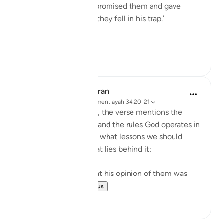
against them, he only promised them and gave
them false hopes, and they fell in his trap.’
...
Voir plus
18
3
In the Shade of the Quran
il y a 31 semaines
·
Référencement
ayah 34:20-21
As the story concludes, the verse mentions the
overall divine planning and the rules God operates in
life generally. It tells us what lessons we should
draw from this and what lies behind it:
"Indeed Iblis proved that his opinion of them was
right: they all f...
Voir plus
0
0