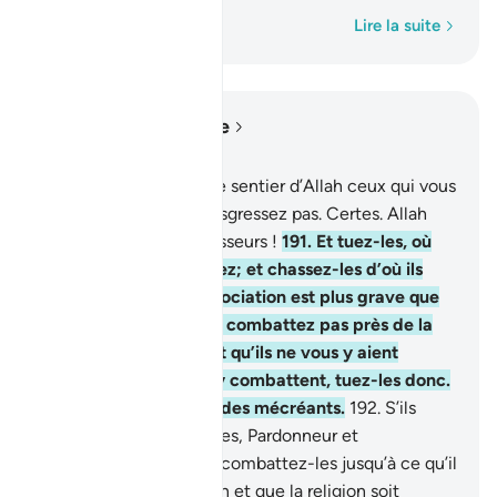
Mot par mot
Lire la suite
Lire dans le contexte
Chapitre 2, Page 30, Juz 2
190
.
Combattez dans le sentier d’Allah ceux qui vous
combattent, et ne transgressez pas. Certes. Allah
n’aime pas les transgresseurs !
191
.
Et tuez-les, où
que vous les rencontriez; et chassez-les d’où ils
vous ont chassés: l’association est plus grave que
le meurtre. Mais ne les combattez pas près de la
Mosquée Sacrée avant qu’ils ne vous y aient
combattus. S’ils vous y combattent, tuez-les donc.
Telle est la rétribution des mécréants.
192
.
S’ils
cessent, Allah est, certes, Pardonneur et
Miséricordieux.
193
.
Et combattez-les jusqu’à ce qu’il
n’y ait plus d’association et que la religion soit