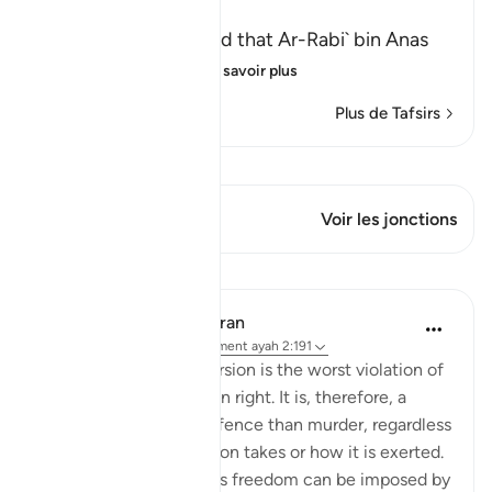
found
Abu Ja`far Ar-Razi said that Ar-Rabi` bin Anas
said that Abu Al-`
…
En savoir plus
Plus de Tafsirs
Voir Qiraat
Ce verset a 1 Jonctions
Voir les jonctions
Leçons
In the Shade of the Quran
il y a 31 semaines
·
Référencement
ayah 2:191
Forced religious conversion is the worst violation of
a most inviolable human right. It is, therefore, a
much more heinous offence than murder, regardless
of the form that coercion takes or how it is exerted.
Suppression of religious freedom can be imposed by