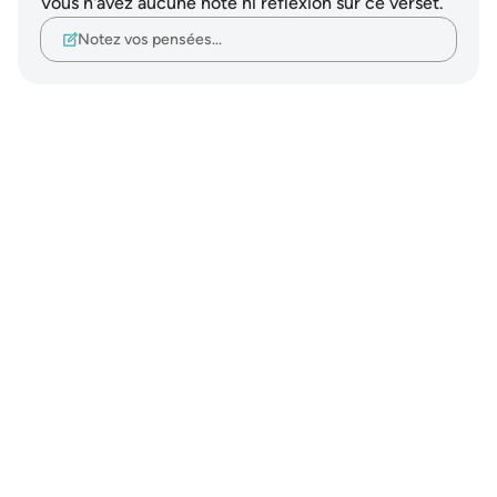
Vous n'avez aucune note ni réflexion sur ce verset.
Notez vos pensées…
Notes
placeholders
close