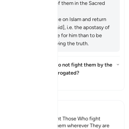
than your killing of them in the Sacred
Precinct.
It means to renege on Islam and return
to idolatry [Mujāhid], i.e. the apostasy of
a believer is worse for him than to be
killed while following the truth.
Was the ruling "but do not fight them by the
Sacred Mosque..." abrogated?
Basculer la réponse pour Was th
Tafsir
Lisez le Tafsir
Ibn Kathir (Abridged)
The Command to fight Those Who fight
Muslims and killing Them wherever They are