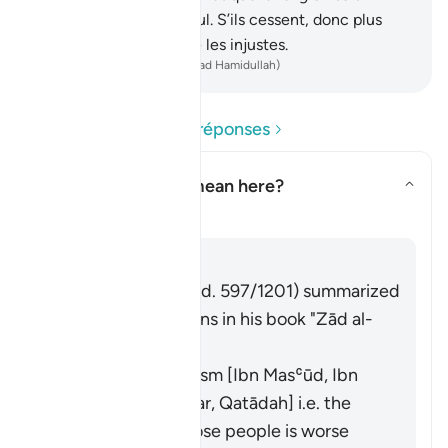
entièrement à Allah seul. S’ils cessent, donc plus
d’hostilités, sauf contre les injustes.
-
French Translation(Muhammad Hamidullah)
Lire les questions et réponses
What does
"fitnah"
mean here?
Basculer la réponse pour What 
Tafsir
Répondre
Imām Ibn al-Jawzī (d. 597/1201) summarized
the scholars' opinions in his book "Zād al-
Masīr" as follows:
It means polytheism [Ibn Masʿūd, Ibn
ʿAbbās, Ibn ʿUmar, Qatādah] i.e. the
polytheism of those people is worse