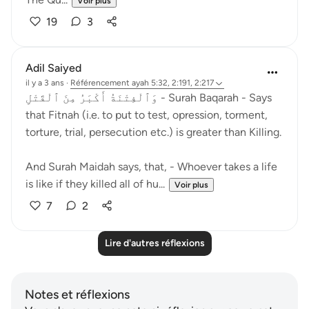
Voir plus
19
3
Adil Saiyed
il y a 3 ans
·
Référencement
ayah 5:32, 2:191, 2:217
وَٱلْفِتْنَةُ أَكْبَرُ مِنَ ٱلْقَتْلِ - Surah Baqarah - Says
that Fitnah (i.e. to put to test, opression, torment,
torture, trial, persecution etc.) is greater than Killing.
And Surah Maidah says, that, - Whoever takes a life
is like if they killed all of hu...
Voir plus
7
2
Lire d'autres réflexions
Notes et réflexions