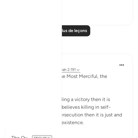
...
Voir plus
2
0
Lire plus de leçons
Réflexions
Razia Zahra
il y a 2 ans
·
Référencement
ayah 2:191
In the Name of Allah the Most Merciful, the
Especially Merciful,
If any ideology finds killing a victory then it is
flawed. If the ideology believes killing in self-
defence and to stop persecution then it is just and
intends to preserve its existence.
The Qu...