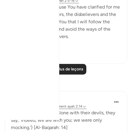
il y a 8 ans
·
Référencement
ayah 2:5-16
I love You, O Lord because You have clarified for me
the ways of the believers, the disbelievers and the
hypocrites. I pledge to You that I will follow the
ways of the believers and avoid the ways of the
hypocrites and disbelievers.
#Ohebok_Rabi
13
0
Lire plus de leçons
Réflexions
Dr. Akram Kassab
il y a 51 semaines
·
Référencement
ayah 2:14
• {And when they are alone with their devils, they
say, 'Indeed, we are with you; we were only
mocking.'} [Al-Baqarah: 14]