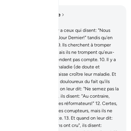
Lire dans le contexte
Chapitre 2, Page 3, Juz 1
8
.
Et parmi les gens, il y a ceux qui disent: "Nous
croyons en Allah et au Jour Dernier!" tandis qu’en
fait, ils n’y croient pas.
9
.
Ils cherchent à tromper
Allah et les croyants; mais ils ne trompent qu’eux-
mêmes, et ils ne s’en rendent pas compte.
10
.
Il y a
dans leurs cœurs une maladie (de doute et
d’hypocrisie), et Allah laisse croître leur maladie. Et
ils auront un châtiment douloureux du fait qu'ils
mentaient.
11
.
Et quand on leur dit: "Ne semez pas la
corruption sur la terre!", ils disent: "Au contraire,
nous ne sommes que des réformateurs!"
12
.
Certes,
ce sont eux les véritables corrupteurs, mais ils ne
s’en rendent pas compte.
13
.
Et quand on leur dit:
"Croyez comme les gens ont cru", ils disent: