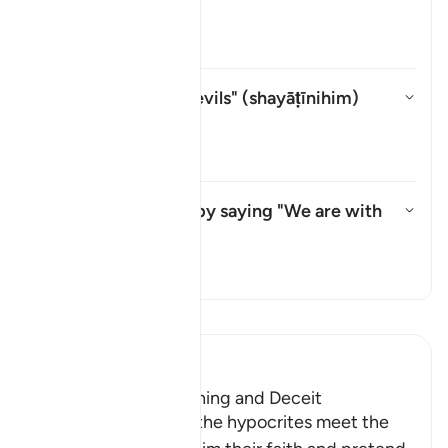
shayṭān
?
Basculer la réponse pour What i
Tafsir
Whom does "their devils" (
shayāṭīnihim
)
refer to?
Basculer la réponse pour Whom d
Tafsir
What do they mean by saying "We are with
you"?
Basculer la réponse pour What 
Tafsir
Lisez le Tafsir
Ibn Kathir (Abridged)
The Hypocrites' Cunning and Deceit
Allah said that when the hypocrites meet the