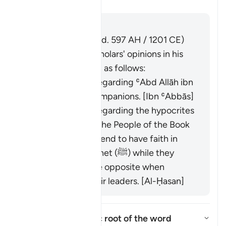
Tafsir
Répondre
Imām Ibn al-Jawzī (d. 597 AH / 1201 CE)
summarized the scholars' opinions in his
book "Zād al-Masīr" as follows:
It was revealed regarding ʿAbd Allāh ibn
Ubayy and his companions. [Ibn ʿAbbās]
It was revealed regarding the hypocrites
and others from the People of the Book
who used to pretend to have faith in
front of the Prophet (ﷺ) while they
would display the opposite when
meeting with their leaders. [Al-Ḥasan]
What is the linguistic root of the word