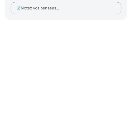
Notez vos pensées…
Notes
placeholders
close