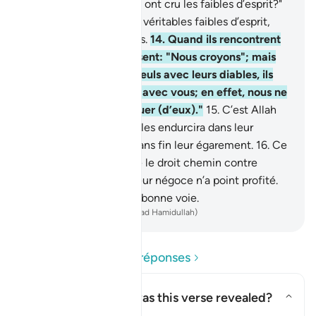
"Croirons-nous comme ont cru les faibles d’esprit?"
Certes, ce sont eux les véritables faibles d’esprit,
mais ils ne le savent pas.
14
.
Quand ils rencontrent
ceux qui ont cru, ils disent: "Nous croyons"; mais
quand ils se trouvent seuls avec leurs diables, ils
disent: "Nous sommes avec vous; en effet, nous ne
faisions que nous moquer (d’eux)."
15
.
C’est Allah
qui Se moque d’eux et les endurcira dans leur
révolte et prolongera sans fin leur égarement.
16
.
Ce
sont eux qui ont troqué le droit chemin contre
l’égarement. Eh bien, leur négoce n’a point profité.
Et ils ne sont pas sur la bonne voie.
-
French Translation(Muhammad Hamidullah)
Lire les questions et réponses
Concerning whom was this verse revealed?
Basculer la réponse pour Conc