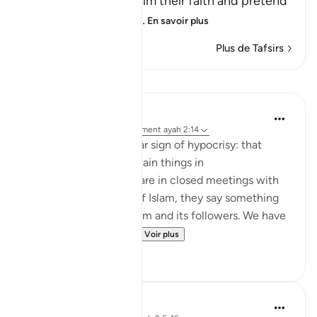
believers, they proclaim their faith and pretend
to be believers, loyal
…
En savoir plus
Plus de Tafsirs
Leçons
Jasser Auda
il y a 35 semaines
·
Référencement
ayah 2:14
And this is another clear sign of hypocrisy: that
hypocrites declare certain things in
public, but when they are in closed meetings with
the outright enemies of Islam, they say something
different and mock Islam and its followers. We have
seen this behavior fr...
Voir plus
7
0
Salah Soltan