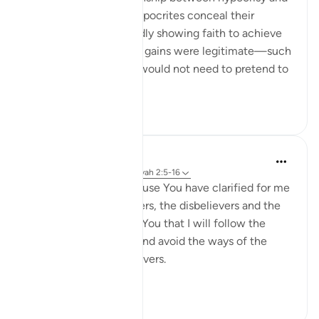
corruption on earth. Hypocrites conceal their
disbelief while outwardly showing faith to achieve
personal gains. If these gains were legitimate—such
as lawful trade—they would not need to pretend to
be believ...
Voir plus
10
0
Salah Soltan
il y a 8 ans
·
Référencement
ayah 2:5-16
I love You, O Lord because You have clarified for me
the ways of the believers, the disbelievers and the
hypocrites. I pledge to You that I will follow the
ways of the believers and avoid the ways of the
hypocrites and disbelievers.
#Ohebok_Rabi
13
0