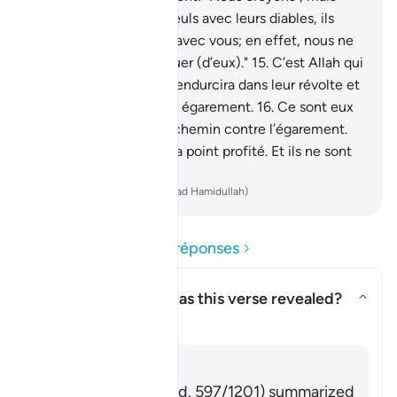
quand ils se trouvent seuls avec leurs diables, ils
disent: "Nous sommes avec vous; en effet, nous ne
faisions que nous moquer (d’eux)."
15
.
C’est Allah qui
Se moque d’eux et les endurcira dans leur révolte et
prolongera sans fin leur égarement.
16
.
Ce sont eux
qui ont troqué le droit chemin contre l’égarement.
Eh bien, leur négoce n’a point profité. Et ils ne sont
pas sur la bonne voie.
-
French Translation(Muhammad Hamidullah)
Lire les questions et réponses
Concerning whom was this verse revealed?
Basculer la réponse pour Conc
Tafsir
Répondre
Imām Ibn al-Jawzī (d. 597/1201) summarized