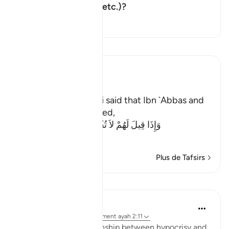
Basculer la réponse pour What d
putting things right, etc.)?
Tafsir
Lisez le Tafsir
Ibn Kathir (Abridged)
Meaning of Mischief
In his Tafsir, As-Suddi said that Ibn `Abbas and
Ibn Mas`ud commented,
وَإِذَا قِيلَ لَهُمْ لاَ تُفْسِدُواْ فِى الأَرْضِ قَالُواْ إ
…
En savoir plus
Plus de Tafsirs
Leçons
Jasser Auda
il y a 38 semaines
·
Référencement
ayah 2:11
There is a close relationship between hypocrisy and