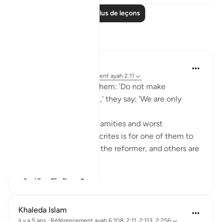
Lire plus de leçons
Réflexions
Dr. Akram Kassab
l’année dernière
·
Référencement
ayah 2:11
And when it is said to them: 'Do not make
corruption on the earth,' they say: 'We are only
reformers.'
One of the greatest calamities and worst
characteristics of hypocrites is for one of them to
stand out and say: I am the reformer, and others are
corrupt! He...
Voir plus
15
2
Khaleda Islam
il y a 5 ans
·
Référencement
ayah 6:108, 2:11, 2:113, 2:256