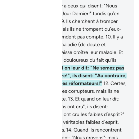
8
.
Et parmi les gens, il y a ceux qui disent: "Nous
croyons en Allah et au Jour Dernier!" tandis qu’en
fait, ils n’y croient pas.
9
.
Ils cherchent à tromper
Allah et les croyants; mais ils ne trompent qu’eux-
mêmes, et ils ne s’en rendent pas compte.
10
.
Il y a
dans leurs cœurs une maladie (de doute et
d’hypocrisie), et Allah laisse croître leur maladie. Et
ils auront un châtiment douloureux du fait qu'ils
mentaient.
11
.
Et quand on leur dit: "Ne semez pas
la corruption sur la terre!", ils disent: "Au contraire,
nous ne sommes que des réformateurs!"
12
.
Certes,
ce sont eux les véritables corrupteurs, mais ils ne
s’en rendent pas compte.
13
.
Et quand on leur dit:
"Croyez comme les gens ont cru", ils disent:
"Croirons-nous comme ont cru les faibles d’esprit?"
Certes, ce sont eux les véritables faibles d’esprit,
mais ils ne le savent pas.
14
.
Quand ils rencontrent
ceux qui ont cru, ils disent: "Nous croyons"; mais