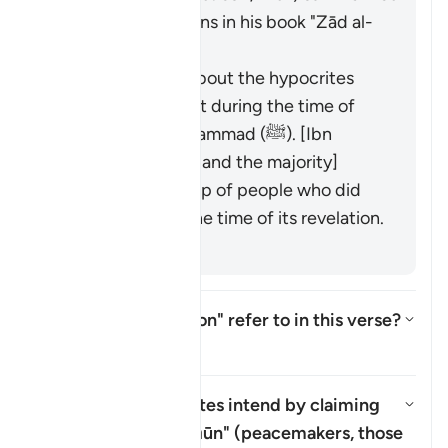
the scholars' opinions in his book "Zād al-
Masīr" as follows:
It was revealed about the hypocrites
who were present during the time of
the Prophet Muḥammad (ﷺ). [Ibn
ʿAbbās, Mujāhid, and the majority]
It refers to a group of people who did
not yet exist at the time of its revelation.
[Salman al-Fārisī]
What does "corruption" refer to in this verse?
Basculer la réponse pour What do
Tafsir
What do the hypocrites intend by claiming
that they are
"muṣliḥūn"
(peacemakers, those