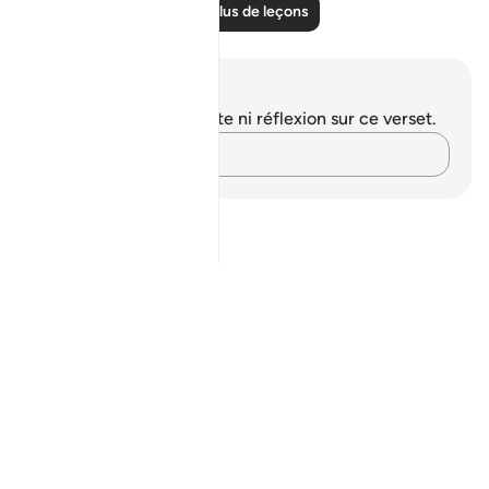
Lire plus de leçons
Notes et réflexions
Vous n'avez aucune note ni réflexion sur ce verset.
Notez vos pensées…
Notes
placeholders
close