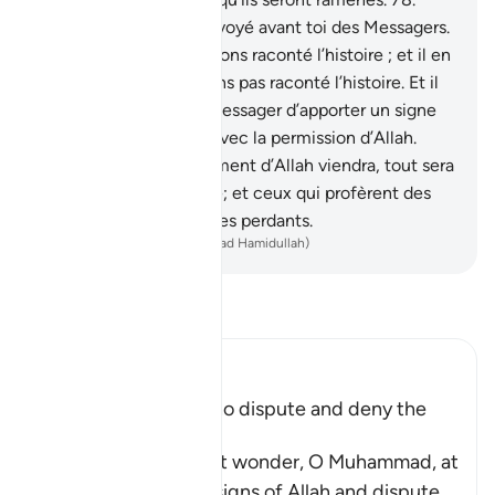
Certes, Nous avons envoyé avant toi des Messagers.
Il en est dont Nous t’avons raconté l’histoire ; et il en
est dont Nous ne t’avons pas raconté l’histoire. Et il
n’appartient pas à un Messager d’apporter un signe
[ou verset] si ce n’est avec la permission d’Allah.
Lorsque le commandement d’Allah viendra, tout sera
décidé en toute justice; et ceux qui profèrent des
mensonges sont alors les perdants.
-
French Translation(Muhammad Hamidullah)
Lisez le Tafsir
Ibn Kathir (Abridged)
The End of Those Who dispute and deny the
Signs of Allah
Allah says, `do you not wonder, O Muhammad, at
those who deny the signs of Allah and dispute
…