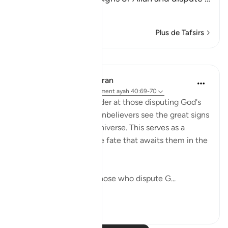
En savoir plus
Plus de Tafsirs
Leçons
In the Shade of the Quran
il y a 31 semaines
·
Référencement
ayah 40:69-70
These verses first wonder at those disputing God's
revelations when the unbelievers see the great signs
He has placed in the universe. This serves as a
prelude to outlining the fate that awaits them in the
life to come.
"Do you not see how those who dispute G...
Voir plus
0
0