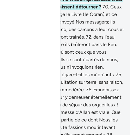
les versets d’Allah se laissent détourner ?
70
.
Ceux
qui traitent de mensonge le Livre (le Coran) et ce
avec quoi Nous avons envoyé Nos messagers; ils
sauront bientôt,
71
.
quand, des carcans à leur cous et
avec des chaînes ils seront traînés.
72
.
dans l’eau
bouillante ; et qu’ensuite ils brûleront dans le Feu.
73
.
Puis on leur dira : "Où sont ceux que vous
associez
74
.
à Allah ?" "Ils se sont écartés de nous,
diront-ils. Ou plutôt, nous n’invoquions rien,
auparavant." Ainsi Allah égare-t-il les mécréants.
75
.
Voilà le prix de votre exultation sur terre, sans raison,
ainsi que de votre joie immodérée.
76
.
Franchissez
les portes de l’Enfer pour y demeurer éternellement.
Qu’il est mauvais le lieu de séjour des orgueilleux !
77
.
Endure donc. La promesse d’Allah est vraie. Que
Nous te montrions une partie de ce dont Nous les
menaçons ou que Nous te fassions mourir (avant
cela)... c’est vers Nous qu’ils seront ramenés.
78
.