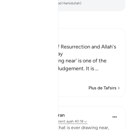
-
French Translation(Muhammad Hamidullah)
Lisez le Tafsir
Ibn Kathir (Abridged)
Warning of the Day of Resurrection and Allah's
judgement on that Day
`The Day that is drawing near' is one of the
names of the Day of Judgement. It is
…
En savoir plus
Plus de Tafsirs
Leçons
In the Shade of the Quran
il y a 31 semaines
·
Référencement
ayah 40:18
Warn them of the Day that is ever drawing near,