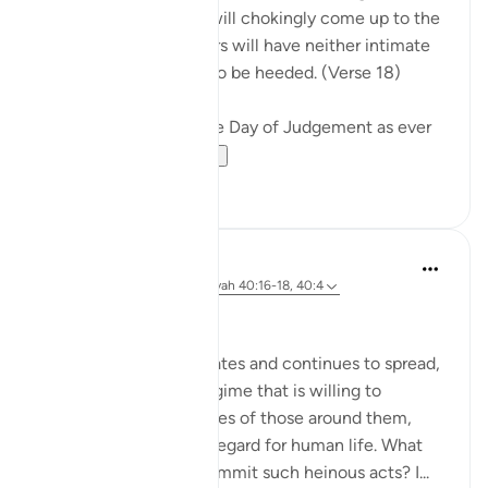
when people's hearts will chokingly come up to the
throats. The wrongdoers will have neither intimate
friend nor intercessor to be heeded. (Verse 18)
The surah describes the Day of Judgement as ever
drawing near...
Voir plus
0
0
Hammad Fahim
il y a 2 ans
·
Référencement
ayah 40:16-18, 40:4
No injustice Today!
As the genocide escalates and continues to spread,
we are witnessing a regime that is willing to
mercilessly take the lives of those around them,
showing complete disregard for human life. What
emboldens them to commit such heinous acts? I...