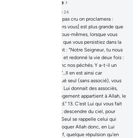
Lire dans le contexte
Chapitre 40, Page 469, Juz 24
10
.
A ceux qui n’auront pas cru on proclamera :
"l’aversion d’Allah [envers vous] est plus grande que
votre aversion envers vous-mêmes, lorsque vous
étiez appelés à la foi et que vous persistiez dans la
mécréance."
11
.
ils diront : "Notre Seigneur, tu nous
as fait mourir deux fois, et redonné la vie deux fois :
nous reconnaissons donc nos péchés. Y a-t-il un
moyen d’en sortir?"
12
.
"...Il en est ainsi car
lorsqu’Allah était invoqué seul (sans associé), vous
ne croyiez pas ; et si on Lui donnait des associés,
alors vous croyiez. Le jugement appartient à Allah, le
Très-Haut, le Très Grand."
13
.
C’est Lui qui vous fait
voir Ses preuves, et fait descendre du ciel, pour
vous, une subsistance. Seul se rappelle celui qui
revient [à Allah].
14
.
Invoquer Allah donc, en Lui
vouant un culte exclusif, quelque répulsion qu’en