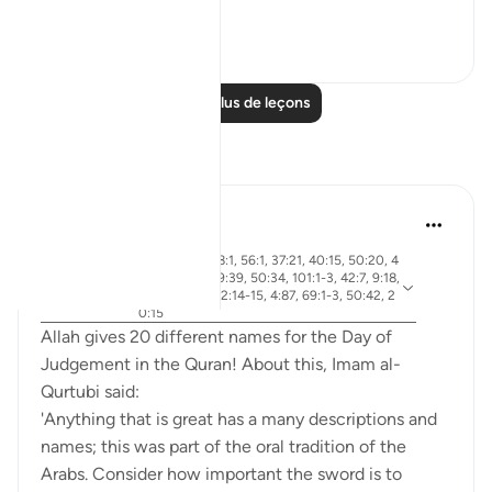
Voir plus
20
4
Lire plus de leçons
Réflexions
Abdel-Minem Mustafa
il y a 7 ans
·
ayah 38:26, 88:1, 56:1, 37:21, 40:15, 50:20, 4
0:18, 30:56, 19:39, 50:34, 101:1-3, 42:7, 9:18,
Référencement
64:9, 40:32, 82:14-15, 4:87, 69:1-3, 50:42, 2
0:15
Allah gives 20 different names for the Day of
Judgement in the Quran! About this, Imam al-
Qurtubi said:
'Anything that is great has a many descriptions and
names; this was part of the oral tradition of the
Arabs. Consider how important the sword is to