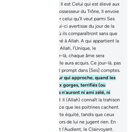
aient les mécréants.
15
.
Il est Celui qui est élevé aux
degrés les plus hauts, Possesseur du Trône, Il envoie
par Son ordre l’Esprit sur celui qu’Il veut parmi Ses
serviteurs, afin que celui-ci avertisse du jour de la
Rencontre,
16
.
le jour où ils comparaîtront sans que
rien en eux ne soit caché à Allah. A qui appartient la
royauté, aujourd’hui? A Allah, l’Unique, le
Dominateur .
17
.
Ce jour-là, chaque âme sera
rétribuée selon ce qu’elle aura acquis. Ce jour-là, pas
d’injustice, car Allah est prompt dans [Ses] comptes.
18
.
et avertis-les du jour qui approche, quand les
cœurs remonteront aux gorges, terrifiés (ou
angoissés). Les injustes n’auront ni ami zélé, ni
intercesseur écouté.
19
.
Il (Allah) connaît la trahison
des yeux, tout comme ce que les poitrines cachent.
20
.
Et Allah juge en toute équité, tandis que ceux
qu’ils invoquent en dehors de lui ne jugent rien. En
vérité c’est Allah qui est l’Audient, le Clairvoyant.