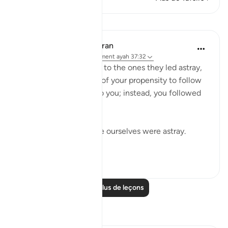
Leçons
In the Shade of the Quran
il y a 31 semaines
·
Référencement
ayah 37:32
The misleaders will say to the ones they led astray,
you joined us because of your propensity to follow
error. We did nothing to you; instead, you followed
us in our error:
If we led you astray, we ourselves were astray.
(Verse 32)
0
0
Lire plus de leçons
Réflexions