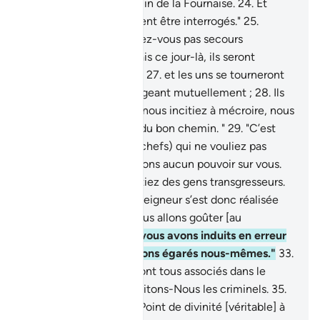
conduisez-les au chemin de la Fournaise.
24
.
Et
arrêtez-les: car ils doivent être interrogés."
25
.
"Pourquoi ne vous portez-vous pas secours
mutuellement?"
26
.
Mais ce jour-là, ils seront
complètement soumis,
27
.
et les uns se tourneront
vers les autres s’interrogeant mutuellement ;
28
.
Ils
diront : "C'est vous qui nous incitiez à mécroire, nous
figurant qu'il s'agissait du bon chemin. "
29
.
"C’est
vous plutôt (diront les chefs) qui ne vouliez pas
croire.
30
.
Et nous n’avions aucun pouvoir sur vous.
C’est vous plutôt qui étiez des gens transgresseurs.
31
.
La parole de notre Seigneur s’est donc réalisée
contre nous; certes, nous allons goûter [au
châtiment].
32
.
"Nous vous avons induits en erreur
car, en vérité, nous étions égarés nous-mêmes."
33
.
Ce jour-là donc, ils seront tous associés dans le
châtiment.
34
.
Ainsi traitons-Nous les criminels.
35
.
Quand on leur disait : "Point de divinité [véritable] à