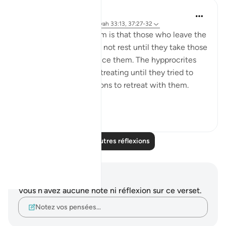
tareq abed
il y a 8 ans
·
Référencement
ayah 33:13, 37:27-32
One lesson to draw from is that those who leave the
obedience of Allah will not rest until they take those
who are on his obedience them. The hypprocrites
here couldnt stop at retreating until they tried to
convince the companions to retreat with them.
Maybe t...
Voir plus
1
0
Lire d'autres réflexions
Notes et réflexions
Vous n'avez aucune note ni réflexion sur ce verset.
Notez vos pensées…