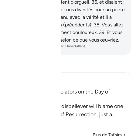
part Allah", ils se gonflaient d’orgueil,
36
.
et disaient :
"Allons-nous abandonner nos divinités pour un poète
fou ?"
37
.
Il est plutôt venu avec la vérité et il a
confirmé les messagers (précédents),
38
.
Vous allez
certes, goûter au châtiment douloureux.
39
.
Et vous
ne serez rétribués que selon ce que vous œuvriez,
-
French Translation(Muhammad Hamidullah)
Lisez le Tafsir
Ibn Kathir (Abridged)
The arguing of the Idolators on the Day of
Resurrection
Allah tells us that the disbeliever will blame one
another in the arena of Resurrection, just a
…
En savoir plus
Plus de Tafsirs