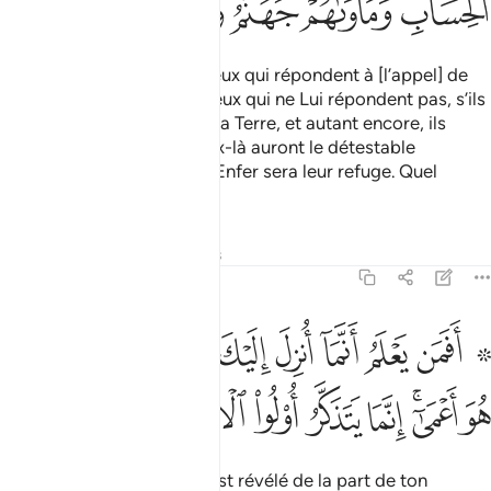
ﳨ
ﳩ
ﳪﳫ
ﳬ
ﳭ
ﳮ
La meilleur [fin] est pour ceux qui répondent à [l’appel] de
leur Seigneur. Et quant à ceux qui ne Lui répondent pas, s’ils
avaient tout ce qui est sur la Terre, et autant encore, ils
l’offriraient en rançon. Ceux-là auront le détestable
rendement de compte et l’Enfer sera leur refuge. Quel
détestable lit de repos !
Tafsirs
Leçons
Réflexions
13:19
ﱁ ﱂ
ﱃ
ﱄ
ﱅ
ﱆ
ﱇ
ﱈ
ﱉ
ﱊ
فمن يعلم انما انزل اليك من ربك الحق كمن هو اعمى انما يتذكر اولو الال
َفَمَن يَعْلَمُ أَنَّمَآ أُنزِلَ إِلَيْكَ مِن رَّبِّكَ ٱلْحَقُّ كَمَنْ هُوَ أَعْمَىٰٓ ۚ 
ﱋ
ﱌﱍ
ﱎ
ﱏ
ﱐ
ﱑ
ﱒ
Celui qui sait que ce qui t’est révélé de la part de ton