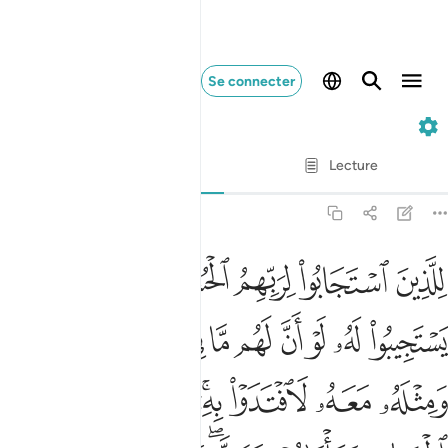
Se connecter
13. Ar-Ra'd
Ayah par Ayah
Lecture
Traduction
: Muhammad Hamidullah
13:18
ﳐ
ﳑ
ﳒ
ﳓﳔ
ﳕ
ﳖ
لذين استجابوا لربهم الحسنى والذين لم يستجيبوا له لو ان لهم ما في ا
ِلَّذِينَ ٱسْتَجَابُوا۟ لِرَبِّهِمُ ٱلْحُسْنَىٰ ۚ وَٱلَّذِينَ لَمْ يَسْتَجِيبُوا۟ لَهُۥ لَو
ﳗ
ﳘ
ﳙ
ﳚ
ﳛ
ﳜ
ﳝ
ﳞ
ﳟ
ﳠ
ﳡ
ﳢ
ﳣﳤ
ﳥ
ﳦ
ﳧ