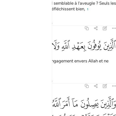
Seigneur est la vérité, est-il semblable à l’aveugle ? Seuls les
gens doués d’intelligence réfléchissent bien,
1
Tafsirs
Leçons
Réflexions
13:20
ﱓ
ﱔ
ﱕ
ﱖ
ﱗ
لذين يوفون بعهد الله ولا ينقضون الميثاق ٢٠
ﱘ
ﱙ
ﱚ
لَّذِينَ يُوفُونَ بِعَهْدِ ٱللَّهِ وَلَا يَنقُضُونَ ٱلْمِيثَـٰقَ ٢٠
ceux qui remplissent leur engagement envers Allah et ne
violent pas le pacte,
Tafsirs
Leçons
Réflexions
13:21
ﱛ
ﱜ
ﱝ
ﱞ
ﱟ
ﱠ
ﱡ
ﱢ
الذين يصلون ما امر الله به ان يوصل ويخشون ربهم ويخافون سوء الحس
َٱلَّذِينَ يَصِلُونَ مَآ أَمَرَ ٱللَّهُ بِهِۦٓ أَن يُوصَلَ وَيَخْشَوْنَ رَبَّهُمْ وَيَ