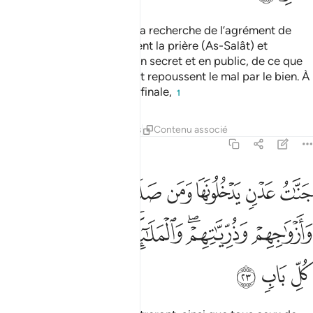
et ceux qui endurent dans la recherche de l’agrément de
leur Seigneur , accomplissent la prière (As-Salât) et
dépensent (dans le bien), en secret et en public, de ce que
Nous leur avons attribué, et repoussent le mal par le bien. À
ceux-là, la bonne demeure finale,
1
Tafsirs
Leçons
Réflexions
Contenu associé
13:23
ﱽ
ﱾ
ﱿ
ﲀ
ﲁ
ﲂ
ﲃ
نات عدن يدخلونها ومن صلح من ابايهم وازواجهم وذرياتهم والملايكة يد
َنَّـٰتُ عَدْنٍۢ يَدْخُلُونَهَا وَمَن صَلَحَ مِنْ ءَابَآئِهِمْ وَأَزْوَٰجِهِمْ وَذُرِّيَّـٰتِهِمْ ۖ وَٱلْمَ
ﲄ
ﲅﲆ
ﲇ
ﲈ
ﲉ
ﲊ
ﲋ
ﲌ
ﲍ