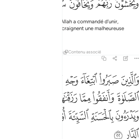
ﱣ
ﱤ
ﱥ
ﱦ
ﱧ
ﱨ
et ceux qui unissent ce qu’Allah a commandé d’unir,
redoutent leur Seigneur et craignent une malheureuse
reddition de compte,
1
Tafsirs
Leçons
Réflexions
Contenu associé
13:22
ﱩ
ﱪ
ﱫ
ﱬ
ﱭ
ﱮ
الذين صبروا ابتغاء وجه ربهم واقاموا الصلاة وانفقوا مما رزقناهم سرا و
َٱلَّذِينَ صَبَرُوا۟ ٱبْتِغَآءَ وَجْهِ رَبِّهِمْ وَأَقَامُوا۟ ٱلصَّلَوٰةَ وَأَنف
ﱯ
ﱰ
ﱱ
ﱲ
ﱳ
ﱴ
ﱵ
ﱶ
ﱷ
ﱸ
ﱹ
ﱺ
ﱻ
ﱼ