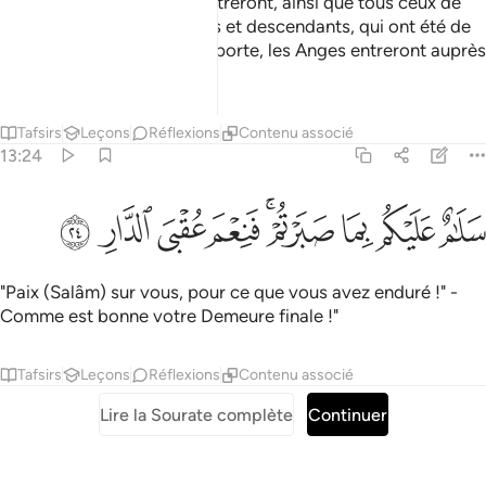
les jardins d’Eden, où ils entreront, ainsi que tous ceux de
leurs ascendants, conjoints et descendants, qui ont été de
bons croyants. De chaque porte, les Anges entreront auprès
d’eux:
Tafsirs
Leçons
Réflexions
Contenu associé
13:24
ﲎ
ﲏ
ﲐ
ﲑﲒ
ﲓ
لام عليكم بما صبرتم فنعم عقبى الدار ٢٤
ﲔ
ﲕ
ﲖ
َلَـٰمٌ عَلَيْكُم بِمَا صَبَرْتُمْ ۚ فَنِعْمَ عُقْبَى ٱلدَّارِ ٢٤
"Paix (Salâm) sur vous, pour ce que vous avez enduré !" -
Comme est bonne votre Demeure finale !"
Tafsirs
Leçons
Réflexions
Contenu associé
Lire la Sourate complète
Continuer