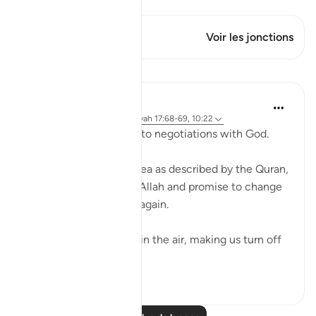
Ce verset a 1 Jonctions
Voir les jonctions
Leçons
Ammar AlShukry
il y a 4 ans
·
Référencement
ayah 17:68-69, 10:22
⁣Storms make you go into negotiations with God. ⁣⁣
It could be a storm at sea as described by the Quran,
where people implore Allah and promise to change
if they live to see land again. ⁣⁣
It could be turbulence in the air, making us turn off
our movie a...
Voir plus
38
3