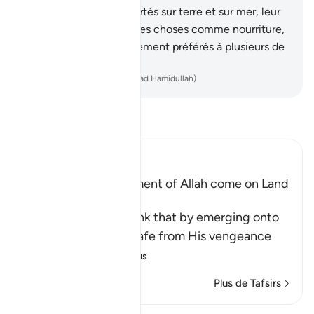
Nous les avons transportés sur terre et sur mer, leur
avons attribué de bonnes choses comme nourriture,
et Nous les avons nettement préférés à plusieurs de
Nos créatures.
-
French Translation(Muhammad Hamidullah)
Lisez le Tafsir
Ibn Kathir (Abridged)
Does not the Punishment of Allah come on Land
too
Allah says, do you think that by emerging onto
dry land you will be safe from His vengeance
and punis
…
En savoir plus
Plus de Tafsirs
Voir Qiraat