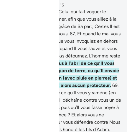
Chapitre 17, Page 289, Juz 15
66
.
Votre Seigneur est Celui qui fait voguer le
vaisseau pour vous en mer, afin que vous alliez à la
recherche de quelque grâce de Sa part; Certes Il est
Miséricordieux envers vous,
67
.
Et quand le mal vous
touche en mer, ceux que vous invoquiez en dehors
de Lui se perdent. Puis, quand Il vous sauve et vous
ramène à terre, vous vous détournez. L’homme reste
très ingrat!
68
.
Êtes-vous à l’abri de ce qu’Il vous
fasse engloutir par un pan de terre, ou qu’Il envoie
contre vous un ouragan (avec pluie en pierres) et
que vous ne trouveriez alors aucun protecteur.
69
.
Ou êtes-vous à l’abri de ce qu’Il vous y ramène (en
mer) une autre fois, qu’Il déchaîne contre vous un de
ces vents à tout casser, puis qu’Il vous fasse noyer à
cause de votre mécréance ? Et alors vous ne
trouverez personne pour vous défendre contre Nous
!
70
.
Certes, Nous avons honoré les fils d’Adam.