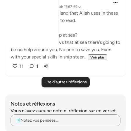
Humairah
il y a 4 ans
·
Référencement
ayah 17:67-69
The analogy of sea and land that Allah uses in these
few verses are exciting to read.
Firstly, why use hardship at sea?
Because everyone knows that at sea there’s going to
be no help around you. No one to save you. Even
with your special skills in ship steer...
Voir plus
11
1
Lire d'autres réflexions
Notes et réflexions
Vous n'avez aucune note ni réflexion sur ce verset.
Notez vos pensées…