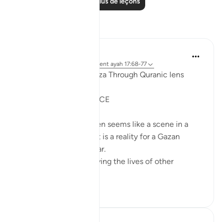
Lire plus de leçons
Réflexions
Syaari Ab Rahman
l’année dernière
·
Référencement
ayah 17:68-77
AL ISRAA SERIES ~ Gaza Through Quranic lens
Ayat 68 - 77
EXPELLING ARROGANCE
Losing all your 9 children seems like a scene in a
dramatic movie. Alas, it is a reality for a Gazan
doctor, Dr Alaa Al-Najjar.
While she was busy saving the lives of other
children...
Voir plus
8
2