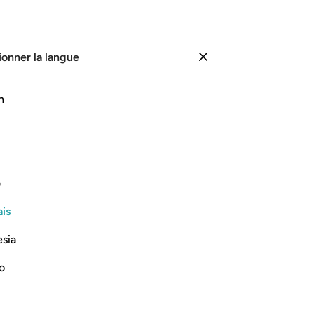
ionner la langue
Se connecter
Li
h
Cha
16
ﲀ
ﲁ
ﲂ
ﲃ
ﲄ
ﲅ
qu
17
 qu’Il crée et accordé à vous par
d’
ف
Mi
is
pr
Lire la suite
des
esia
dé
co
no
se
Et