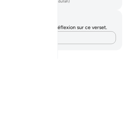
ench Translation(Muhammad Hamidullah)
tes et réflexions
us n'avez aucune note ni réflexion sur ce verset.
Notez vos pensées…