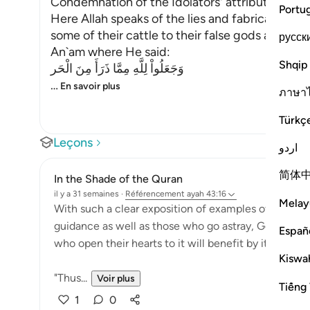
Condemnation of the Idolators' attribution of O
Portu
Here Allah speaks of the lies and fabrications 
some of their cattle to their false gods and som
русск
An`am where He said:
Shqip
وَجَعَلُواْ لِلَّهِ مِمَّا ذَرَأَ مِنَ الْحَر
…
En savoir plus
ภาษา
Türkç
Leçons
اردو
简体
In the Shade of the Quran
il y a 31 semaines
·
Référencement
ayah 43:16
Melay
With such a clear exposition of examples of people 
guidance as well as those who go astray, God has se
Españ
who open their hearts to it will benefit by it and re
Kiswah
"Thus...
Voir plus
Tiếng 
1
0