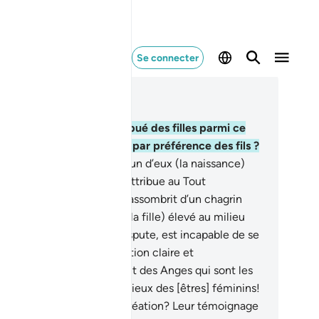
Se connecter
re dans le contexte
pitre 43, Page 490, Juz 25
.
Ou bien Se serait-Il attribué des filles parmi ce
’Il crée et accordé à vous par préférence des fils ?
.
Or, quand on annonce à l’un d’eux (la naissance)
une semblable de ce qu’il attribue au Tout
séricordieux, son visage s’assombrit d’un chagrin
ofond.
18
.
Quoi ! Cet être (la fille) élevé au milieu
 parures et qui, dans la dispute, est incapable de se
fendre par une argumentation claire et
nvaincante ?
19
.
Et ils firent des Anges qui sont les
rviteurs du Tout Miséricordieux des [êtres] féminins!
aient-ils témoins de leur création? Leur témoignage