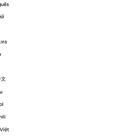
ffspring to Allah
ser
guês
of the idolators, when they devoted
dir
e to Allah, as He described in Surat Al-
ий
les
con
co
lui
ไทย
at
Plus de Tafsirs
e
tr
gui
n’
中文
san
nos
u
who benefit by, and follow, divine
tra
nt this Qur'an from on high. Thus, people
mei
ol
ceive God's guidance:
tro
ili
pa
25
Việt
de