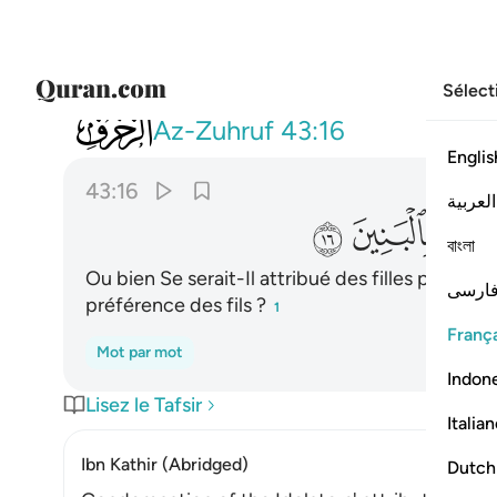
Sélect
043
ام اتخذ مما يخلق بنات واصفاكم بالبنين
Az-Zuhruf
43:16
Englis
43:16
العربية
ﲆ
ﲇ
বাংলা
Ou bien Se serait-Il attribué des filles parmi ce
ارسی
préférence des fils ?
1
França
Mot par mot
Indon
Lisez le Tafsir
Italia
Ibn Kathir (Abridged)
Dutch