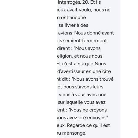
a alors inscrit; et ils seront interrogés.
20
.
Et ils
ent : "Si le Tout Miséricordieux avait voulu, nous ne
 aurions pas adorés." Ils n’en ont aucune
naissance; ils ne font que se livrer à des
njectures.
21
.
Ou bien, leur avions-Nous donné avant
 [le Coran] un Livre auquel ils seraient fermement
tachés ?
22
.
Mais plutôt ils dirent : "Nous avons
ouvé nos ancêtres sur une religion, et nous nous
dons sur leurs traces."
23
.
Et c’est ainsi que Nous
avons pas envoyé avant toi d’avertisseur en une cité
s que ses gens aisés n’aient dit : "Nous avons trouvé
 ancêtres sur une religion et nous suivons leurs
ces."
24
.
Il dit : "Même si je viens à vous avec une
lleure direction que celle sur laquelle vous avez
uvé vous ancêtres ?" Ils dirent : "Nous ne croyons
s au message avec lequel vous avez été envoyés."
.
Nous Nous vengeâmes d’eux. Regarde ce qu’il est
venu de ceux qui criaient au mensonge.