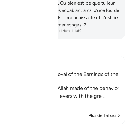
stratagème est sûr !
46
.
Ou bien est-ce que tu leur
demandes un salaire, les accablant ainsi d’une lourde
dette ?
47
.
Ou savent-ils l’Inconnaissable et c’est de
là qu’ils écrivent [leurs mensonges] ?
-
French Translation(Muhammad Hamidullah)
Lisez le Tafsir
Ibn Kathir (Abridged)
A Parable of the Removal of the Earnings of the
Disbelievers
This is a parable that Allah made of the behavior
of the Quraysh disbelievers with the gre
…
En savoir plus
Plus de Tafsirs
Leçons