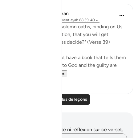
In the Shade of the Quran
il y a 31 semaines
·
Référencement
ayah 68:39-40
"Or have you received solemn oaths, binding on Us
till the Day of Resurrection, that you will get
whatever you yourselves decide?" (Verse 39)
If the unbelievers do not have a book that tells them
that those who submit to God and the guilty are
treated in the ...
Voir plus
0
0
Lire plus de leçons
Notes et réflexions
Vous n'avez aucune note ni réflexion sur ce verset.