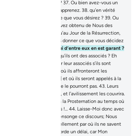
Comment jugez-vous ?
37
.
Ou bien avez-vous un
Livre dans lequel vous apprenez.
38
.
qu’en vérité
vous obtiendrez tout ce que vous désirez ?
39
.
Ou
bien est-ce que vous avez obtenu de Nous des
serments valables jusqu’au Jour de la Résurrection,
Nous engageant à vous donner ce que vous décidez
?
40
.
Demande-leur qui d’entre eux en est garant ?
41
.
Ou encore, est-ce qu’ils ont des associés ? Eh
bien, qu’ils fassent venir leur associés s’ils sont
véridiques !
42
.
Le jour où ils affronteront les
horreurs [du Jugement] et où ils seront appelés à la
Prosternation mais ils ne le pourront pas.
43
.
Leurs
regards seront abaissés, et l’avilissement les couvrira.
Or, ils étaient appelés à la Prosternation au temps où
ils étaient sains et saufs !...
44
.
Laisse-Moi donc avec
quiconque traite de mensonge ce discours; Nous
allons les mener graduellement par où ils ne savent
pas !
45
.
Et Je leur accorde un délai, car Mon