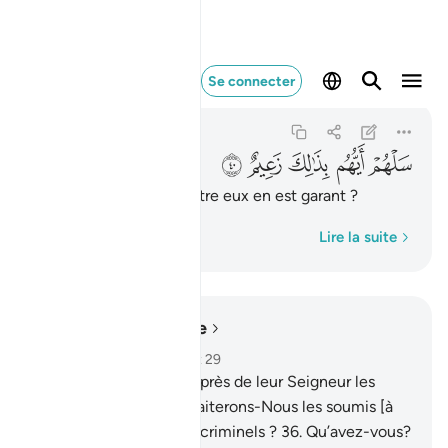
سلهم ايهم بذالك زعيم ٤٠
Se connecter
Al-Qalam
68:40
68:40
ﳙ
ﳚ
ﳛ
ﳜ
ﳝ
Demande-leur qui d’entre eux en est garant ?
Mot par mot
Lire la suite
Lire dans le contexte
Chapitre 68, Page 565, Juz 29
34
.
Les pieux auront auprès de leur Seigneur les
jardins de délice.
35
.
Traiterons-Nous les soumis [à
Allah] à la manière des criminels ?
36
.
Qu’avez-vous?