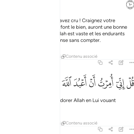
ﳧ
Dis : "Ô Mes serviteurs qui avez cru ! Craignez votre
Seigneur." Ceux qui ici-bas font le bien, auront une bonne
[récompense]. La terre d’Allah est vaste et les endurants
auront leur pleine récompense sans compter.
Tafsirs
Leçons
Réflexions
Contenu associé
39:11
ﱁ
ﱂ
ﱃ
ﱄ
ﱅ
ﱆ
ل اني امرت ان اعبد الله مخلصا له الدين ١١
ﱇ
ﱈ
ﱉ
ﱊ
ُلْ إِنِّىٓ أُمِرْتُ أَنْ أَعْبُدَ ٱللَّهَ مُخْلِصًۭا لَّهُ ٱلدِّينَ ١١
Dis : "Il m’a été ordonné d’adorer Allah en Lui vouant
exclusivement le culte,
Tafsirs
Leçons
Réflexions
Contenu associé
39:12