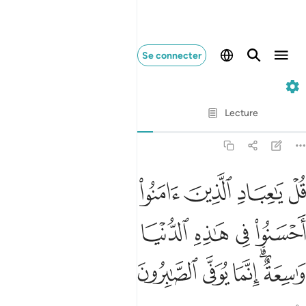
Se connecter
39. Az-Zumar
Ayah par Ayah
Lecture
Traduction
: Muhammad Hamidullah
39:10
ﳏ
ﳐ
ﳑ
ﳒ
ﳓ
ﳔﳕ
ﳖ
ل يا عباد الذين امنوا اتقوا ربكم للذين احسنوا في هاذه الدنيا حسنة و
ُلْ يَـٰعِبَادِ ٱلَّذِينَ ءَامَنُوا۟ ٱتَّقُوا۟ رَبَّكُمْ ۚ لِلَّذِينَ أَحْسَنُوا۟ فِى هَـٰذِهِ ٱلدّ
ﳗ
ﳘ
ﳙ
ﳚ
ﳛﳜ
ﳝ
ﳞ
ﳟﳠ
ﳡ
ﳢ
ﳣ
ﳤ
ﳥ
ﳦ