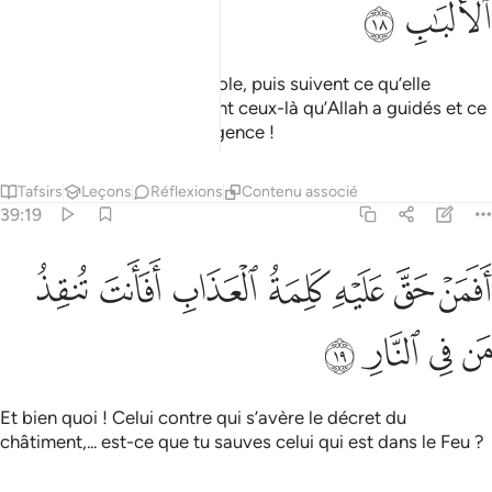
ﲧ
ﲨ
qui prêtent l’oreille à la Parole, puis suivent ce qu’elle
contient de meilleur. Ce sont ceux-là qu’Allah a guidés et ce
sont eux les doués d’intelligence !
Tafsirs
Leçons
Réflexions
Contenu associé
39:19
ﲩ
ﲪ
ﲫ
ﲬ
ﲭ
فمن حق عليه كلمة العذاب افانت تنقذ من في النار ١٩
ﲮ
ﲯ
َفَمَنْ حَقَّ عَلَيْهِ كَلِمَةُ ٱلْعَذَابِ أَفَأَنتَ تُنقِذُ مَن فِى ٱلنَّارِ ١٩
ﲰ
ﲱ
ﲲ
ﲳ
Et bien quoi ! Celui contre qui s’avère le décret du
châtiment,... est-ce que tu sauves celui qui est dans le Feu ?