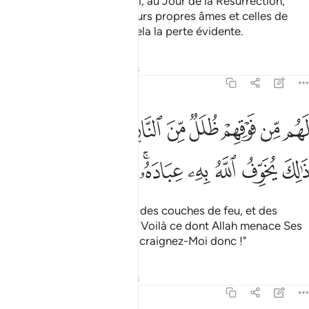
"Les perdants sont ceux qui, au Jour de la Résurrection,
auront causé la perte de leurs propres âmes et celles de
leurs familles." C’est bien cela la perte évidente.
Tafsirs
Leçons
Réflexions
39:16
ﱸ
ﱹ
ﱺ
ﱻ
ﱼ
ﱽ
ﱾ
ﱿ
ﲀﲁ
هم من فوقهم ظلل من النار ومن تحتهم ظلل ذالك يخوف الله به عباده يا 
َهُم مِّن فَوْقِهِمْ ظُلَلٌۭ مِّنَ ٱلنَّارِ وَمِن تَحْتِهِمْ ظُلَلٌۭ ۚ ذَٰلِكَ يُخَوِّفُ ٱللَّهُ بِهِۦ عِبَادَهُ
ﲂ
ﲃ
ﲄ
ﲅ
ﲆﲇ
ﲈ
ﲉ
ﲊ
Au-dessus d’eux, ils auront des couches de feu, et des
couches au-dessous d’eux. Voilà ce dont Allah menace Ses
esclaves. "Ô Mes esclaves, craignez-Moi donc !"
Tafsirs
Leçons
Réflexions
39:17