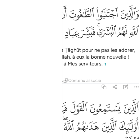
ﲋ
ﲌ
ﲍ
ﲎ
ﲏ
ﲐ
ﲑ
الذين اجتنبوا الطاغوت ان يعبدوها وانابوا الى الله لهم البشرى فبشر عباد
َٱلَّذِينَ ٱجْتَنَبُوا۟ ٱلطَّـٰغُوتَ أَن يَعْبُدُوهَا وَأَنَابُوٓا۟ إِلَى ٱللَّهِ لَهُمُ ٱلْبُشْرَىٰ ۚ فَبَشِّرْ عِبَ
ﲒ
ﲓ
ﲔﲕ
ﲖ
ﲗ
ﲘ
Et à ceux qui s’écartent des Ṭāghût pour ne pas les adorer,
tandis qu’ils reviennent à Allah, à eux la bonne nouvelle !
Annonce la bonne nouvelle à Mes serviteurs.
1
Tafsirs
Leçons
Réflexions
Contenu associé
39:18
ﲙ
ﲚ
ﲛ
ﲜ
ﲝﲞ
لذين يستمعون القول فيتبعون احسنه اولايك الذين هداهم الله واولايك هم ا
لَّذِينَ يَسْتَمِعُونَ ٱلْقَوْلَ فَيَتَّبِعُونَ أَحْسَنَهُۥٓ ۚ أُو۟لَـٰٓئِكَ ٱلَّذِ
ﲟ
ﲠ
ﲡ
ﲢﲣ
ﲤ
ﲥ
ﲦ