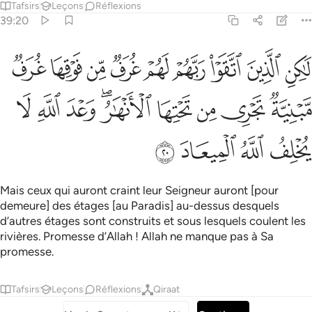
Tafsirs
Leçons
Réflexions
39:20
ﲴ
ﲵ
ﲶ
ﲷ
ﲸ
ﲹ
ﲺ
ﲻ
ﲼ
اكن الذين اتقوا ربهم لهم غرف من فوقها غرف مبنية تجري من تحتها الانهار
َـٰكِنِ ٱلَّذِينَ ٱتَّقَوْا۟ رَبَّهُمْ لَهُمْ غُرَفٌۭ مِّن فَوْقِهَا غُرَفٌۭ مَّبْنِيَّةٌۭ 
ﲽ
ﲾ
ﲿ
ﳀ
ﳁﳂ
ﳃ
ﳄ
ﳅ
ﳆ
ﳇ
ﳈ
ﳉ
Mais ceux qui auront craint leur Seigneur auront [pour
demeure] des étages [au Paradis] au-dessus desquels
d’autres étages sont construits et sous lesquels coulent les
rivières. Promesse d’Allah ! Allah ne manque pas à Sa
promesse.
Tafsirs
Leçons
Réflexions
Qiraat