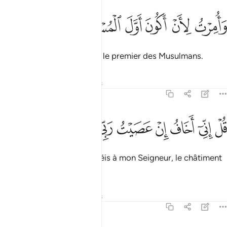
ﱋ
ﱌ
ﱍ
ﱎ
امرت لان اكون اول المسلمين ١٢
ﱏ
ﱐ
َأُمِرْتُ لِأَنْ أَكُونَ أَوَّلَ ٱلْمُسْلِمِينَ ١٢
et il m’a été ordonné d’être le premier des Musulmans.
Tafsirs
Leçons
Réflexions
39:13
ﱑ
ﱒ
ﱓ
ﱔ
ﱕ
ﱖ
ل اني اخاف ان عصيت ربي عذاب يوم عظيم ١٣
ﱗ
ﱘ
ﱙ
ﱚ
ُلْ إِنِّىٓ أَخَافُ إِنْ عَصَيْتُ رَبِّى عَذَابَ يَوْمٍ عَظِيمٍۢ ١٣
Dis : "Je crains, si je désobéis à mon Seigneur, le châtiment
d’un jour terrible."
Tafsirs
Leçons
Réflexions
39:14