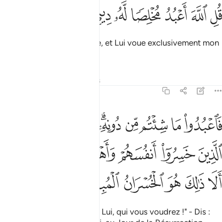
ﱛ
ﱜ
ﱝ
ل الله اعبد مخلصا له ديني ١٤
ﱞ
ﱟ
ﱠ
ﱡ
ُلِ ٱللَّهَ أَعْبُدُ مُخْلِصًۭا لَّهُۥ دِينِى ١٤
Dis: "C’est Allah que j’adore, et Lui voue exclusivement mon
culte.
Tafsirs
Leçons
Réflexions
39:15
ﱢ
ﱣ
ﱤ
ﱥ
ﱦﱧ
ﱨ
ﱩ
ﱪ
اعبدوا ما شيتم من دونه قل ان الخاسرين الذين خسروا انفسهم واهليهم يو
َٱعْبُدُوا۟ مَا شِئْتُم مِّن دُونِهِۦ ۗ قُلْ إِنَّ ٱلْخَـٰسِرِينَ ٱلَّذِينَ خَسِرُوٓا۟ أ
ﱫ
ﱬ
ﱭ
ﱮ
ﱯ
ﱰﱱ
ﱲ
ﱳ
ﱴ
ﱵ
ﱶ
ﱷ
Adorez donc, en dehors de Lui, qui vous voudrez !" - Dis :