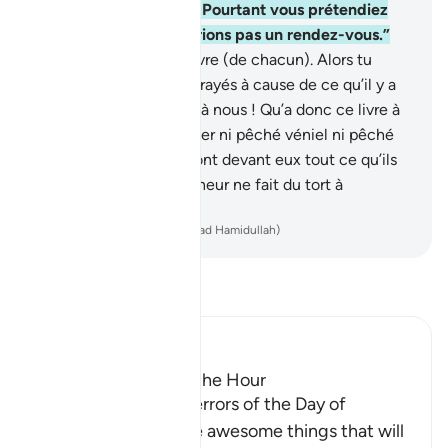
créés la première fois. Pourtant vous prétendiez
que Nous ne vous fixerions pas un rendez-vous.”
49
.
Et on déposera le livre (de chacun). Alors tu
verras les criminels, effrayés à cause de ce qu’il y a
dedans, dire : "Malheur à nous ! Qu’a donc ce livre à
n’omettre de mentionner ni pêché véniel ni pêché
capital ?" Et ils trouveront devant eux tout ce qu’ils
ont œuvré. Et ton Seigneur ne fait du tort à
personne.
-
French Translation(Muhammad Hamidullah)
Lisez le Tafsir
Ibn Kathir (Abridged)
The Major Terrors of the Hour
Allah tells us of the terrors of the Day of
Resurrection, and the awesome things that will