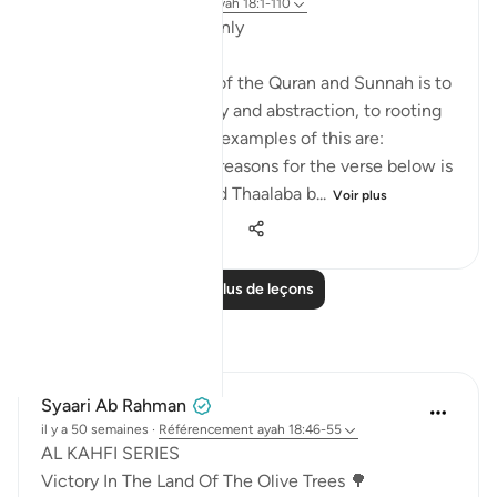
il y a 8 ans
·
Référencement
ayah 18:1-110
Applicable Research Only
The general approach of the Quran and Sunnah is to
move away from theory and abstraction, to rooting
and application. Some examples of this are:
1. One of the reported reasons for the verse below is
that Maaz bin Jabal and Thaalaba b...
Voir plus
9
2
2 440
Lire plus de leçons
Réflexions
Syaari Ab Rahman
il y a 50 semaines
·
Référencement
ayah 18:46-55
AL KAHFI SERIES
Victory In The Land Of The Olive Trees 🌳