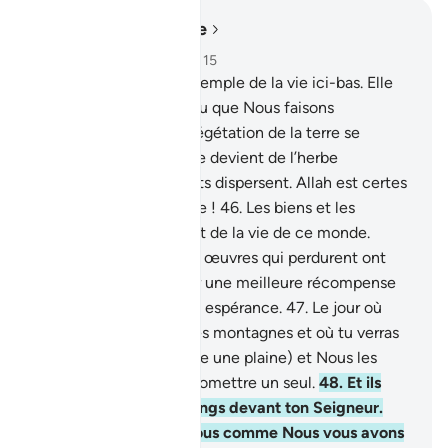
Lire dans le contexte
Chapitre 18, Page 299, Juz 15
45
.
Et propose-leur l’exemple de la vie ici-bas. Elle
est semblable à une eau que Nous faisons
descendre du ciel; la végétation de la terre se
mélange à elle. Puis elle devient de l’herbe
desséchée que les vents dispersent. Allah est certes
Puissant en toute chose !
46
.
Les biens et les
enfants sont l’ornement de la vie de ce monde.
Cependant, les bonnes œuvres qui perdurent ont
auprès de ton Seigneur une meilleure récompense
et [suscitent] une belle espérance.
47
.
Le jour où
Nous ferons marcher les montagnes et où tu verras
la Terre nivelée (comme une plaine) et Nous les
rassemblerons sans en omettre un seul.
48
.
Et ils
seront présentés en rangs devant ton Seigneur.
“Vous voilà venus à Nous comme Nous vous avons