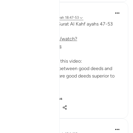
Fadel Soliman
il y a 6 ans
·
Référencement
ayah 18:47-53
Taddabor (pondering) Surat Al Kahf ayahs 47-53
https://m.youtube.com/watch?
v=e2SDWlXln9Y&t=34s
Questions answered in this video:
-What is the similarity between good deeds and
children? In what way are good deeds superior to
having children?
-Why does the ...
Voir plus
7
1
440
Salah Soltan