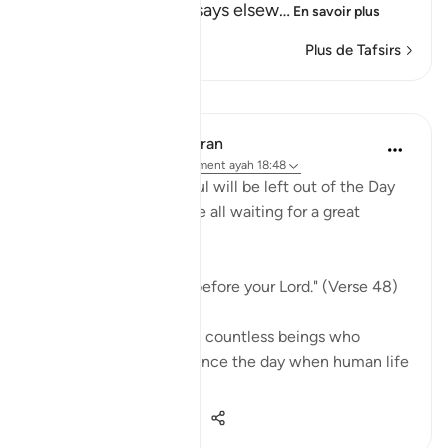
come to pass, as He says elsew
…
En savoir plus
Plus de Tafsirs
Leçons
In the Shade of the Quran
il y a 31 semaines
·
Référencement
ayah 18:48
Indeed, not a single soul will be left out of the Day
of Judgement. They are all waiting for a great
moment:
"They will be lined up before your Lord." (Verse 48)
Every single one, those countless beings who
walked on earth ever since the day when human life
...
Voir plus
0
0
187