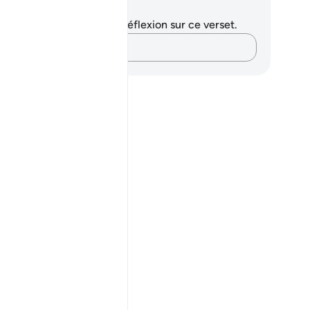
tes et réflexions
us n'avez aucune note ni réflexion sur ce verset.
Notez vos pensées…