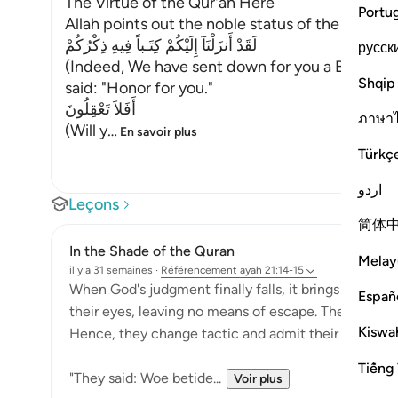
The Virtue of the Qur'an Here
Portu
Allah points out the noble status of the Qur'an
لَقَدْ أَنزَلْنَآ إِلَيْكُمْ كِتَـباً فِيهِ ذِكْرُكُمْ
русск
(Indeed, We have sent down for you a Book in w
Shqip
said: "Honor for you."
أَفَلاَ تَعْقِلُونَ
ภาษา
(Will y
…
En savoir plus
Türkç
اردو
Leçons
简体
In the Shade of the Quran
Melay
il y a 31 semaines
·
Référencement
ayah 21:14-15
When God's judgment finally falls, it brings the real
Españ
their eyes, leaving no means of escape. They canno
Kiswah
Hence, they change tactic and admit their faults:
Tiếng 
"They said: Woe betide...
Voir plus