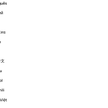
No
guês
 and urges them to recognize its worth:
Vo
ий
hich there is Dhikrukum). Ibn `Abbas
ไทย
e
Plus de Tafsirs
中文
u
ity of the human situation clearly before
ol
t run away from or flee God's punishment.
ili
Việt