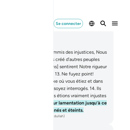
Se connecter
re dans le contexte
pitre 21, Page 323, Juz 17
Et que de cités qui ont commis des injustices, Nous
ons brisées ; et Nous avons créé d’autres peuples
rès eux.
12
.
Quand [ces gens] sentirent Notre rigueur
 s’en enfuirent hâtivement.
13
.
Ne fuyez point!
tournez plutôt au grand luxe où vous étiez et dans
s demeures, afin que vous soyez interrogés.
14
.
Ils
rent : "Malheur à nous! Nous étions vraiment injustes
15
.
Telle ne cessa d’être leur lamentation jusqu’à ce
e Nous les eûmes moissonnés et éteints.
ench Translation(Muhammad Hamidullah)