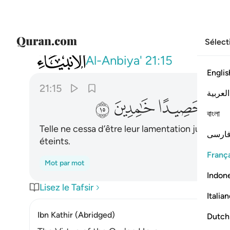
Sélect
021
فما زالت تلك دعواهم حتى جعلناهم حصيد
Al-Anbiya'
21:15
Englis
21:15
العربية
ﱫ
ﱬ
ﱭ
বাংলা
Telle ne cessa d’être leur lamentation jusqu’à
ارسی
éteints.
França
Mot par mot
Indon
Lisez le Tafsir
Italia
Ibn Kathir (Abridged)
Dutch