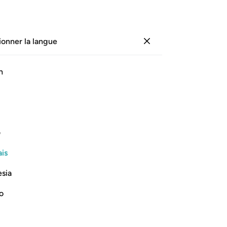
ionner la langue
Se connecter
Li
h
Cha
11
.
ﱥ
ﱦ
ﱧ
ﱨ
ﱩ
ﱪ
av
ap
 ce que Nous les eûmes moissonnés et
ils
ف
Re
is
vo
Lire la suite
di
esia
!"
qu
no
-
Fr