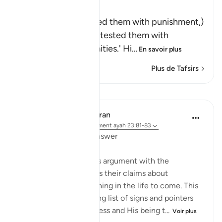
وَلَقَدْ أَخَذْنَـهُمْ بِالْعَذَابِ
(And indeed We seized them with punishment,)
means, `We tried and tested them with
difficulties and calamities.' Hi
…
En savoir plus
Plus de Tafsirs
Leçons
In the Shade of the Quran
il y a 31 semaines
·
Référencement
ayah 23:81-83
Questions with One Answer
The surah now stops its argument with the
unbelievers, and reports their claims about
resurrection and reckoning in the life to come. This
discussion follows a long list of signs and pointers
confirming God's oneness and His being t...
Voir plus