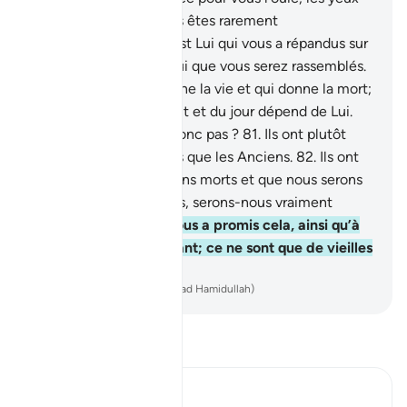
et les cœurs. Mais vous êtes rarement
reconnaissants.
79
.
C’est Lui qui vous a répandus sur
la Terre, et c’est vers Lui que vous serez rassemblés.
80
.
Et c’est Lui qui donne la vie et qui donne la mort;
et l’alternance de la nuit et du jour dépend de Lui.
Ne raisonnerez-vous donc pas ?
81
.
Ils ont plutôt
tenu les mêmes propos que les Anciens.
82
.
Ils ont
dit : "Lorsque nous serons morts et que nous serons
poussière et ossements, serons-nous vraiment
ressuscités ?
83
.
On nous a promis cela, ainsi qu’à
nos ancêtres auparavant; ce ne sont que de vieilles
sornettes."
-
French Translation(Muhammad Hamidullah)
Lisez le Tafsir
Ibn Kathir (Abridged)