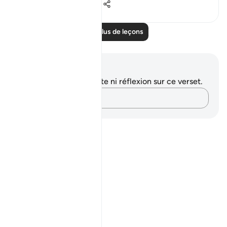
0
0
64
Lire plus de leçons
Notes et réflexions
Vous n'avez aucune note ni réflexion sur ce verset.
Notez vos pensées…
Notes
placeholders
close