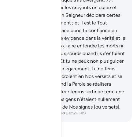
cependant qu’il est pour les croyants un guide et
une miséricorde.
78
.
Ton Seigneur décidera certes
entre eux par son jugement ; et Il est le Tout
Puissant, le Sage.
79
.
Place donc ta confiance en
Allah, car tu es de toute évidence dans la vérité et le
bon droit.
80
.
Tu ne peux faire entendre les morts ni
faire entendre l’appel aux sourds quand ils s’enfuient
en tournant le dos.
81
.
Et tu ne peux non plus guider
les aveugles hors de leur égarement. Tu ne feras
entendre que ceux qui croient en Nos versets et se
soumettent.
82
.
Et quand la Parole se réalisera
contre eux, alors Nous leur ferons sortir de terre une
bête qui leur parlera ; les gens n’étaient nullement
convaincus de la vérité de Nos signes [ou versets].
-
French Translation(Muhammad Hamidullah)
Lisez le Tafsir