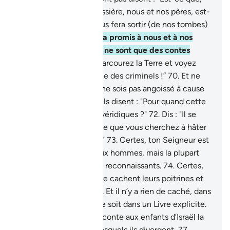
quand nous seront poussière, nous et nos pères, est-
ce que vraiment on nous fera sortir (de nos tombes)
?
68
.
Certes, on nous l’a promis à nous et à nos
pères, auparavant. Ce ne sont que des contes
d’anciens !"
69
.
Dis : “Parcourez la Terre et voyez
quelle a été l’issue finale des criminels !”
70
.
Et ne
t’afflige pas sur eux et ne sois pas angoissé à cause
de leur complot.
71
.
Et ils disent : "Pour quand cette
promesse si vous êtes véridiques ?"
72
.
Dis : "Il se
peut qu’une partie de ce que vous cherchez à hâter
soit déjà sur vos talons."
73
.
Certes, ton Seigneur est
pourvoyeur de grâce aux hommes, mais la plupart
d’entre eux ne sont pas reconnaissants.
74
.
Certes,
ton Seigneur sait ce que cachent leurs poitrines et
ce qu’ils divulguent.
75
.
Et il n’y a rien de caché, dans
le ciel et la Terre, qui ne soit dans un Livre explicite.
76
.
Certes, ce Coran raconte aux enfants d’Israël la
plupart des sujets sur lesquels ils divergent,
77
.