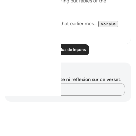
forefathers! This is nothing but fables of the
ancients." (Verse 68)
They were fully aware that earlier mes...
Voir plus
0
0
Lire plus de leçons
Notes et réflexions
Vous n'avez aucune note ni réflexion sur ce verset.
Notez vos pensées…