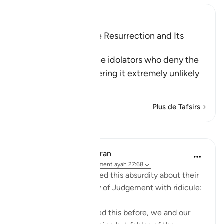
Ibn Kathir (Abridged)
Scepticism about the Resurrection and Its
Refutation
Allah tells us about the idolators who deny the
Resurrection, considering it extremely unlikely
th
…
En savoir plus
Plus de Tafsirs
Leçons
In the Shade of the Quran
il y a 31 semaines
·
Référencement
ayah 27:68
The unbelievers followed this absurdity about their
disbelief about the Day of Judgement with ridicule:
"We have been promised this before, we and our