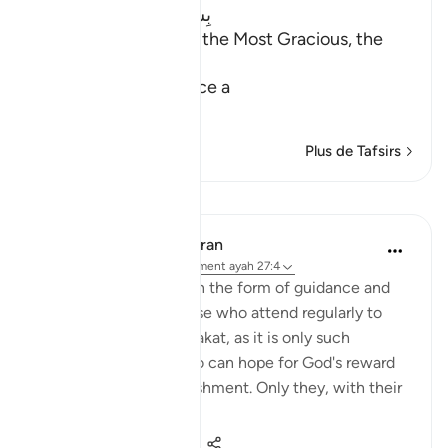
بِسْمِ اللَّهِ الرَّحْمَـنِ الرَّحِيمِ
In the Name of Allah, the Most Gracious, the
Most Merciful.
The Qur'an is Guidance a
…
En savoir plus
Plus de Tafsirs
Leçons
In the Shade of the Quran
il y a 31 semaines
·
Référencement
ayah 27:4
The believers' reward in the form of guidance and
joyful tidings is for those who attend regularly to
prayers and pay their zakat, as it is only such
obedient believers who can hope for God's reward
yet still dread His punishment. Only they, with their
hearts ...
Voir plus
1
0
126