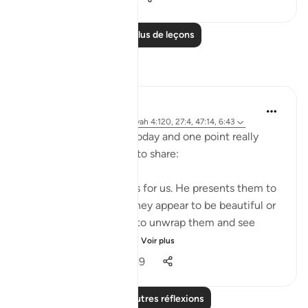
Lire plus de leçons
Réflexions
A Siddiqui
il y a 5 ans
·
Référencement
ayah 4:120, 27:4, 47:14, 6:43
I listened to a lecture today and one point really
stood out, so I wanted to share:
Shaytan gift-wraps sins for us. He presents them to
us in such a way that they appear to be beautiful or
good. But it is upon us to unwrap them and see
them for what they tr...
Voir plus
39
12
1 049
Lire d'autres réflexions