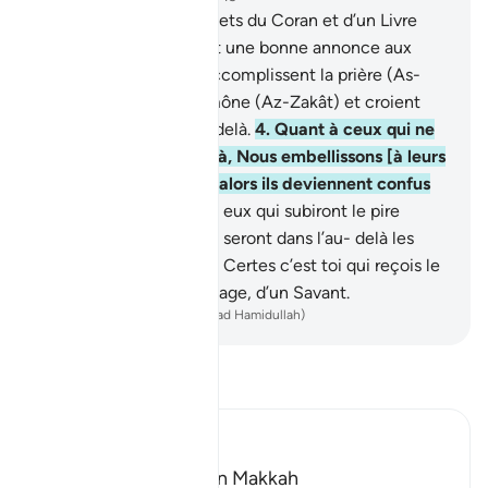
1
.
Tâ, Sîn . Voici les versets du Coran et d’un Livre
explicite,
2
.
un guide et une bonne annonce aux
croyants,
3
.
ceux qui accomplissent la prière (As-
Salât), acquittent l’aumône (Az-Zakât) et croient
avec certitude en l’au-delà.
4
.
Quant à ceux qui ne
croient pas en l’au-delà, Nous embellissons [à leurs
yeux] leurs actions, et alors ils deviennent confus
et hésitants.
5
.
Ce sont eux qui subiront le pire
châtiment, tandis qu’ils seront dans l’au- delà les
plus grands perdants.
6
.
Certes c’est toi qui reçois le
Coran, de la part d’un Sage, d’un Savant.
-
French Translation(Muhammad Hamidullah)
Lisez le Tafsir
Ibn Kathir (Abridged)
Which was revealed in Makkah