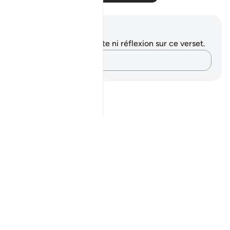
Notes et réflexions
Vous n'avez aucune note ni réflexion sur ce verset.
Notez vos pensées…
Notes
placeholders
close