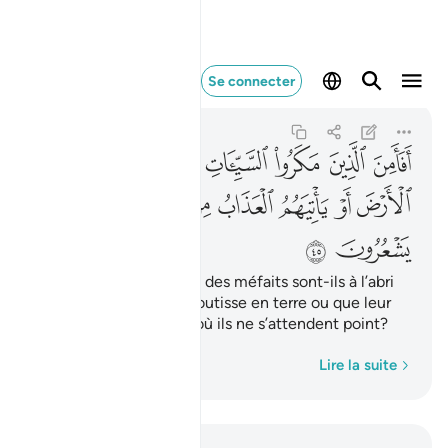
افامن الذين مكروا ال
Se connecter
An-Nahl
16:45
16:45
ﱠ
ﱡ
ﱢ
ﱣ
ﱤ
ﱥ
ﱦ
ﱧ
ﱨ
ﱩ
ﱪ
ﱫ
ﱬ
ﱭ
ﱮ
ﱯ
ﱰ
Ceux qui ont comploté des méfaits sont-ils à l’abri
de ce qu’Allah les engloutisse en terre ou que leur
vienne le châtiment d’où ils ne s’attendent point?
Mot par mot
Lire la suite