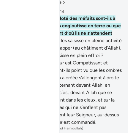
Lire dans le contexte
Chapitre 16, Page 272, Juz 14
45
.
Ceux qui ont comploté des méfaits sont-ils à
l’abri de ce qu’Allah les engloutisse en terre ou que
leur vienne le châtiment d’où ils ne s’attendent
point?
46
.
Ou bien qu’Il les saisisse en pleine activité
sans qu’ils puissent échapper (au châtiment d’Allah).
47
.
Ou bien qu’Il les saisisse en plein effroi ?
Vraiment, votre Seigneur est Compatissant et
Miséricordieux.
48
.
N’ont-ils point vu que les ombres
de toute chose qu’Allah a créée s’allongent à droite
et à gauche, en se prosternant devant Allah, en
toute humilité ?
49
.
Et c’est devant Allah que se
prosterne tout être vivant dans les cieux, et sur la
Terre; ainsi que les Anges qui ne s’enflent pas
d’orgueil .
50
.
Ils craignent leur Seigneur, au-dessus
d’eux, et font ce qui leur est commandé.
-
French Translation(Muhammad Hamidullah)