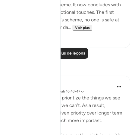
those who plot and scheme. It now concludes with
two highly charged emotional touches. The first
warns that against God's scheme, no one is safe at
any time of the night or da...
Voir plus
0
0
Lire plus de leçons
Réflexions
Yazin
il y a 6 ans
·
Référencement
ayah 16:43-47
As humans, we tend to prioritize the things we see
and feel, over the stuff we can’t. As a result,
immediate needs are given priority over longer term
ones — even those much more important.