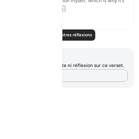
I suffer from this affliction myself, which is why it’s
important for...
Voir plus
10
1
Lire d'autres réflexions
Notes et réflexions
Vous n'avez aucune note ni réflexion sur ce verset.
Notez vos pensées…