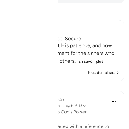
Lisez le Tafsir
Ibn Kathir (Abridged)
How the Guilty can feel Secure
Allah informs us about His patience, and how
He delays the punishment for the sinners who
do evil things and call others
…
En savoir plus
Plus de Tafsirs
Leçons
In the Shade of the Quran
il y a 31 semaines
·
Référencement
ayah 16:45
Universal Submission to God's Power
The present passage started with a reference to